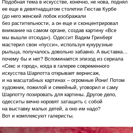
Подобная тема в искусстве, конечно, не нова, поднял
ее еще в девятнадцатом столетии Гюстав Курбе
(до него женский лобок изображали
без растительности, а он еще и сконцентрировал
внимание на самом органе, создав картину «Все
мы вышли отсюда»). Одессит Вадим Гринберг
мастерил свои «пусси», используя кукурузные
рыльца, получалось довольно забавно. А выставка…
почему бы и нет? Вспоминается эпизод из сериала
«Секс и город», когда в галерее современного
искусства Шарлотта открывает вернисаж,
и на масштабных картинах – огромные Йони! Потом
художник, пожилой и семейный, уговорил и саму
Шарлотту позировать для картины. Другое дело,
одесситы вечно норовят затащить с собой
на выставку малых детей, а оно им надо?
Вот и комплексуют галеристы.