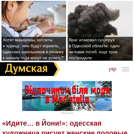
Хотят макароны, котлеты
Враг атаковал сухогруз
и курицу: чем будут кормить
в Одесской области: один
одесских школьников и почему
человек погиб, еще трое
к началу года могут не успеть?
пострадали
укр
Реклама
«Идите… в Йони!»: одесская
художница рисует женские половые