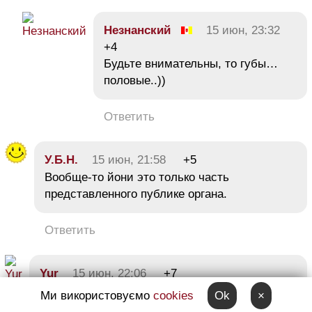
Незнанский
15 июн, 23:32
+4
Будьте внимательны, то губы…
половые..))
Ответить
У.Б.Н.
15 июн, 21:58
+5
Вообще-то йони это только часть
представленного публике органа.
Ответить
Yur
15 июн, 22:06
+7
Неприятно видеть примитивное ханжество
Ми використовуємо
cookies
Ok
×
у местных посетителей. Детский сад плейбой