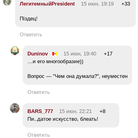
ЛегитемныйPresident
15 июн, 19:19
+33
Піздец!
Ответить
Duninov
15 июн, 19:40
+17
…и его многообразие))
Вопрос — "Чем она думала?", неуместен
Ответить
BARS_777
15 июн, 22:21
+8
Пи..датое искусство, блеать!
Ответить