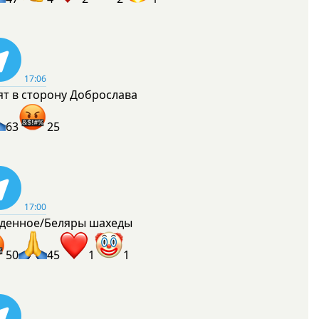
17:06
ят в сторону Доброслава
63
25
17:00
денное/Беляры шахеды
50
45
1
1