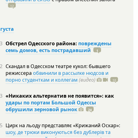
12
вгуста
3
Обстрел Одесского района:
повреждены
семь домов, есть пострадавший
1
2
Скандал в Одесском театре кукол: бывшего
режиссера
обвинили в рассылке нюдсов и
порно студенткам и коллегам
(видео)
10
3
«Никаких альтернатив не появится»: как
удары по портам Большой Одессы
обрушили зерновой рынок
24
5
Цирк на льоду представляє «Крижаний Оскар»:
шоу, де трюки виконуються без дублерів та