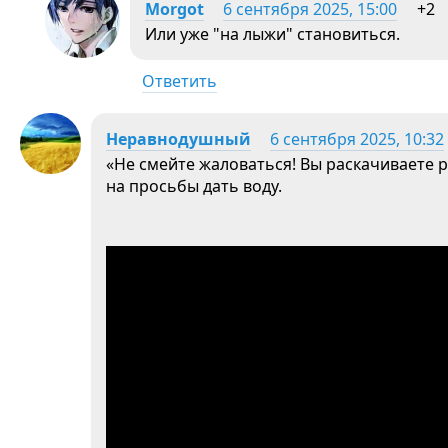
Morgot
6 сентября 2025, 15:00
+2
Или уже "на лыжи" становиться.
Ответить
Неравнодушный
6 сентября 2025, 10:32
«Не смейте жаловаться! Вы раскачиваете р
на просьбы дать воду.