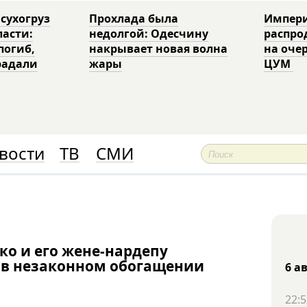
 сухогруз
Прохлада была
Импери
ласти:
недолгой: Одесчину
распро
погиб,
накрывает новая волна
на оче
радали
жары
ЦУМ
вости
ТВ
СМИ
ко и его жене-нардепу
 в незаконном обогащении
6 а
22:5