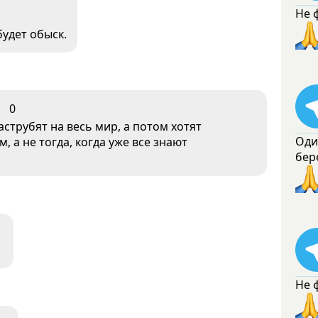
Не 
будет обыск.
0
струбят на весь мир, а потом хотят
Оди
 а не тогда, когда уже все знают
бер
Не 