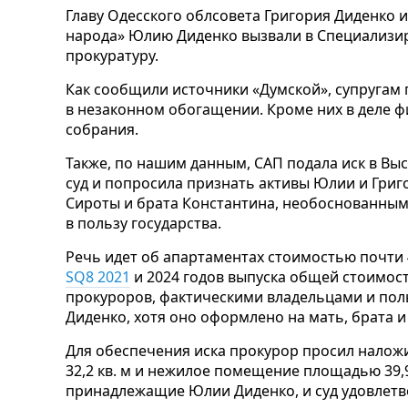
Главу Одесского облсовета Григория Диденко и 
народа» Юлию Диденко вызвали в Специализ
прокуратуру.
Как сообщили источники «Думской», супругам
в незаконном обогащении. Кроме них в деле ф
собрания.
Также, по нашим данным, САП подала иск в В
суд и попросила признать активы Юлии и Григ
Сироты и брата Константина, необоснованным
в пользу государства.
Речь идет об апартаментах стоимостью почти 
SQ8 2021
и 2024 годов выпуска общей стоимост
прокуроров, фактическими владельцами и пол
Диденко, хотя оно оформлено на мать, брата 
Для обеспечения иска прокурор просил наложи
32,2 кв. м и нежилое помещение площадью 39,9
принадлежащие Юлии Диденко, и суд удовлетв