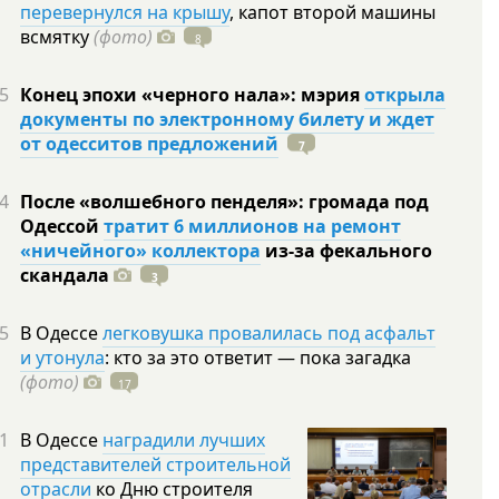
перевернулся на крышу
, капот второй машины
всмятку
(фото)
8
5
Конец эпохи «черного нала»: мэрия
открыла
документы по электронному билету и ждет
от одесситов предложений
7
4
После «волшебного пенделя»: громада под
Одессой
тратит 6 миллионов на ремонт
«ничейного» коллектора
из-за фекального
скандала
3
5
В Одессе
легковушка провалилась под асфальт
и утонула
: кто за это ответит — пока загадка
(фото)
17
1
В Одессе
наградили лучших
представителей строительной
отрасли
ко Дню строителя