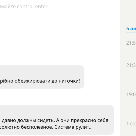
майте control-enter
5 а
21:5
21:3
отрібно обезжирювати до ниточки!
19:0
 давно должны сидеть. А они прекрасно себя
17:2
солютно бесполезное. Система рулит..