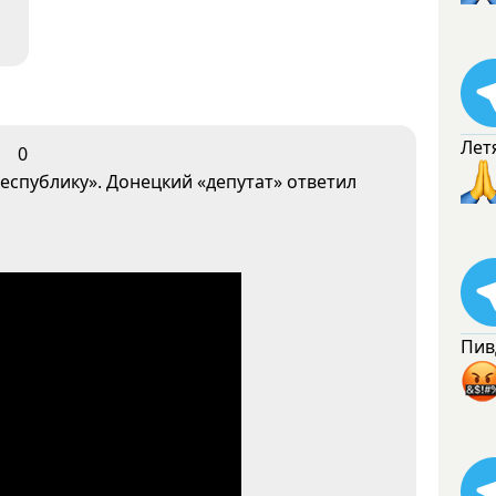
Лет
0
еспублику». Донецкий «депутат» ответил
Пив