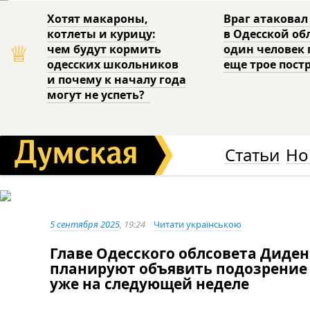
Хотят макароны,
Враг атаковал
котлеты и курицу:
в Одесской об
♕
чем будут кормить
один человек 
одесских школьников
еще трое пост
и почему к началу года
могут не успеть?
Статьи
Но
5 сентября 2025
, 19:24
Читати українською
Главе Одесского облсовета Диден
планируют объявить подозрение
уже на следующей неделе