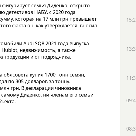
 фигурирует семья Диденко, открыто
ю детективов НАБУ, с 2020 года
сумму, которая на 17 млн грн превышает
15:2
того факта он, как утверждается, вносил
омобили Audi SQ8 2021 года выпуска
13:3
ы Hublot, недвижимость, а также
озпродукции и от подрядчика,
а облсовета купил 1700 тонн семян,
11:3
дал по 305 долларов за тонну.
5 млн грн. В декларации чиновника
и самому Диденко, ни членам его семьи
09:4
ъекта.
08:3