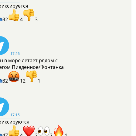
фиксируется
32
4
3
17:26
н в море летает рядом с
егом Пивденное/Фонтанка
32
12
1
17:15
фиксируются
47
4
2
2
1