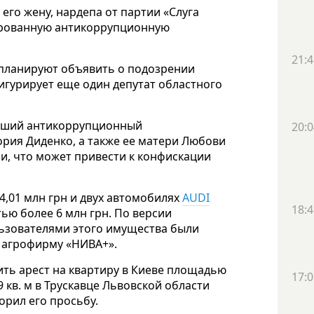
его жену, нардепа от партии «Слуга
ированную антикоррупционную
21:4
 планируют объявить о подозрении
игурирует еще один депутат областного
ысший антикоррупционный
20:0
ория Диденко, а также ее матери Любови
и, что может привести к конфискации
4,01 млн грн и двух автомобилях
АUDI
18:4
ью более 6 млн грн. По версии
ьзователями этого имущества были
и агрофирму «НИВА+».
ть арест на квартиру в Киеве площадью
17:0
 кв. м в Трускавце Львовской области
орил его просьбу.