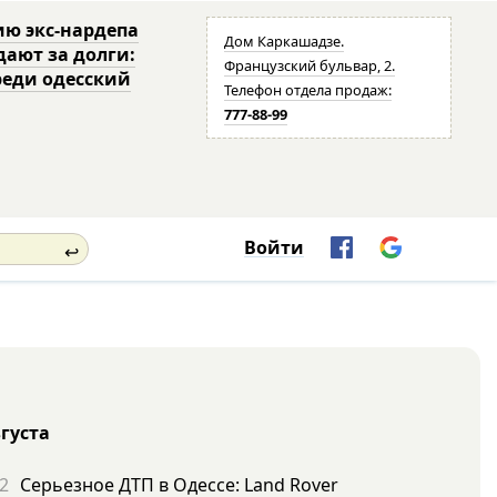
ю экс-нардепа
Дом Каркашадзе.
дают за долги:
Французский бульвар, 2.
реди одесский
Телефон отдела продаж:
777-88-99
Войти
↩
вгуста
2
Серьезное ДТП в Одессе: Land Rover