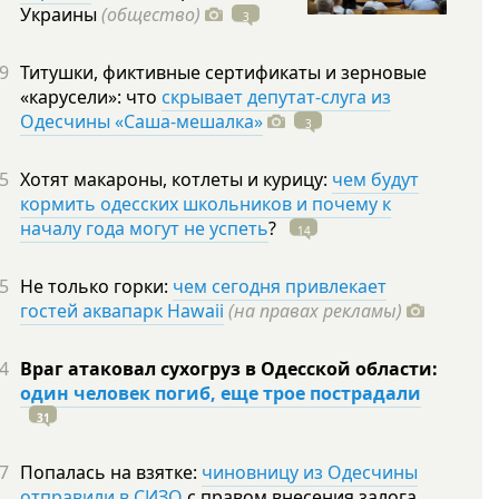
Украины
(общество)
3
9
Титушки, фиктивные сертификаты и зерновые
«карусели»: что
скрывает депутат-слуга из
Одесчины «Саша-мешалка»
3
5
Хотят макароны, котлеты и курицу:
чем будут
кормить одесских школьников и почему к
началу года могут не успеть
?
14
5
Не только горки:
чем сегодня привлекает
гостей аквапарк Hawaii
(на правах рекламы)
4
Враг атаковал сухогруз в Одесской области:
один человек погиб, еще трое пострадали
31
7
Попалась на взятке:
чиновницу из Одесчины
отправили в СИЗО
с правом внесения залога