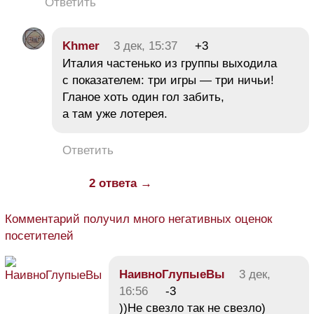
Ответить
Khmer
3 дек, 15:37
+3
Италия частенько из группы выходила
с показателем: три игры — три ничьи!
Гланое хоть один гол забить,
а там уже лотерея.
Ответить
2 ответа →
Комментарий получил много негативных оценок
посетителей
НаивноГлупыеВы
3 дек,
16:56
-3
))Не свезло так не свезло)