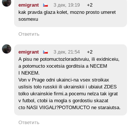
emigrant
3 дек, 19:19
+2
kak pravda glaza kolet, mozno prosto umeret
sosmexu
Ответить
emigrant
3 дек, 21:54
+2
A pisu ne potomuctozloradstvuiu, ili exidniceiu,
a potomucto xocetsia gorditsia a NECEM
I NEKEM.
Von v Prage odni ukainci-na vsex stroikax
uslisis tolo russkii ili ukrainskii i ubiaiut ZDES
tolko ukrainskie firmi.a pocemu nelza tak igrat
v futbol, ctobi ia mogla s gordostiu skazat
cto NASI VIIGALI?POTOMUCTO ne staraiutsa.
Ответить