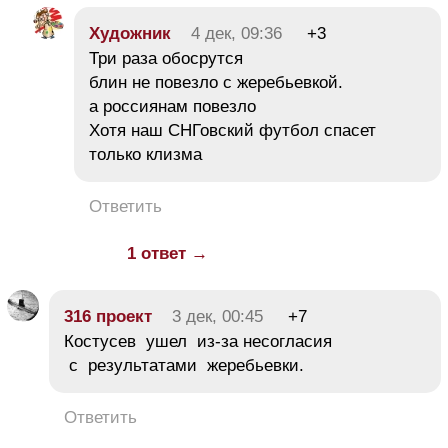
Художник
4 дек, 09:36
+3
Три раза обосрутся
блин не повезло с жеребьевкой.
а россиянам повезло
Хотя наш СНГовский футбол спасет
только клизма
Ответить
1 ответ →
316 проект
3 дек, 00:45
+7
Костусев ушел из-за несогласия
с результатами жеребьевки.
Ответить