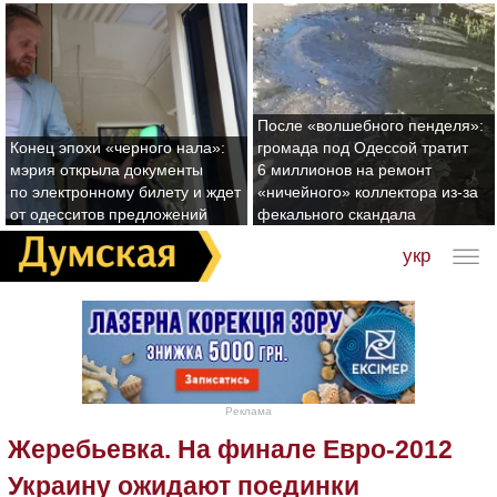
После «волшебного пенделя»:
Конец эпохи «черного нала»:
громада под Одессой тратит
мэрия открыла документы
6 миллионов на ремонт
по электронному билету и ждет
«ничейного» коллектора из-за
от одесситов предложений
фекального скандала
укр
Реклама
Жеребьевка. На финале Евро-2012
Украину ожидают поединки