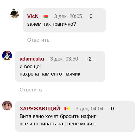
VicN
3 дек, 20:05
0
зачем так трагично?
Ответить
adamesku
3 дек, 03:50
+2
и вооще!
нахрена нам ентот мячик
Ответить
ЗАРЯЖАЮЩИЙ
3 дек, 04:04
0
Витя явно хочет бросить нафиг
все и попинать на сцене мячик…