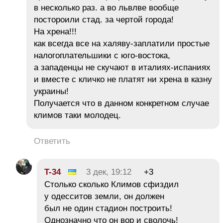
в несколько раз. а во львлве вообще
постороили стад. за чертой города!
На хрена!!!
как всегда все на халяву-заплатили простые
налогоплательшики с юго-востока,
а западенцы не скучают в италиях-испаниях
и вместе с кличко не платят ни хрена в казну
украины!
Получается что в данном конкретном случае
климов таки молодец.
Ответить
T-34
3 дек, 19:12
+3
Столько сколько Климов сфиздил
у одесситов земли, он должен
был не один стадион построить!
Однозначно что он вор и сволочь!