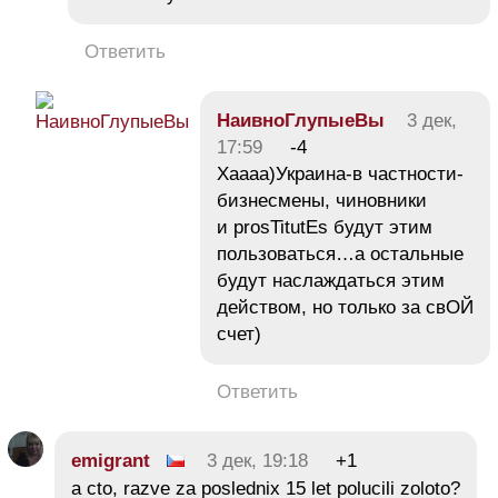
Ответить
НаивноГлупыеВы
3 дек,
17:59
-4
Хаааа)Украина-в частности-
бизнесмены, чиновники
и prosTitutEs будут этим
пользоваться…а остальные
будут наслаждаться этим
действом, но только за свОЙ
счет)
Ответить
emigrant
3 дек, 19:18
+1
a cto, razve za poslednix 15 let polucili zoloto?