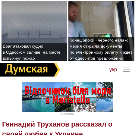
Конец эпохи «черного нала»:
Враг атаковал судно
мэрия открыла документы
в Одесском заливе: на месте
по электронному билету и ждет
вспыхнул пожар
от одесситов предложений
укр
Реклама
Геннадий Труханов рассказал о
своей любви к Украине