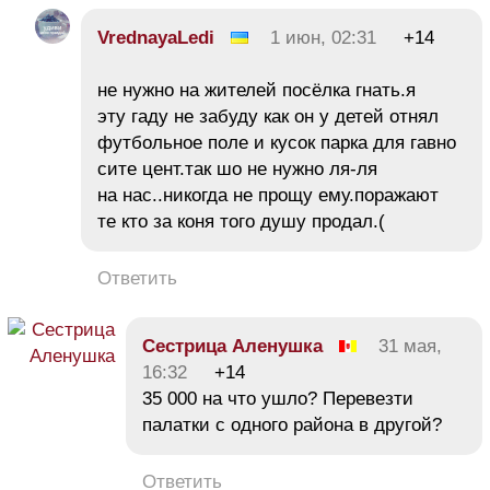
VrednayaLedi
1 июн, 02:31
+14
не нужно на жителей посёлка гнать.я
эту гаду не забуду как он у детей отнял
футбольное поле и кусок парка для гавно
сите цент.так шо не нужно ля-ля
на нас..никогда не прощу ему.поражают
те кто за коня того душу продал.(
Ответить
Сестрица Аленушка
31 мая,
16:32
+14
35 000 на что ушло? Перевезти
палатки с одного района в другой?
Ответить