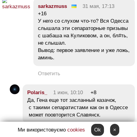
sarkazmuss
31 мая, 17:13
+16
У него со слухом что-то? Вся Одесса
слышала эти сепараторные призывы
с шабаша на Куликовом, а он, бл#ть,
не слышал.
Вывод: первое заявление и уже ложь,
аминь.
Ответить
Polaris_
1 июн, 10:10
+8
Да, Гена еще тот засланный казачок,
с такими сепаратистами как он в Одессе
может поовторится Славянск.
Ми використовуємо
cookies
Ok
×
Ответить