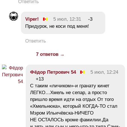
Ответить
Viper!
5 июл, 12:31
-3
Придурок, не коси под меня!
Ответить
7 ответов →
Фёдор Петрович 54
5 июл, 12:24
+13
С таким «личиком»-и гранату кинет
ЛЕГКО…Хмель не сепар, а просто
пришло время идти на отдых От того
«Хмельнюка», который КОГДА-ТО стал
Мэром Ильичёвска-НИЧЕГО
НЕ ОСТАЛОСЬ кроме фамилии.Да
и зять или сын у него-что-то типа Сани-