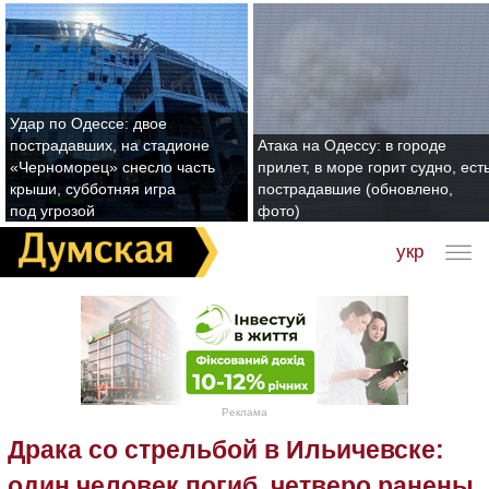
Удар по Одессе: двое
пострадавших, на стадионе
Атака на Одессу: в городе
«Черноморец» снесло часть
прилет, в море горит судно, ест
крыши, субботняя игра
пострадавшие (обновлено,
под угрозой
фото)
укр
Реклама
Драка со стрельбой в Ильичевске:
один человек погиб, четверо ранены