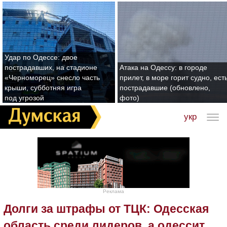
Удар по Одессе: двое
пострадавших, на стадионе
Атака на Одессу: в городе
«Черноморец» снесло часть
прилет, в море горит судно, ест
крыши, субботняя игра
пострадавшие (обновлено,
под угрозой
фото)
укр
Реклама
Долги за штрафы от ТЦК: Одесская
область среди лидеров, а одессит