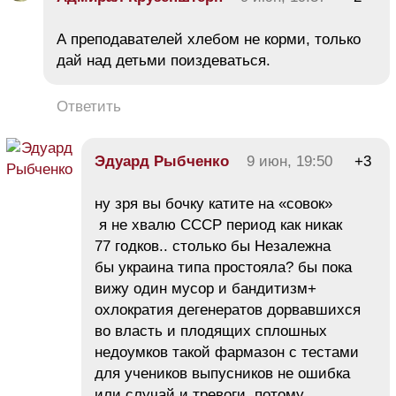
А преподавателей хлебом не корми, только
дай над детьми поиздеваться.
Ответить
Эдуард Рыбченко
9 июн, 19:50
+3
ну зря вы бочку катите на «совок»
я не хвалю СССР период как никак
77 годков.. столько бы Незалежна
бы украина типа простояла? бы пока
вижу один мусор и бандитизм+
охлократия дегенератов дорвавшихся
во власть и плодящих сплошных
недоумков такой фармазон с тестами
для учеников выпусников не ошибка
или случай и тревоги, потому