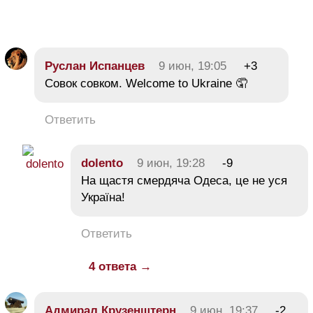
Руслан Испанцев
9 июн, 19:05
+3
Совок совком. Welcome to Ukraine 🤦
Ответить
dolento
9 июн, 19:28
-9
На щастя смердяча Одеса, це не уся
Україна!
Ответить
4 ответа →
Адмирал Крузенштерн
9 июн, 19:37
-2