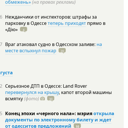
обмежень»
(на правах реклами)
6
Нежданчики от инспекторов: штрафы за
парковку в Одессе
теперь приходят
прямо в
«Дію»
4
7
Враг атаковал судно в Одесском заливе:
на
месте вспыхнул пожар
20
вгуста
2
Серьезное ДТП в Одессе: Land Rover
перевернулся на крышу
, капот второй машины
всмятку
(фото)
30
5
Конец эпохи «черного нала»: мэрия
открыла
документы по электронному билету и ждет
от одесситов предложений
10