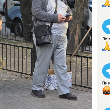
Лет
Пив