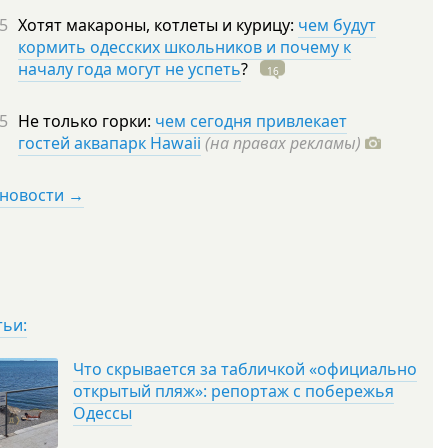
5
Хотят макароны, котлеты и курицу:
чем будут
кормить одесских школьников и почему к
началу года могут не успеть
?
16
5
Не только горки:
чем сегодня привлекает
гостей аквапарк Hawaii
(на правах рекламы)
 новости →
тьи:
Что скрывается за табличкой «официально
открытый пляж»: репортаж с побережья
Одессы