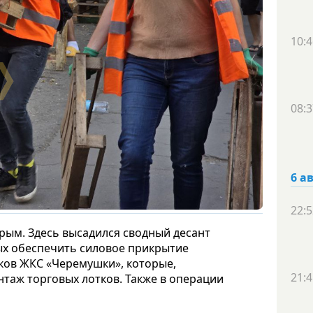
10:4
08:3
6 а
22:5
дрым. Здесь высадился сводный десант
ых обеспечить силовое прикрытие
иков ЖКС «Черемушки», которые,
21:4
таж торговых лотков. Также в операции