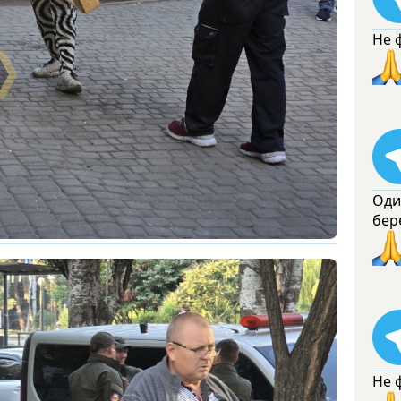
Не 
Оди
бер
Не 