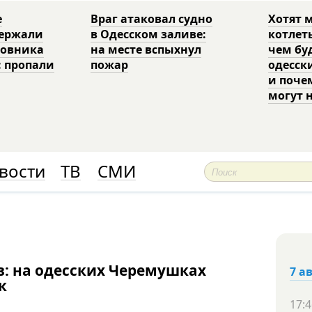
е
Враг атаковал судно
Хотят 
держали
в Одесском заливе:
котлет
ковника
на месте вспыхнул
чем бу
: пропали
пожар
одесск
и поче
могут 
вости
ТВ
СМИ
: на одесских Черемушках
7 а
ок
17:4