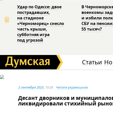
Удар по Одессе: двое
В Черноморск
пострадавших,
военкомы за
♕
на стадионе
и избили пол
«Черноморец» снесло
СБУ на пенсии
часть крыши,
55 тысяч?
субботняя игра
под угрозой
Статьи
Но
2 сентября 2025
, 10:26
Читати українською
Десант дворников и муниципалов
ликвидировали стихийный рын