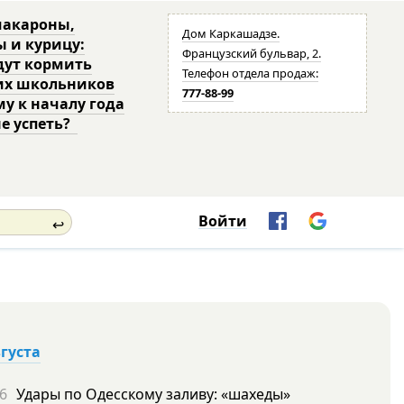
макароны,
Дом Каркашадзе.
ы и курицу:
Французский бульвар, 2.
дут кормить
Телефон отдела продаж:
их школьников
777-88-99
му к началу года
не успеть?
Войти
↩
вгуста
6
Удары по Одесскому заливу: «шахеды»