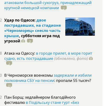
атаковали большой сухогруз, принадлежащий
крупной немецкой компании
2
2
Удар по Одессе:
двое
пострадавших, на стадионе
«Черноморец» снесло часть
крыши
, субботняя игра под
угрозой
2
8
Атака на Одессу:
в городе прилет, в море горит
судно, есть пострадавшие
(обновлено, фото)
2
0
В Черноморске военкомы
задержали и избили
полковника СБУ на пенсии
: пропали 55
тысяч?
15
2
Пан Борщ: хедлайнером благодійного
фестивалю
в Подільську стане гурт «Без