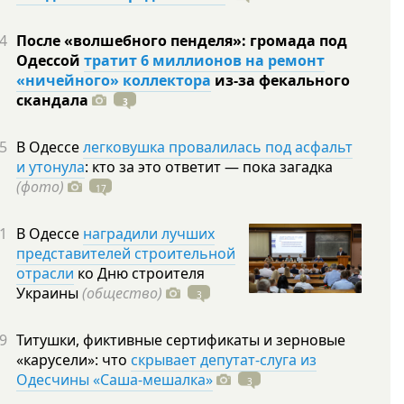
4
После «волшебного пенделя»: громада под
Одессой
тратит 6 миллионов на ремонт
«ничейного» коллектора
из-за фекального
скандала
3
5
В Одессе
легковушка провалилась под асфальт
и утонула
: кто за это ответит — пока загадка
(фото)
17
1
В Одессе
наградили лучших
представителей строительной
отрасли
ко Дню строителя
Украины
(общество)
3
9
Титушки, фиктивные сертификаты и зерновые
«карусели»: что
скрывает депутат-слуга из
Одесчины «Саша-мешалка»
3