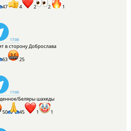
47
4
2
2
1
17:06
ят в сторону Доброслава
63
25
17:00
денное/Беляры шахеды
50
45
1
1