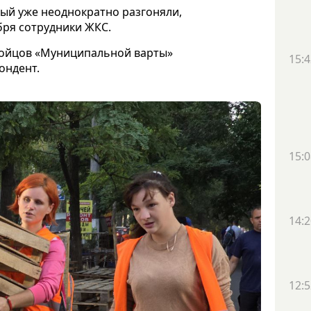
рый уже неоднократно разгоняли,
бря сотрудники ЖКС.
бойцов «Муниципальной варты»
15:4
ондент.
15:0
14:2
12:5