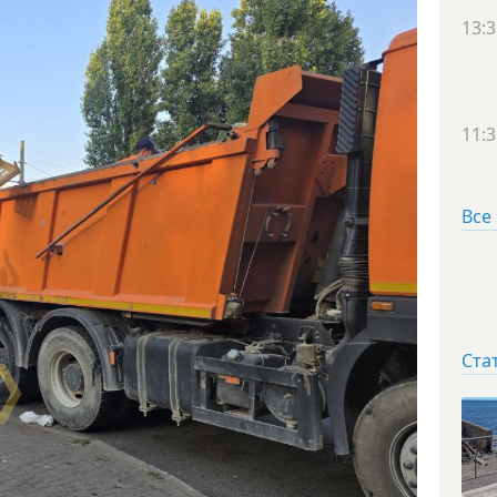
13:3
11:3
Все
Ста