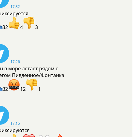
17:32
фиксируется
32
4
3
17:26
н в море летает рядом с
егом Пивденное/Фонтанка
32
12
1
17:15
фиксируются