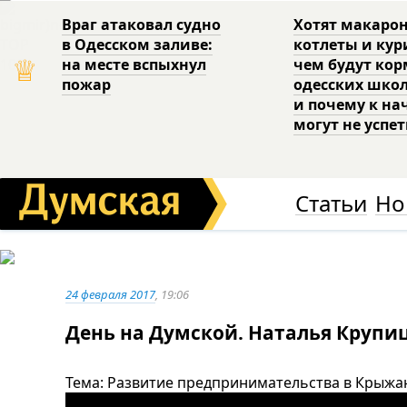
Враг атаковал судно
Хотят макаро
в Одесском заливе:
котлеты и кур
♕
на месте вспыхнул
чем будут ко
пожар
одесских шко
и почему к на
могут не успе
Статьи
Но
24 февраля 2017
, 19:06
День на Думской. Наталья Крупиц
Тема: Развитие предпринимательства в Крыжа