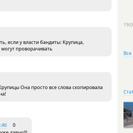
19:0
, если у власти бандиты: Крупица,
и могут проворачивать
Все
и Крупицы Она просто все слова скопировала
Ста
на!
:46
0
же давно!!!