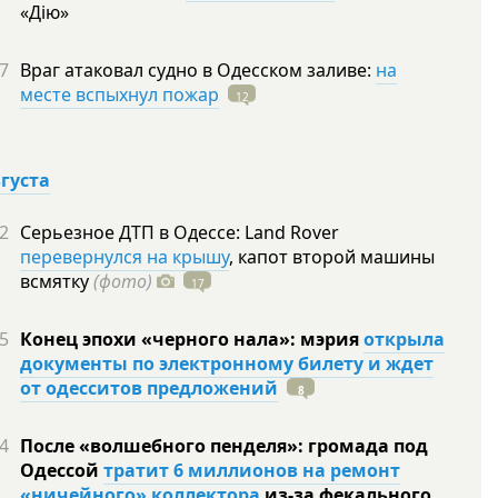
«Дію»
7
Враг атаковал судно в Одесском заливе:
на
месте вспыхнул пожар
12
вгуста
2
Серьезное ДТП в Одессе: Land Rover
перевернулся на крышу
, капот второй машины
всмятку
(фото)
17
5
Конец эпохи «черного нала»: мэрия
открыла
документы по электронному билету и ждет
от одесситов предложений
8
4
После «волшебного пенделя»: громада под
Одессой
тратит 6 миллионов на ремонт
«ничейного» коллектора
из-за фекального