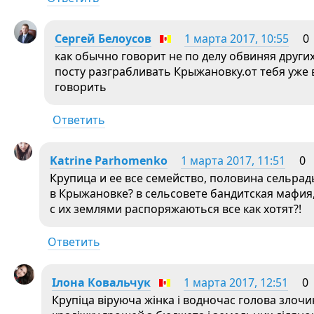
Сергей Белоусов
1 марта 2017, 10:55
0
как обычно говорит не по делу обвиняя других
посту разграбливать Крыжановку.от тебя уже 
говорить
Ответить
Katrine Parhomenko
1 марта 2017, 11:51
0
Крупица и ее все семейство, половина сельрады
в Крыжановке? в сельсовете бандитская мафия,
с их землями распоряжаються все как хотят?!
Ответить
Ілона Ковальчук
1 марта 2017, 12:51
0
Крупіца віруюча жінка і водночас голова злочи