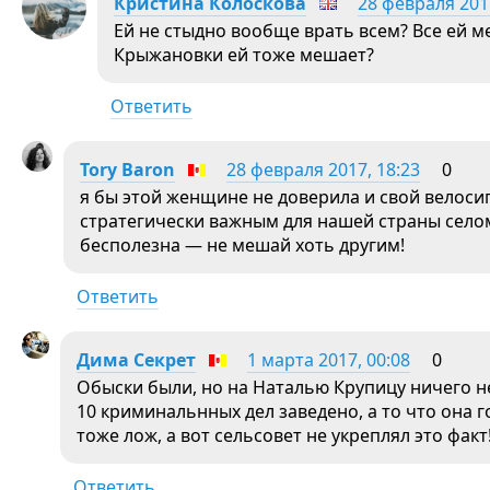
Кристина Колоскова
28 февраля 2017
Ей не стыдно вообще врать всем? Все ей м
Крыжановки ей тоже мешает?
Ответить
Tory Baron
28 февраля 2017, 18:23
0
я бы этой женщине не доверила и свой велосип
стратегически важным для нашей страны селом
бесполезна — не мешай хоть другим!
Ответить
Дима Секрет
1 марта 2017, 00:08
0
Обыски были, но на Наталью Крупицу ничего не
10 криминальнных дел заведено, а то что она 
тоже лож, а вот сельсовет не укреплял это факт
Ответить