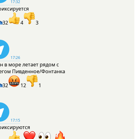
17:32
фиксируется
32
4
3
17:26
н в море летает рядом с
егом Пивденное/Фонтанка
32
12
1
17:15
фиксируются