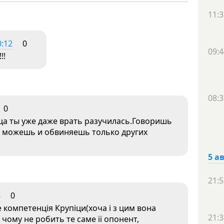
11:3
0:12
0
09:4
!!
08:3
0
ица ты уже даже врать разучилась.Говоришь
не можешь и обвиняешь только других
5 а
21:5
4
0
 компетенція Крупіци(хоча і з цим вона
21:3
 чому не робить те саме її опонент,