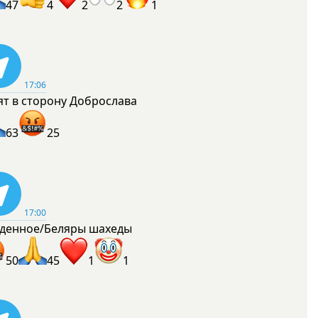
47
4
2
2
1
17:06
ят в сторону Доброслава
63
25
17:00
денное/Беляры шахеды
50
45
1
1