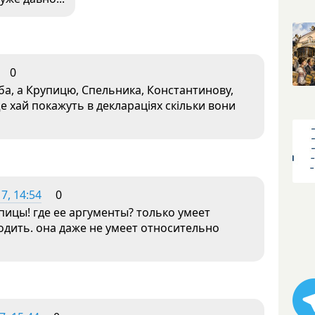
0
ба, а Крупицю, Спельника, Константинову,
е хай покажуть в деклараціях скільки вони
7, 14:54
0
пицы! где ее аргументы? только умеет
одить. она даже не умеет относительно