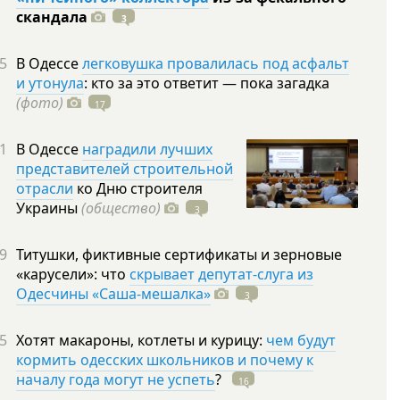
скандала
3
5
В Одессе
легковушка провалилась под асфальт
и утонула
: кто за это ответит — пока загадка
(фото)
17
1
В Одессе
наградили лучших
представителей строительной
отрасли
ко Дню строителя
Украины
(общество)
3
9
Титушки, фиктивные сертификаты и зерновые
«карусели»: что
скрывает депутат-слуга из
Одесчины «Саша-мешалка»
3
5
Хотят макароны, котлеты и курицу:
чем будут
кормить одесских школьников и почему к
началу года могут не успеть
?
16