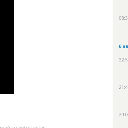
08:3
6 а
22:5
21:4
20:0
майте control-enter