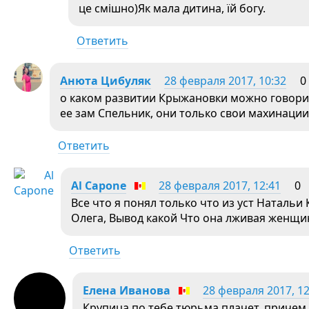
це смішно)Як мала дитина, їй богу.
Ответить
Анюта Цибуляк
28 февраля 2017, 10:32
0
о каком развитии Крыжановки можно говорить
ее зам Спельник, они только свои махинаци
Ответить
Al Capone
28 февраля 2017, 12:41
0
Все что я понял только что из уст Наталь
Олега, Вывод какой Что она лживая женщи
Ответить
Елена Иванова
28 февраля 2017, 12
Крупица по тебе тюрьма плачет, причем у