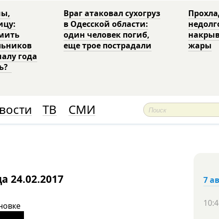
ны,
Враг атаковал сухогруз
Прохла
ицу:
в Одесской области:
недолг
рмить
один человек погиб,
накрыв
льников
еще трое пострадали
жары
чалу года
ть?
вости
ТВ
СМИ
а 24.02.2017
7 а
10:4
новке