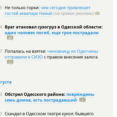
5
Не только горки:
чем сегодня привлекает
гостей аквапарк Hawaii
(на правах рекламы)
4
Враг атаковал сухогруз в Одесской области:
один человек погиб, еще трое пострадали
37
7
Попалась на взятке:
чиновницу из Одесчины
отправили в СИЗО
с правом внесения залога
12
вгуста
3
Обстрел Одесского района:
повреждены
семь домов, есть пострадавший
1
2
Скандал в Одесском театре кукол: бывшего