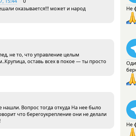
, 15:44
0
ешали оказывается!!! может и народ
Не 
ед, не то, что управление целым
..Крупица, оставь всех в покое — ты просто
Оди
бер
 нашли. Вопрос тогда откуда На нее было
говорит что берегоукрепление они не делали
!
Не 