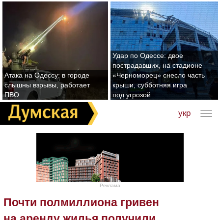
Удар по Одессе: двое
пострадавших, на стадионе
Атака на Одессу: в городе
«Черноморец» снесло часть
слышны взрывы, работает
крыши, субботняя игра
ПВО
под угрозой
укр
Реклама
Почти полмиллиона гривен
на аренду жилья получили