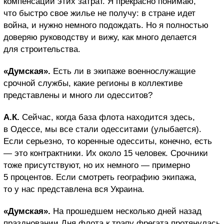
компенсации этих затрат. Я прекрасно понимаю,
что быстро свое жилье не получу: в стране идет
война, и нужно немного подождать. Но я полностью
доверяю руководству и вижу, как много делается
для строительства.
«Думская».
Есть ли в экипаже военнослужащие
срочной службы, какие регионы в коллективе
представлены и много ли одесситов?
А.К.
Сейчас, когда база флота находится здесь,
в Одессе, мы все стали одесситами (улыбается).
Если серьезно, то коренные одесситы, конечно, есть
— это контрактники. Их около 15 человек. Срочники
тоже присутствуют, но их немного — примерно
5 процентов. Если смотреть географию экипажа,
то у нас представлена вся Украина.
«Думская».
На прошедшем несколько дней назад
праздновании Дня флота к трапу фрегата протянулась