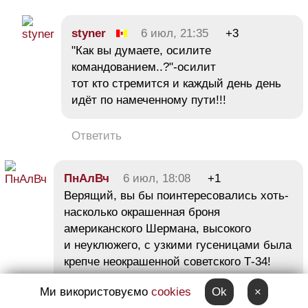
styner
6 июл, 21:35
+3
"Как вы думаете, осилите
командованием..?"-осилит
тот кто стремится и каждый день день
идёт по намеченному пути!!!
Ответить
ПнАлВч
6 июл, 18:08
+1
Верящий, вы бы поинтересовались хоть-
насколько окрашенная броня
американского Шермана, высокого
и неуклюжего, с узкими гусеницами была
крепче неокрашенной советского Т-34!
И что толку с американского супертанка
Ми використовуємо
cookies
Ok
×
Абрамс нашего времени, если сами янки