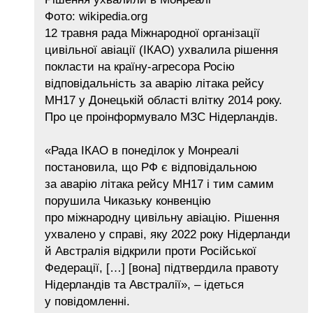
Фото: wikipedia.org
12 травня рада Міжнародної організації
цивільної авіації (ІКАО) ухвалила рішення
покласти на країну-агресора Росію
відповідальність за аварію літака рейсу
MH17 у Донецькій області влітку 2014 року.
Про це проінформувало МЗС Нідерландів.
«Рада ІКАО в понеділок у Монреалі
постановила, що РФ є відповідальною
за аварію літака рейсу MH17 і тим самим
порушила Чиказьку конвенцію
про міжнародну цивільну авіацію. Рішення
ухвалено у справі, яку 2022 року Нідерланди
й Австралія відкрили проти Російської
Федерації, […] [вона] підтвердила правоту
Нідерландів та Австралії», – ідеться
у повідомленні.