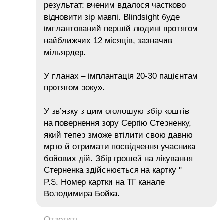
результат: вченим вдалося частково
відновити зір мавпі. Blindsight буде
імплантований першій людині протягом
найближчих 12 місяців, зазначив
мільярдер.
У планах – імплантація 20-30 пацієнтам
протягом року».
У зв’язку з цим оголошую збір коштів
на повернення зору Сергію Стерненку,
який тепер зможе втілити свою давню
мрію й отримати посвідчення учасника
бойових дій. Збір грошей на лікування
Стерненка здійснюється на картку "
P.S. Номер картки на ТГ канале
Володимира Бойка.
Ответить