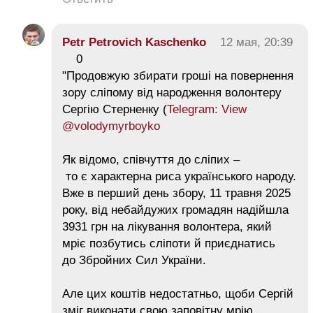
Petr Petrovich Kaschenko
12 мая, 20:39
0
"Продовжую збирати гроші на повернення
зору сліпому від народження волонтеру
Сергію Стерненку (
Telegram: View
@volodymyrboyko
Як відомо, співчуття до сліпих –
то є характерна риса українського народу.
Вже в перший день збору, 11 травня 2025
року, від небайдужих громадян надійшла
3931 грн на лікування волонтера, який
мріє позбутись сліпоти й приєднатись
до Збройних Сил України.
Але цих коштів недостатньо, щоби Сергій
зміг виконати свою заповітну мрію