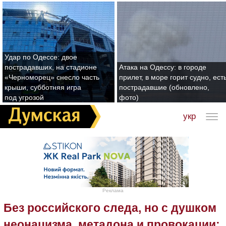
Удар по Одессе: двое
пострадавших, на стадионе
Атака на Одессу: в городе
«Черноморец» снесло часть
прилет, в море горит судно, ест
крыши, субботняя игра
пострадавшие (обновлено,
под угрозой
фото)
укр
Реклама
Без российского следа, но с душком
неонацизма, метадона и провокации: