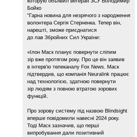
которую объявил ветеран ЗСУ Володимир
Бойко
"Гарна новина для незрячого з народження
волонтера Сергія Стерненка. Тепер він,
нарешті, зможе приєднатися
до лав Збройних Сил України:
«Ілон Маск планує повернути сліпим
зір вже протягом року. Про це він заявив
в інтерв'ю телеканалу Fox News. Маск
підтвердив, що компанія Neuralink працює
над технологією, здатною повернути
зір людям з повною втратою зорових
функцій.
Про зорову систему під назвою Blindsight
вперше повідомили навесні 2024 року.
Тоді Маск зазначив, що перші
випробування дали позитивний