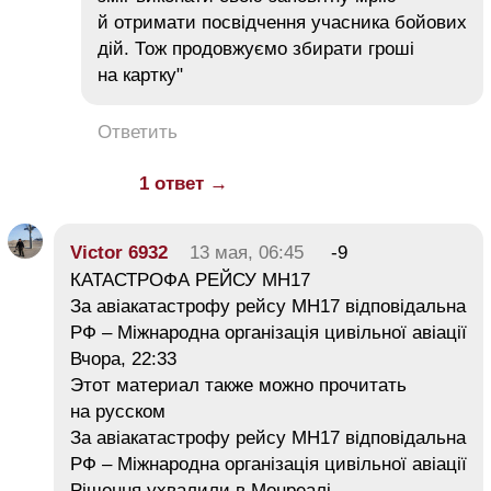
й отримати посвідчення учасника бойових
дій. Тож продовжуємо збирати гроші
на картку"
Ответить
1 ответ →
Victor 6932
13 мая, 06:45
-9
КАТАСТРОФА РЕЙСУ MH17
За авіакатастрофу рейсу MH17 відповідальна
РФ – Міжнародна організація цивільної авіації
Вчора, 22:33
Этот материал также можно прочитать
на русском
За авіакатастрофу рейсу MH17 відповідальна
РФ – Міжнародна організація цивільної авіації
Рішення ухвалили в Монреалі