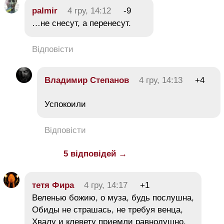
palmir
4 гру, 14:12
-9
…не снесут, а перенесут.
Відповісти
Владимир Степанов
4 гру, 14:13
+4
Успокоили
Відповісти
5 відповідей →
тетя Фира
4 гру, 14:17
+1
Веленью божию, о муза, будь послушна,
Обиды не страшась, не требуя венца,
Хвалу и клевету приемли равнодушно,