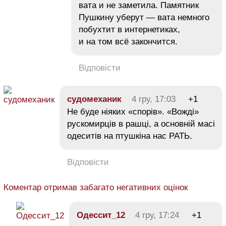
вата и не заметила. Памятник
Пушкину уберут — вата немного
побухтит в интернетиках,
и на том всё закончится.
Відповісти
судомеханик
4 гру, 17:03
+1
Не буде ніяких «спорів». «Вожді»
рускомирців в рашці, а основній масі
одеситів на птушкіна нас РАТЬ.
Відповісти
Коментар отримав забагато негативних оцінок
Одессит_12
4 гру, 17:24
+1