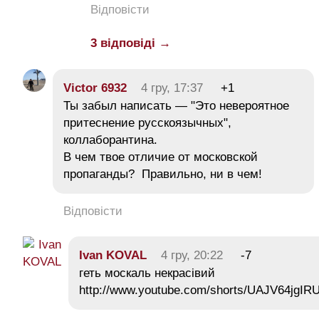
Відповісти
3 відповіді →
Victor 6932
4 гру, 17:37
+1
Ты забыл написать — "Это невероятное
притеснение русскоязычных",
коллаборантина.
В чем твое отличие от московской
пропаганды? Правильно, ни в чем!
Відповісти
Ivan KOVAL
4 гру, 20:22
-7
геть москаль некрасівий
http://www.youtube.com/shorts/UAJV64jgIR