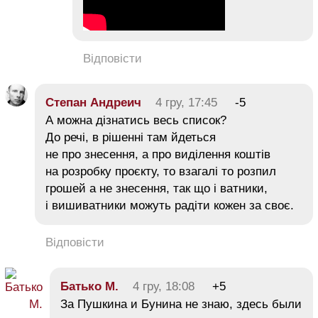
Відповісти
Степан Андреич
4 гру, 17:45
-5
А можна дізнатись весь список?
До речі, в рішенні там йдеться
не про знесення, а про виділення коштів
на розробку проєкту, то взагалі то розпил
грошей а не знесення, так що і ватники,
і вишиватники можуть радіти кожен за своє.
Відповісти
Батько М.
4 гру, 18:08
+5
За Пушкина и Бунина не знаю, здесь были