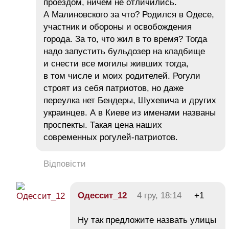
проездом, ничем не отличились.
А Малиновского за что? Родился в Одесе,
участник и обороны и освобождения
города. За то, что жил в то время? Тогда
надо запустить бульдозер на кладбище
и снести все могилы живших тогда,
в том числе и моих родителей. Рогули
строят из себя патриотов, но даже
переулка нет Бендеры, Шухевича и других
украинцев. А в Киеве из именами названы
проспекты. Такая цена наших
современных рогулей-патриотов.
Відповісти
Одессит_12
4 гру, 18:14
+1
Ну так предложите назвать улицы