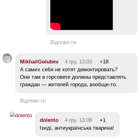
Відповісти
MikhailGolubev
4 гру, 13:03
+18
А самих себя не хотят демонтировать?
Они там в горсовете должны представлять
граждан — жителей города, вообще-то.
Відповісти
dolento
4 гру, 13:08
+1
Ізиді, антиукраїнська тварина!