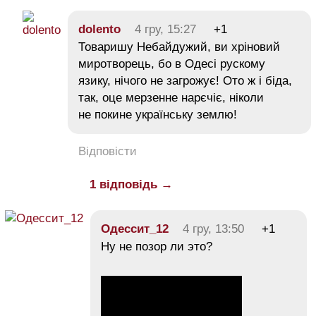
dolento
4 гру, 15:27
+1
Товаришу Небайдужий, ви хріновий
миротворець, бо в Одесі рускому
язику, нічого не загрожує! Ото ж і біда,
так, оце мерзенне нарєчіє, ніколи
не покине українську землю!
Відповісти
1 відповідь →
Одессит_12
4 гру, 13:50
+1
Ну не позор ли это?