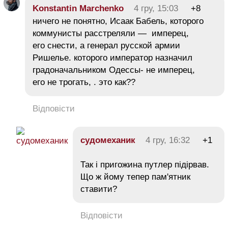
Konstantin Marchenko
4 гру, 15:03
+8
ничего не понятно, Исаак Бабель, которого
коммунисты расстреляли — имперец,
его снести, а генерал русской армии
Ришелье. которого император назначил
градоначальником Одессы- не имперец,
его не трогать, . это как??
Відповісти
судомеханик
4 гру, 16:32
+1
Так і пригожина путлер підірвав.
Що ж йому тепер пам'ятник
ставити?
Відповісти