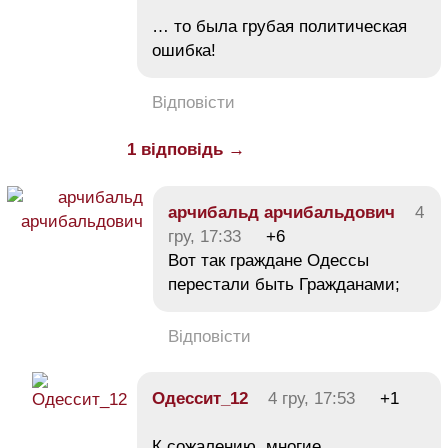
… то была грубая политическая
ошибка!
Відповісти
1 відповідь →
арчибальд арчибальдович
4
гру, 17:33
+6
Вот так граждане Одессы
перестали быть Гражданами;
Відповісти
Одессит_12
4 гру, 17:53
+1
К сожалению, многие