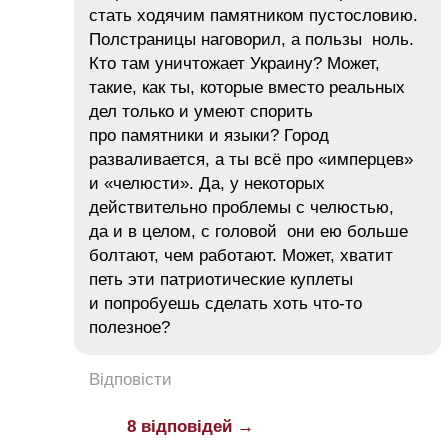
стать ходячим памятником пустословию.
Полстраницы наговорил, а пользы ноль.
Кто там уничтожает Украину? Может,
такие, как ты, которые вместо реальных
дел только и умеют спорить
про памятники и языки? Город
разваливается, а ты всё про «имперцев»
и «челюсти». Да, у некоторых
действительно проблемы с челюстью,
да и в целом, с головой они ею больше
болтают, чем работают. Может, хватит
петь эти патриотические куплеты
и попробуешь сделать хоть что-то
полезное?
Відповісти
8 відповідей →