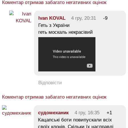
Коментар отримав забагато негативних оцінок
Ivan KOVAL
4 гру, 20:31
-9
Геть з України
геть москаль некрасівий
Відповісти
Коментар отримав забагато негативних оцінок
судомеханик
4 гру, 16:35
+1
Кацапські боти повипускали всіх
своїх клонів. Скільки їх насправді