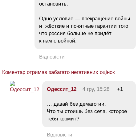
остановить.
Одно условие — прекращение войны
и жёсткие и понятные гарантии того
что россия больше не придёт
к нам с войной.
Відповісти
Коментар отримав забагато негативних оцінок
Одессит_12
4 гру, 15:28
+1
… давай без демагогии.
Что ты стоишь без села, которое
тебя кормит?
Відповісти