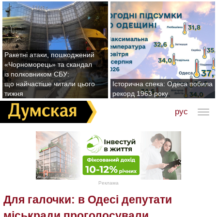
Ракетні атаки, пошкоджений
«Чорноморець» та скандал
із полковником СБУ:
що найчастіше читали цього
Історична спека: Одеса побила
тижня
рекорд 1963 року
рус
Реклама
Для галочки: в Одесі депутати
міськради проголосували