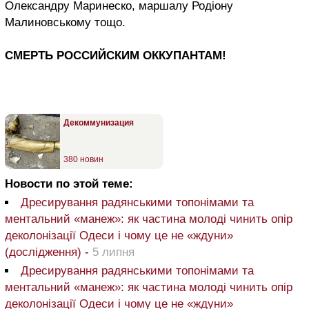
Олександру Маринеско, маршалу Родіону
Малиновському тощо.
СМЕРТЬ РОССИЙСКИМ ОККУПАНТАМ!
Декоммунизация
380 новин
Новости по этой теме:
Дресирування радянськими топонімами та
ментальний «манеж»: як частина молоді чинить опір
деколонізації Одеси і чому це не «ждуни»
(дослідження)
-
5 липня
Дресирування радянськими топонімами та
ментальний «манеж»: як частина молоді чинить опір
деколонізації Одеси і чому це не «ждуни»