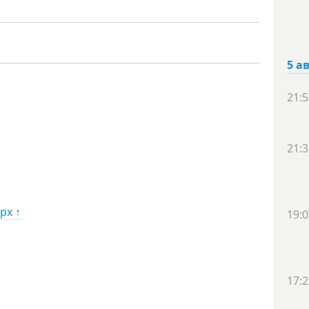
5 а
21:5
21:3
рх ↑
19:0
17:2