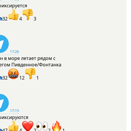
фиксируется
32
4
3
17:26
н в море летает рядом с
егом Пивденное/Фонтанка
32
12
1
17:15
фиксируются
47
4
2
2
1