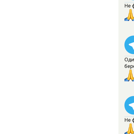
Не 
Оди
бер
Не 