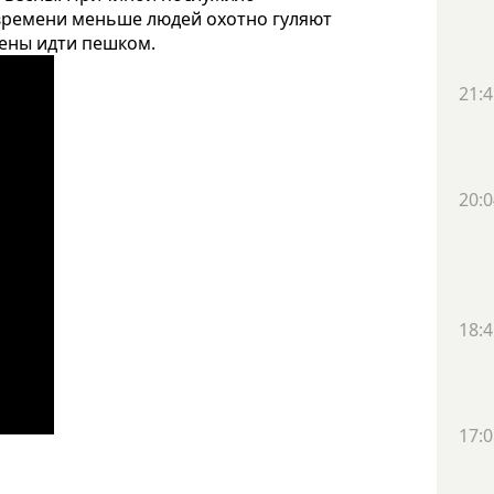
времени меньше людей охотно гуляют
дены идти пешком.
21:4
20:0
18:4
17:0