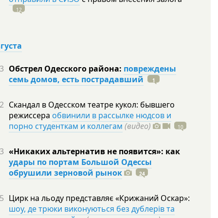
12
вгуста
3
Обстрел Одесского района:
повреждены
семь домов, есть пострадавший
1
2
Скандал в Одесском театре кукол: бывшего
режиссера
обвинили в рассылке нюдсов и
порно студенткам и коллегам
(видео)
10
3
«Никаких альтернатив не появится»: как
удары по портам Большой Одессы
обрушили зерновой рынок
24
5
Цирк на льоду представляє «Крижаний Оскар»:
шоу, де трюки виконуються без дублерів та