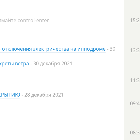
майте control-enter
15:2
ле отключения электричества на ипподроме
-
30
13:3
екреты ветра
-
30 декабря 2021
11:3
ТКРЫТИЮ
-
28 декабря 2021
09:4
08:3