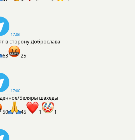
17:06
ят в сторону Доброслава
63
25
17:00
денное/Беляры шахеды
50
45
1
1