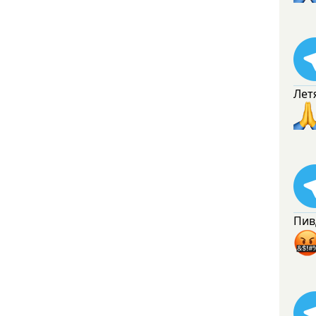
Лет
Пив