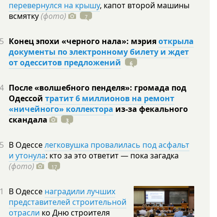
перевернулся на крышу
, капот второй машины
всмятку
(фото)
7
5
Конец эпохи «черного нала»: мэрия
открыла
документы по электронному билету и ждет
от одесситов предложений
6
4
После «волшебного пенделя»: громада под
Одессой
тратит 6 миллионов на ремонт
«ничейного» коллектора
из-за фекального
скандала
3
5
В Одессе
легковушка провалилась под асфальт
и утонула
: кто за это ответит — пока загадка
(фото)
17
1
В Одессе
наградили лучших
представителей строительной
отрасли
ко Дню строителя