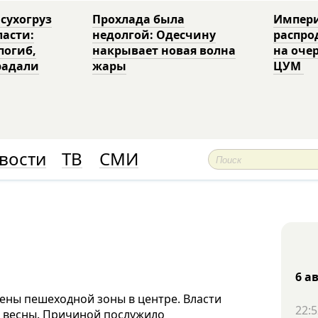
 сухогруз
Прохлада была
Импери
ласти:
недолгой: Одесчину
распро
погиб,
накрывает новая волна
на оче
радали
жары
ЦУМ
вости
ТВ
СМИ
6 а
ены пешеходной зоны в центре. Власти
22:5
о весны. Причиной послужило