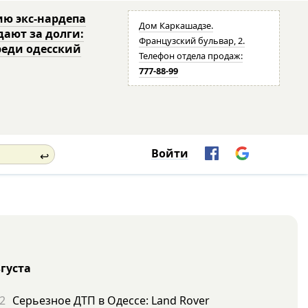
ю экс-нардепа
Дом Каркашадзе.
дают за долги:
Французский бульвар, 2.
реди одесский
Телефон отдела продаж:
777-88-99
Войти
↩
вгуста
2
Серьезное ДТП в Одессе: Land Rover