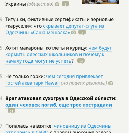
Украины
(общество)
3
9
Титушки, фиктивные сертификаты и зерновые
«карусели»: что
скрывает депутат-слуга из
Одесчины «Саша-мешалка»
3
5
Хотят макароны, котлеты и курицу:
чем будут
кормить одесских школьников и почему к
началу года могут не успеть
?
14
5
Не только горки:
чем сегодня привлекает
гостей аквапарк Hawaii
(на правах рекламы)
4
Враг атаковал сухогруз в Одесской области:
один человек погиб, еще трое пострадали
31
7
Попалась на взятке:
чиновницу из Одесчины
отправили в СИЗО
с правом внесения залога