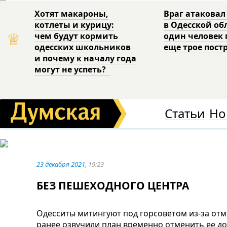
Хотят макароны,
Враг атаковал
котлеты и курицу:
в Одесской об
♕
чем будут кормить
один человек 
одесских школьников
еще трое пост
и почему к началу года
могут не успеть?
Статьи
Но
23 декабря 2021
, 19:23
БЕЗ ПЕШЕХОДНОГО ЦЕНТРА
Одесситы митингуют под горсоветом из-за отм
ранее озвучили план временно отменить ее д