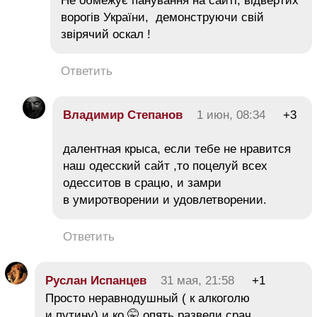
Не обмежує панування на сайті, відвертих
ворогів України, демонструючи свій
звірячий оскал !
Ответить
Владимир Степанов
1 июн, 08:34
+3
далентная крыса, если тебе не нравится
наш одесский сайт ,то поцелуй всех
одесситов в срацю, и замри
в умиротворении и удовлетворении.
Ответить
Руслан Испанцев
31 мая, 21:58
+1
Просто неравнодушный ( к алкоголю
и путину) и ко 🤫 опять развели срач