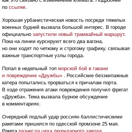
как это связано с изменением климата. Подробнее
по
ссылке
.
Хорошая урбанистическая новость посреди тяжелых
военных будней вызвала большой интерес. В городе
официально
запустили новый трамвайный маршрут
.
Пока на линии курсируют всего два вагона,
но они ходят по четкому и строгому графику, связывая
важные транспортные узлы города.
Попал в недельный топ
морской бой в гавани
и повреждение «Дружбы»
. Российские безэкипажные
катера попытались прорваться к причалам порта.
В ходе отражения атаки повреждения получил фрегат
«Дружба». Тема вызвала бурное обсуждение
в комментариях.
Очередной подлый удар россиян баллистическими
ракетами пришелся по одесской промзоне 25 мая.
Ракета
разнесла цеха легендарного завода