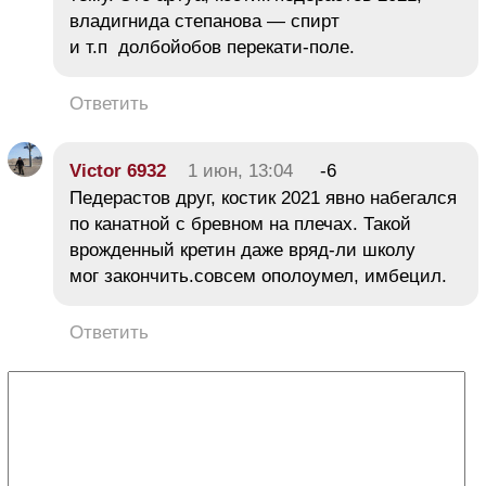
владигнида степанова — спирт
и т.п долбойобов перекати-поле.
Ответить
Victor 6932
1 июн, 13:04
-6
Педерастов друг, костик 2021 явно набегался
по канатной с бревном на плечах. Такой
врожденный кретин даже вряд-ли школу
мог закончить.совсем ополоумел, имбецил.
Ответить