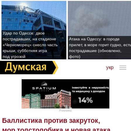
Удар по Одессе: двое
пострадавших, на стадионе
Атака на Одессу: в городе
«Черноморец» снесло часть
прилет, в море горит судно, ест
крыши, субботняя игра
пострадавшие (обновлено,
под угрозой
фото)
укр
Реклама
Баллистика против закруток,
мор толстолобика и новая атака