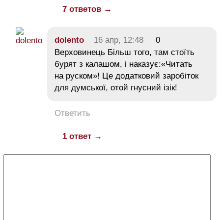
7 ответов →
dolento
16 апр, 12:48
0
Верховинець Більш того, там стоїть
бурят з калашом, і наказує:«Читать
на руском»! Це додатковий заробіток
для думської, отой гнусний ізік!
Ответить
1 ответ →