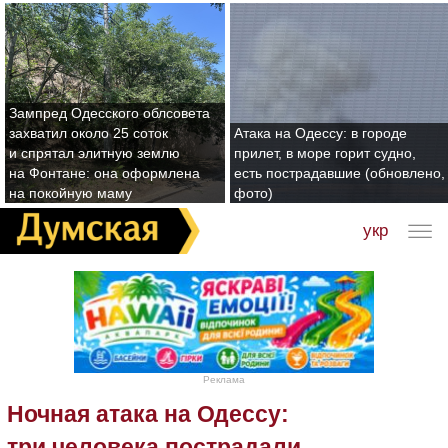
Зампред Одесского облсовета
захватил около 25 соток
Атака на Одессу: в городе
и спрятал элитную землю
прилет, в море горит судно,
на Фонтане: она оформлена
есть пострадавшие (обновлено,
на покойную маму
фото)
укр
Реклама
Ночная атака на Одессу:
три человека пострадали,