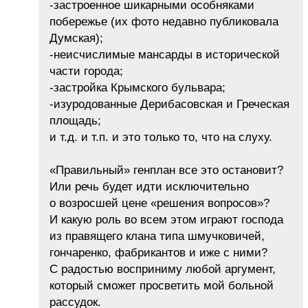
-застроенное шикарными особняками
побережье (их фото недавно публиковала
Думская);
-неисчислимые мансарды в исторической
части города;
-застройка Крымского бульвара;
-изуродованные Дерибасовская и Греческая
площадь;
и т.д. и т.п. и это только то, что на слуху.
«Правильный» генплан все это остановит?
Или речь будет идти исключительно
о возросшей цене «решения вопросов»?
И какую роль во всем этом играют господа
из правящего клана типа шмучковичей,
гончаренко, фабрикантов и иже с ними?
С радостью восприниму любой аргумент,
который сможет просветить мой больной
рассудок.