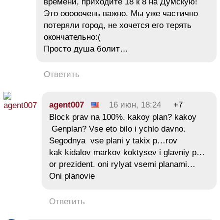
времени, приходите 18 к 8 на Думскую!
Это ооооочень важно. Мы уже частично
потеряли город, не хочется его терять
окончательно:(
Просто душа болит…
Ответить
agent007
16 июн, 18:24
+7
Block prav na 100%. kakoy plan? kakoy
Genplan? Vse eto bilo i ychlo davno.
Segodnya vse plani y takix p…rov
kak kidalov markov koktysev i glavniy p…
or prezident. oni rylyat vsemi planami…
Oni planovie
Ответить