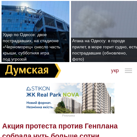
Удар по Одессе: двое
пострадавших, на стадионе
Атака на Одессу: в городе
«Черноморец» снесло часть
прилет, в море горит судно, ест
крыши, субботняя игра
пострадавшие (обновлено,
под угрозой
фото)
укр
Реклама
Акция протеста против Генплана
собрала чуть больше сотни