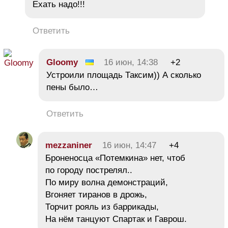
Ехать надо!!!
Ответить
Gloomy
16 июн, 14:38
+2
Устроили площадь Таксим)) А сколько
пены было…
Ответить
mezzaniner
16 июн, 14:47
+4
Броненосца «Потемкина» нет, чтоб
по городу пострелял..
По миру волна демонстраций,
Вгоняет тиранов в дрожь,
Торчит рояль из баррикады,
На нём танцуют Спартак и Гаврош.