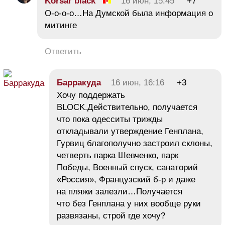
Korsar black
16 июн, 15:45
+7
О-о-о-о…На Думской была информация о
митинге
Ответить
Барракуда
16 июн, 16:16
+3
Хочу поддержать
BLOCK.Действительно, получается
что пока одесситы трижды
откладывали утверждение Генплана,
Гурвиц благополучно застроил склоны,
четверть парка Шевченко, парк
Победы, Военный спуск, санаторий
«Россия», Французский б-р и даже
на пляжи залезли…Получается
что без Генплана у них вообще руки
развязаны, строй где хочу?