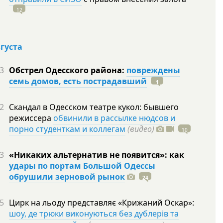
12
вгуста
3
Обстрел Одесского района:
повреждены
семь домов, есть пострадавший
1
2
Скандал в Одесском театре кукол: бывшего
режиссера
обвинили в рассылке нюдсов и
порно студенткам и коллегам
(видео)
10
3
«Никаких альтернатив не появится»: как
удары по портам Большой Одессы
обрушили зерновой рынок
24
5
Цирк на льоду представляє «Крижаний Оскар»:
шоу, де трюки виконуються без дублерів та