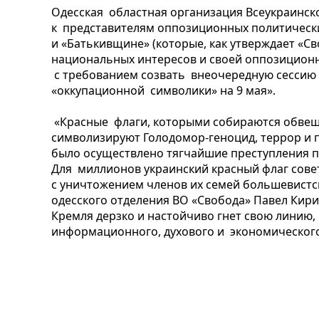
Одесская областная организация Всеукраинск
к представителям оппозиционных политическ
и «Батькивщине» (которые, как утверждает «Св
национальных интересов и своей оппозицион
с требованием созвать внеочередную сессию
«оккупационной символики» на 9 мая».
«Красные флаги, которыми собираются обвеша
символизируют Голодомор-геноцид, террор и
было осуществлено тягчайшие преступления п
Для миллионов украинский красный флаг сове
с уничтожением членов их семей большевистс
одесского отделения ВО «Свобода» Павел Кир
Кремля дерзко и настойчиво гнет свою линию
информационного, духового и экономического 