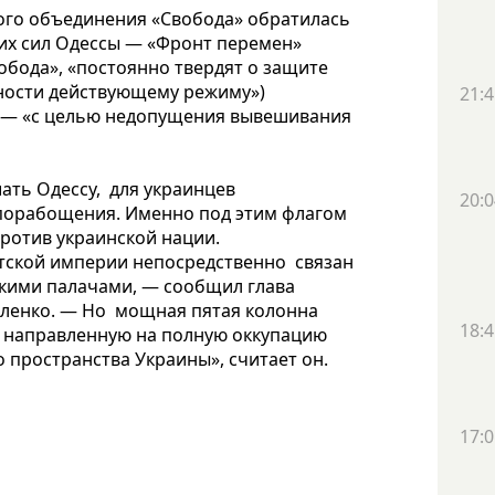
ого объединения «Свобода» обратилась
их сил Одессы — «Фронт перемен»
обода», «постоянно твердят о защите
ности действующему режиму»)
21:4
 — «с целью недопущения вывешивания
ть Одессу, для украинцев
20:0
 порабощения. Именно под этим флагом
ротив украинской нации.
тской империи непосредственно связан
кими палачами, — сообщил глава
иленко. — Но мощная пятая колонна
18:4
, направленную на полную оккупацию
пространства Украины», считает он.
17:0