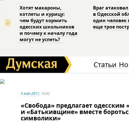
Хотят макароны,
Враг атаковал
котлеты и курицу:
в Одесской об
♕
чем будут кормить
один человек 
одесских школьников
еще трое пост
и почему к началу года
могут не успеть?
Статьи
Но
5 мая 2011
, 14:42
«Свобода» предлагает одесским 
и «Батькивщине» вместе бороть
символики»