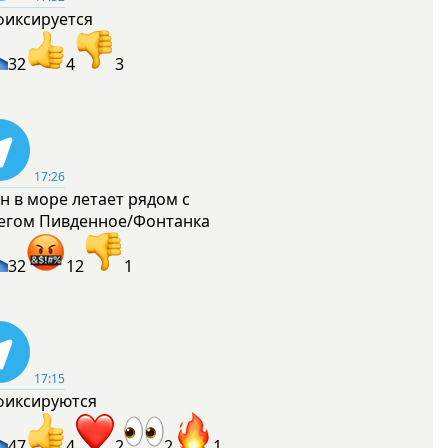
фиксируется
32
4
3
17:26
н в море летает рядом с
егом Пивденное/Фонтанка
32
12
1
17:15
фиксируются
47
4
2
2
1