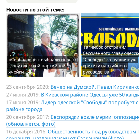
Новости по этой теме:
Тягнибок отстранил
бессменного главу одесск
«Свободовцы» выбрали нового
"Свободы" за публичную
главу одесской партийной
критику партийного
ячейки
руководства
23 сентября 2020:
Вечер на Думской. Павел Кириленко,
27 июня 2019:
В Киевском районе Одессы уже 50 канди
17 июня 2019:
Лидер одесской "Свободы" попробует сн
районе города
20 сентября 2017:
Беспорядки возле мэрии: оппозици
(обновляется, фото)
16 декабря 2016:
Общественность под руководством 
сохранить названия улиц от Саакашвили (фото)