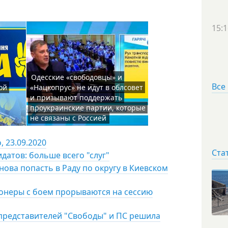
15:1
Одесские «свободовцы» и
Все
ой
«Нацкопрус» не идут в облсовет
и призывают поддержать
проукраинские партии, которые
не связаны с Россией
 23.09.2020
Ста
датов: больше всего "слуг"
ова попасть в Раду по округу в Киевском
онеры с боем прорываются на сессию
представителей "Свободы" и ПС решила