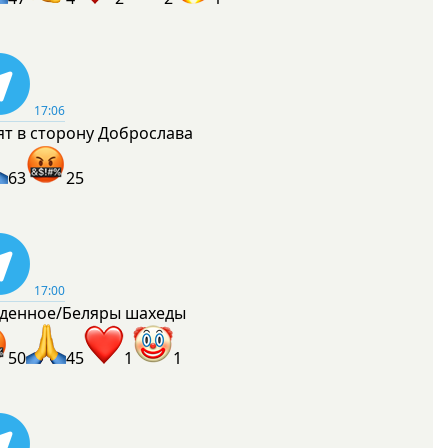
17:06
ят в сторону Доброслава
63
25
17:00
денное/Беляры шахеды
50
45
1
1