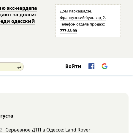
ю экс-нардепа
Дом Каркашадзе.
дают за долги:
Французский бульвар, 2.
реди одесский
Телефон отдела продаж:
777-88-99
Войти
↩
вгуста
2
Серьезное ДТП в Одессе: Land Rover