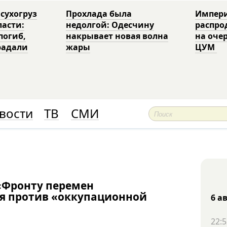
 сухогруз
Прохлада была
Импери
ласти:
недолгой: Одесчину
распро
погиб,
накрывает новая волна
на оче
радали
жары
ЦУМ
вости
ТВ
СМИ
«Фронту перемен
ся против «оккупационной
6 а
22:5