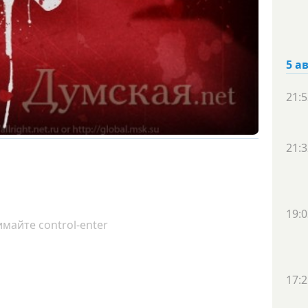
5 а
21:5
21:3
19:0
майте control-enter
17:2