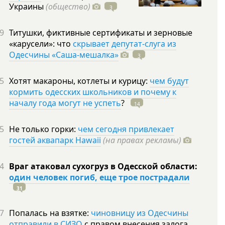
Украины
(общество)
3
9
Титушки, фиктивные сертификаты и зерновые
«карусели»: что
скрывает депутат-слуга из
Одесчины «Саша-мешалка»
3
5
Хотят макароны, котлеты и курицу:
чем будут
кормить одесских школьников и почему к
началу года могут не успеть
?
14
5
Не только горки:
чем сегодня привлекает
гостей аквапарк Hawaii
(на правах рекламы)
4
Враг атаковал сухогруз в Одесской области:
один человек погиб, еще трое пострадали
31
7
Попалась на взятке:
чиновницу из Одесчины
отправили в СИЗО
с правом внесения залога