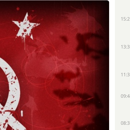
15:2
13:3
11:3
09:4
08:3