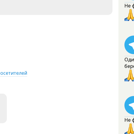
Не 
Оди
бер
посетителей
Не 