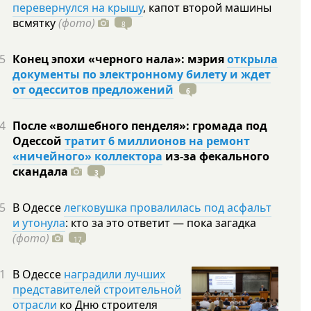
перевернулся на крышу
, капот второй машины
всмятку
(фото)
8
5
Конец эпохи «черного нала»: мэрия
открыла
документы по электронному билету и ждет
от одесситов предложений
6
4
После «волшебного пенделя»: громада под
Одессой
тратит 6 миллионов на ремонт
«ничейного» коллектора
из-за фекального
скандала
3
5
В Одессе
легковушка провалилась под асфальт
и утонула
: кто за это ответит — пока загадка
(фото)
17
1
В Одессе
наградили лучших
представителей строительной
отрасли
ко Дню строителя