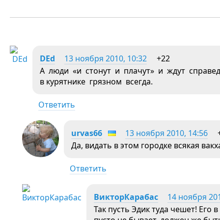
DEd
13 ноября 2010, 10:32
+22
А люди «и стонут и плачут» и ждут справед
в курятнике грязном всегда.
Ответить
urvas66
13 ноября 2010, 14:56
Да, видать в этом городке всякая вак
Ответить
ВикторКарабас
14 ноября 201
Так пусть Эдик туда чешет! Его 
пусто не бывает, должен же быт