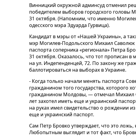
Винницкий окружной админсуд отменил реш
победителем выборов городского головы М
31 октября. (Напомним, что именно Могил
одесского мэра Эдуарда Гурвица).
Кандидат в мэры от «Нашей Украины», а та
мэр Могилев-Подольского Михаил Саволюк 
паспорта соперника «регионала» Петра Бро
31 октября. Оказалось, что тот прописан в
на ул. Индепенденцей, 72. По закону же гра
баллотироваться на выборах в Украине.
- Когда только начали менять паспорта Сов
гражданином того государства, которого хо
гражданином Молдовы, — отмечал Михаил Са
лет захотел иметь еще и украинский паспорт
на руках имел свидетельство о рождении из
еще и украинский паспорт.
Сам Петр Бровко утверждает, что это ложь,
Любопытным выглядит и тот факт, что Бровк