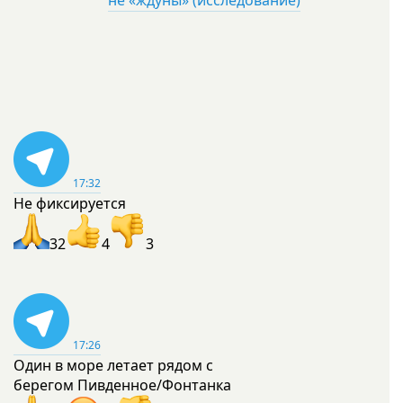
не «ждуны» (исследование)
17:32
Не фиксируется
32
4
3
17:26
Один в море летает рядом с
берегом Пивденное/Фонтанка