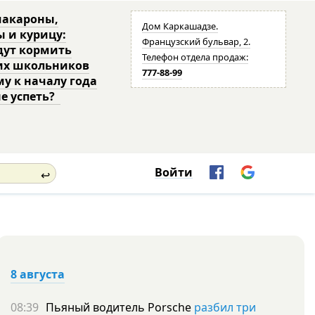
макароны,
Дом Каркашадзе.
ы и курицу:
Французский бульвар, 2.
дут кормить
Телефон отдела продаж:
их школьников
777-88-99
му к началу года
не успеть?
Войти
↩
8 августа
08:39
Пьяный водитель Porsche
разбил три