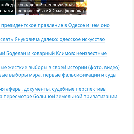
 побед
совпадений: непопулярная
торами
версия событий 2 мая (колонка)
 президентское правление в Одессе и чем оно
слать Януковича далеко: одесское искусство
ый Боделан и коварный Климов: неизвестные
мые жесткие выборы в своей истории (фото, видео)
ервые выборы мэра, первые фальсификации и суды
рия аферы, документы, судебные перспективы
 на пересмотре большой земельной приватизации