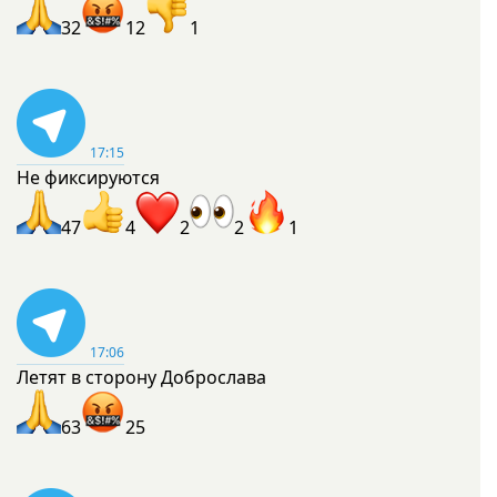
32
12
1
17:15
Не фиксируются
47
4
2
2
1
17:06
Летят в сторону Доброслава
63
25