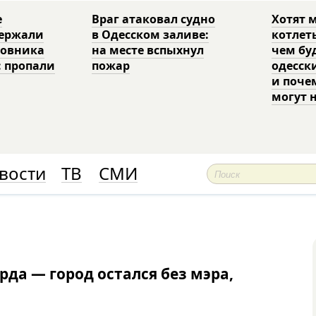
е
Враг атаковал судно
Хотят 
держали
в Одесском заливе:
котлет
ковника
на месте вспыхнул
чем бу
: пропали
пожар
одесск
и поче
могут 
вости
ТВ
СМИ
рда — город остался без мэра,