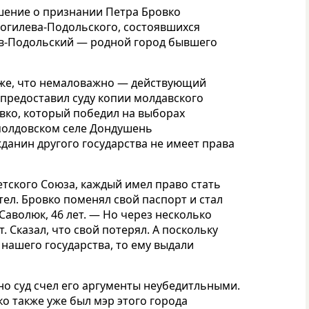
ение о признании Петра Бровко
огилева-Подольского, состоявшихся
ев-Подольский — родной город бывшего
кже, что немаловажно — действующий
предоставил суду копии молдавского
вко, который победил на выборах
 молдовском селе Дондушень
жданин другого государства не имеет права
етского Союза, каждый имел право стать
тел. Бровко поменял свой паспорт и стал
волюк, 46 лет. — Но через несколько
. Сказал, что свой потерял. А поскольку
 нашего государства, то ему выдали
 но суд счел его аргументы неубедитльными.
о также уже был мэр этого города