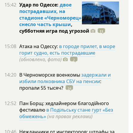
15:42
Удар по Одессе:
двое
пострадавших, на
стадионе «Черноморец»
снесло часть крыши
,
субботняя игра под
угрозой
11
15:08
Атака на Одессу:
в городе прилет, в море
горит судно, есть пострадавшие
(обновлено, фото)
2
14:20
В Черноморске военкомы
задержали и
избили полковника СБУ на пенсии
:
пропали 55
тысяч?
34
12:52
Пан Борщ: хедлайнером благодійного
фестивалю
в Подільську стане гурт «Без
обмежень»
(на правах реклами)
10:46
Нежданчики от инспекторов: штрафы за