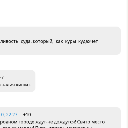
ливость суда. который, как куры кудахчет
+7
ханалия кишит.
0, 22:27
+10
в родном городе ждут-не дождутся! Свято место
ь кто-то мэром! Пусть теперь могилевцы