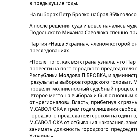
в предыдущие годы.
На выборах Петр Бровко набрал 35% голосо
А после решения суда и вовсе начались чу
Подольского Михаила Саволюка спешно при
Партия «Наша Украина», членом которой он 
преследованиях.
«После того, как вся страна узнала, что Па
провести на пост городского председателя
Республики Молдова П.БРОВКА, и администр
результаты выборов городского головы г. 
провели молниеносный судебный процесс 
второе место на выборах и был основным 
от «регионалов». Власть, прибегнув к гряз
М.САВОЛЮКА к трем годам лишения свобод
городского председателя сроком на один го
М.САВОЛЮКА от отбывания наказания, замен
занимать должность городского председател
Украины».