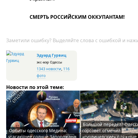
СМЕРТЬ РОССИЙСКИМ ОККУПАНТАМ!
Заметили ошибку? Выделяйте слова с ошибкой и нажи
Эдуард Гурвиц
экс-мэр Одессы
1343 новости
,
116
фото
Новости по этой теме:
Большой передел? Одесс
Орбиты одесского Медина:
горсовет отменил
угасающее солнце Запорожана,
«гурвицевские» пляжные