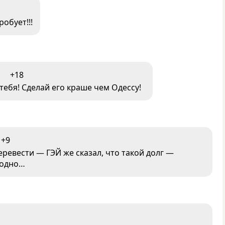
обует!!!
+18
 тебя! Сделай его краше чем Одессу!
+9
еревести — ГЭЙ же сказал, что такой долг —
аодно…