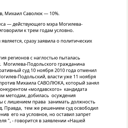
в, Михаил Саволюк — 10%.
деса — действующего мэра Могилева-
говорили к трем годам условно.
является, сразу заявила о политических
ртия регионов с наглостью пыталась
 г. Могилева-Подольского гражданина
ативный суд 10 ноября 2010 года отменил
Могилев-Подольский, власти уже 11 ноября
против Михаила САВОЛЮКА, который занял
конкурентом «молдавского» кандидата
ным методам, добилась осуждения
ы с лишением права занимать должность
д. Правда, тем же решением суд освободил
ив его на условное, но оставил запрет
я ", - говорится в заявлении «Нашей