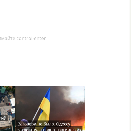
майте control-enter
кий
Заговора не было, Одессу
захлестнула волна трагических