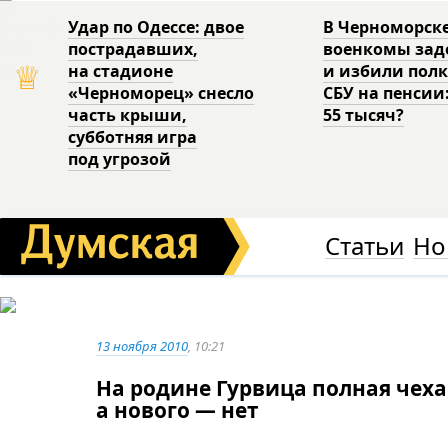
Удар по Одессе: двое
В Черноморск
пострадавших,
военкомы за
♕
на стадионе
и избили пол
«Черноморец» снесло
СБУ на пенсии
часть крыши,
55 тысяч?
субботняя игра
под угрозой
Статьи
Но
13 ноября 2010
, 10:21
На родине Гурвица полная чеха
а нового — нет