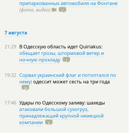
припаркованных автомобиля на Фонтане
(фото, видео)
7
7 августа
21:29
В Одесскую область идет Quiriakus:
обещает грозы, штормовой ветер и
ночную прохладу
7
19:32
Сорвал украинский флаг и потоптался по
нему
: одессит может сесть на три
года
24
17:46
Удары по Одесскому заливу: шахеды
атаковали большой сухогруз,
принадлежащий крупной немецкой
компании
6