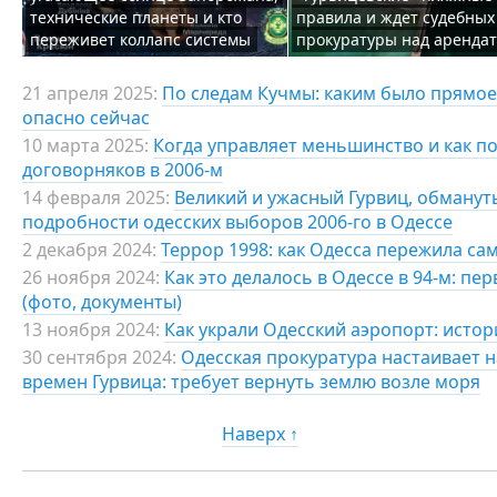
технические планеты и кто
правила и ждет судебных
переживет коллапс системы
прокуратуры над аренда
21 апреля 2025:
По следам Кучмы: каким было прямое
опасно сейчас
10 марта 2025:
Когда управляет меньшинство и как по
договорняков в 2006-м
14 февраля 2025:
Великий и ужасный Гурвиц, обманут
подробности одесских выборов 2006-го в Одессе
2 декабря 2024:
Террор 1998: как Одесса пережила са
26 ноября 2024:
Как это делалось в Одессе в 94-м: п
(фото, документы)
13 ноября 2024:
Как украли Одесский аэропорт: исто
30 сентября 2024:
Одесская прокуратура настаивает
времен Гурвица: требует вернуть землю возле моря
Наверх ↑