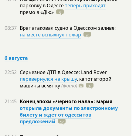
парковку в Одессе
теперь приходят
прямо в
«Дію»
5
08:37
Враг атаковал судно в Одесском заливе:
на месте вспыхнул пожар
20
6 августа
22:52
Серьезное ДТП в Одессе: Land Rover
перевернулся на крышу
, капот второй
машины всмятку
(фото)
37
21:45
Конец эпохи «черного нала»: мэрия
открыла документы по электронному
билету и ждет от одесситов
предложений
17