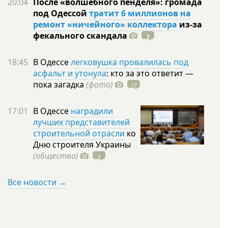
20:04
После «волшебного пенделя»: громада
под Одессой
тратит 6 миллионов на
ремонт «ничейного» коллектора
из-за
фекального скандала
3
18:45
В Одессе
легковушка провалилась под
асфальт и утонула
: кто за это ответит —
пока загадка
(фото)
17
17:01
В Одессе
наградили
лучших представителей
строительной отрасли
ко
Дню строителя Украины
(общество)
3
Все новости →