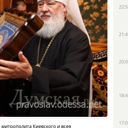
22:5
21:4
20:0
18:4
17:0
митрополита Киевского и всея