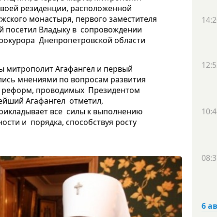
своей резиденции, расположенной
ужского монастыря, первого заместителя
14:2
ый посетил Владыку в сопровождении
прокурора Днепропетровской области
12:5
ды митрополит Агафангел и первый
лись мнениями по вопросам развития
е реформ, проводимых Президентом
ейший Агафангел отметил,
прикладывает все силы к выполнению
10:4
ости и порядка, способствуя росту
08:3
6 а