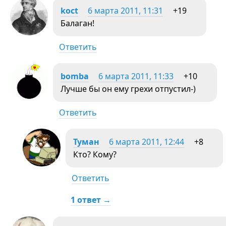
koct
6 марта 2011, 11:31
+19
Балаган!
Ответить
bomba
6 марта 2011, 11:33
+10
Лучше бы он ему грехи отпустил-)
Ответить
Туман
6 марта 2011, 12:44
+8
Кто? Кому?
Ответить
1 ответ →