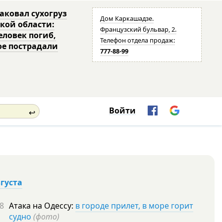
таковал сухогруз
Дом Каркашадзе.
ской области:
Французский бульвар, 2.
еловек погиб,
Телефон отдела продаж:
ое пострадали
777-88-99
Войти
↩
вгуста
8
Атака на Одессу:
в городе прилет, в море горит
судно
(фото)