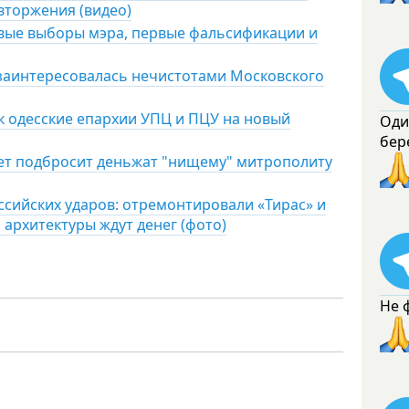
вторжения (видео)
ервые выборы мэра, первые фальсификации и
 заинтересовалась нечистотами Московского
к одесские епархии УПЦ и ПЦУ на новый
Оди
бер
ет подбросит деньжат "нищему" митрополиту
ссийских ударов: отремонтировали «Тирас» и
 архитектуры ждут денег (фото)
Не 