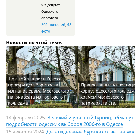
экс-депутат
Одесского
облсовета
265 новостей
,
48
фото
Новости по этой теме:
Не с той зашли: в Одессе
прокуратура борется за
Православные инвестици
изгнание храма Московского
корпус одесского колледж
патриархата из торгового
храмом Московского
колледжа
патриархата стал
14 февраля 2025:
Великий и ужасный Гурвиц, обманут
подробности одесских выборов 2006-го в Одессе
15 декабря 2024:
Десятидневная буря как ответ на мо