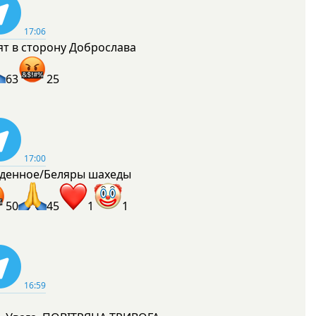
17:06
ят в сторону Доброслава
63
25
17:00
денное/Беляры шахеды
50
45
1
1
16:59