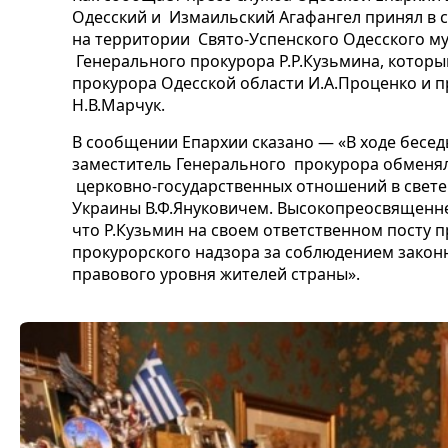
Одесский и Измаильский Агафангел принял в 
на территории Свято-Успенского Одесского м
Генерального прокурора Р.Р.Кузьмина, котор
прокурора Одесской области И.А.Проценко и 
Н.В.Марчук.
В сообщении Епархии сказано — «В ходе бесе
заместитель Генерального прокурора обменя
церковно-государственных отношений в свет
Украины В.Ф.Януковичем. Высокопреосвященн
что Р.Кузьмин на своем ответственном посту 
прокурорского надзора за соблюдением законн
правового уровня жителей страны».