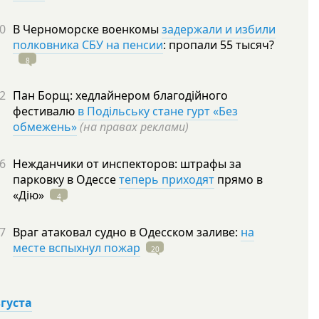
0
В Черноморске военкомы
задержали и избили
полковника СБУ на пенсии
: пропали 55
тысяч?
8
2
Пан Борщ: хедлайнером благодійного
фестивалю
в Подільську стане гурт «Без
обмежень»
(на правах реклами)
6
Нежданчики от инспекторов: штрафы за
парковку в Одессе
теперь приходят
прямо в
«Дію»
4
7
Враг атаковал судно в Одесском заливе:
на
месте вспыхнул пожар
20
вгуста