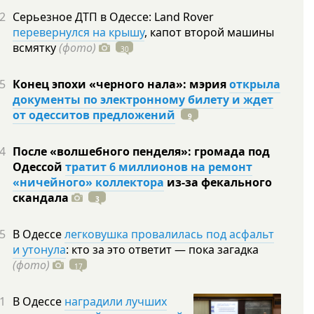
2
Серьезное ДТП в Одессе: Land Rover
перевернулся на крышу
, капот второй машины
всмятку
(фото)
30
5
Конец эпохи «черного нала»: мэрия
открыла
документы по электронному билету и ждет
от одесситов предложений
9
4
После «волшебного пенделя»: громада под
Одессой
тратит 6 миллионов на ремонт
«ничейного» коллектора
из-за фекального
скандала
3
5
В Одессе
легковушка провалилась под асфальт
и утонула
: кто за это ответит — пока загадка
(фото)
17
1
В Одессе
наградили лучших