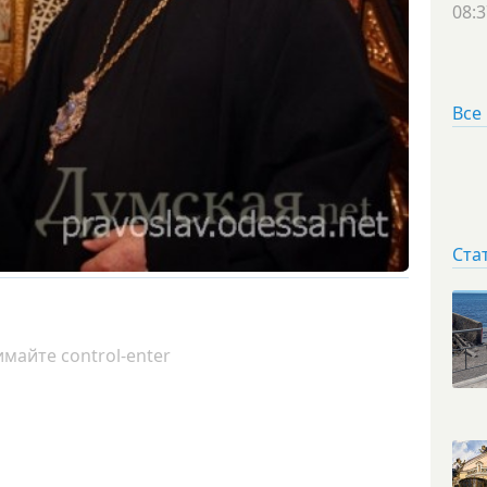
08:3
Все
Ста
майте control-enter