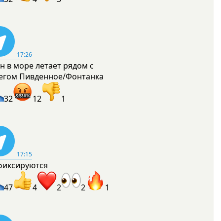
17:26
н в море летает рядом с
егом Пивденное/Фонтанка
32
12
1
17:15
фиксируются
47
4
2
2
1