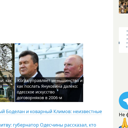
и: как
Когда управляет меньшинство и
а
как послать Януковича далеко:
одесское искусство
договорняков в 2006-м
ый Боделан и коварный Климов: неизвестные
Не 
литву: губернатор Одесчины рассказал, кто