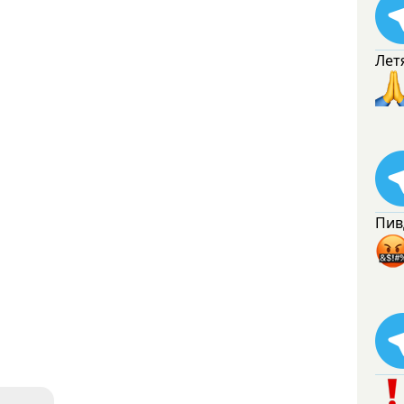
Лет
Пив