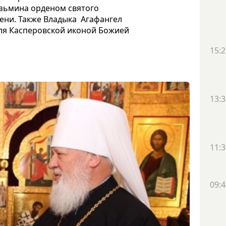
зьмина орденом святого
ени. Также Владыка Агафангел
еля Касперовской иконой Божией
15:2
13:3
11:3
09:4