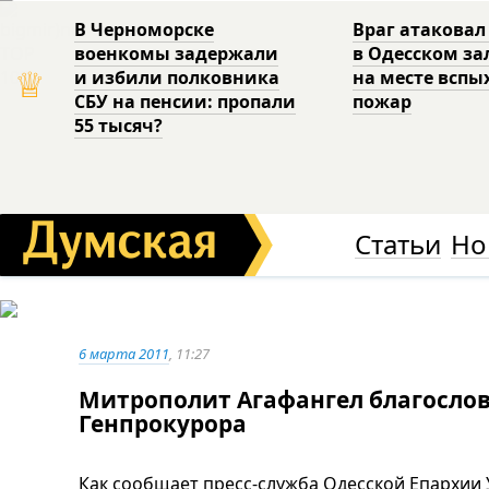
В Черноморске
Враг атаковал
военкомы задержали
в Одесском за
♕
и избили полковника
на месте вспы
СБУ на пенсии: пропали
пожар
55 тысяч?
Статьи
Но
6 марта 2011
, 11:27
Митрополит Агафангел благосло
Генпрокурора
Как сообщает пресс-служба Одесской Епархии 