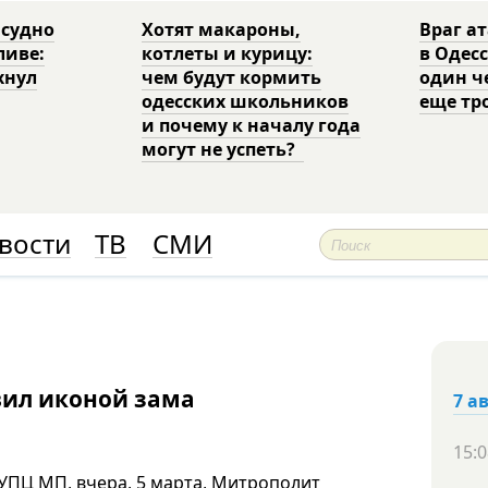
 судно
Хотят макароны,
Враг а
ливе:
котлеты и курицу:
в Одес
хнул
чем будут кормить
один ч
одесских школьников
еще тр
и почему к началу года
могут не успеть?
вости
ТВ
СМИ
вил иконой зама
7 а
15:0
УПЦ МП, вчера, 5 марта, Митрополит