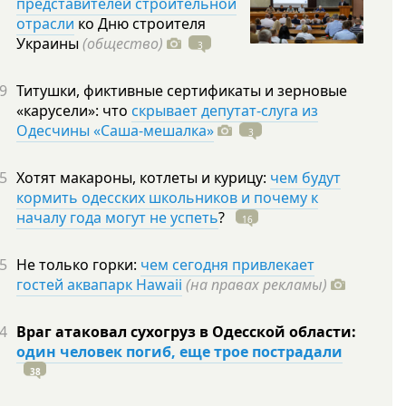
представителей строительной
отрасли
ко Дню строителя
Украины
(общество)
3
9
Титушки, фиктивные сертификаты и зерновые
«карусели»: что
скрывает депутат-слуга из
Одесчины «Саша-мешалка»
3
5
Хотят макароны, котлеты и курицу:
чем будут
кормить одесских школьников и почему к
началу года могут не успеть
?
16
5
Не только горки:
чем сегодня привлекает
гостей аквапарк Hawaii
(на правах рекламы)
4
Враг атаковал сухогруз в Одесской области:
один человек погиб, еще трое пострадали
38