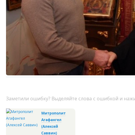
Заметили ошибку? Выделяйте слова с ошибкой и нажи
Митрополит
Агафангел
(Алексей
Саввин)