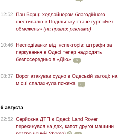
12:52
Пан Борщ: хедлайнером благодійного
фестивалю в Подільську стане гурт «Без
обмежень»
(на правах реклами)
10:46
Несподіванки від інспекторів: штрафи за
паркування в Одесі тепер надходять
безпосередньо в «Дію»
5
08:37
Ворог атакував судно в Одеській затоці: на
місці спалахнула пожежа
20
6 августа
22:52
Серйозна ДТП в Одесі: Land Rover
перекинувся на дах, капот другої машини
розтрощений
(фото)