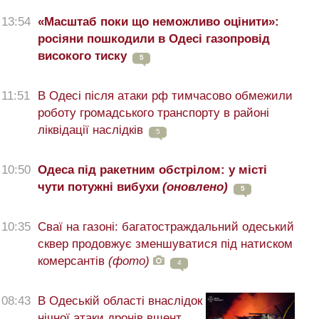
13:54
«Масштаб поки що неможливо оцінити»:
росіяни пошкодили в Одесі газопровід
високого тиску
5
11:51
В Одесі після атаки рф тимчасово обмежили
роботу громадського транспорту в районі
ліквідації наслідків
5
10:50
Одеса під ракетним обстрілом: у місті
чути потужні вибухи
(оновлено)
5
10:35
Сваї на газоні: багатостраждальний одеський
сквер продовжує зменшуватися під натиском
комерсантів
(фото)
4
08:43
В Одеській області внаслідок
нічної атаки дронів вщент