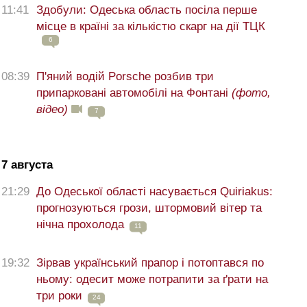
11:41
Здобули: Одеська область посіла перше
місце в країні за кількістю скарг на дії ТЦК
6
08:39
П'яний водій Porsche розбив три
припарковані автомобілі на Фонтані
(фото,
відео)
7
7 августа
21:29
До Одеської області насувається Quiriakus:
прогнозуються грози, штормовий вітер та
нічна прохолода
11
19:32
Зірвав український прапор і потоптався по
ньому: одесит може потрапити за ґрати на
три роки
24