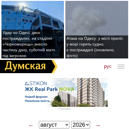
Удар по Одесі: двоє
постраждалих, на стадіоні
Атака на Одесу: у місті приліт,
«Чорноморець» знесло
у морі горить судно,
частину даху, суботній матч
є постраждалі (оновлено,
під загрозою
фото)
рус
Реклама
←
→