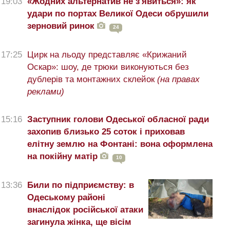
19:03
«Жодних альтернатив не з'явиться»: як
удари по портах Великої Одеси обрушили
зерновий ринок
24
17:25
Цирк на льоду представляє «Крижаний
Оскар»: шоу, де трюки виконуються без
дублерів та монтажних склейок
(на правах
реклами)
15:16
Заступник голови Одеської обласної ради
захопив близько 25 соток і приховав
елітну землю на Фонтані: вона оформлена
на покійну матір
10
13:36
Били по підприємству: в
Одеському районі
внаслідок російської атаки
загинула жінка, ще вісім