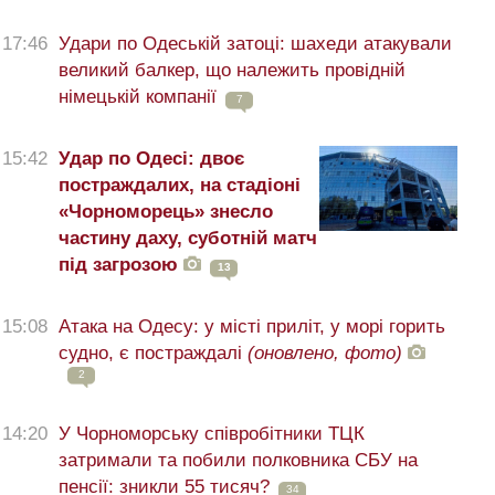
17:46
Удари по Одеській затоці: шахеди атакували
великий балкер, що належить провідній
німецькій компанії
7
15:42
Удар по Одесі: двоє
постраждалих, на стадіоні
«Чорноморець» знесло
частину даху, суботній матч
під загрозою
13
15:08
Атака на Одесу: у місті приліт, у морі горить
судно, є постраждалі
(оновлено, фото)
2
14:20
У Чорноморську співробітники ТЦК
затримали та побили полковника СБУ на
пенсії: зникли 55 тисяч?
34