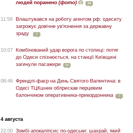
людей поранено
(фото)
44
11:59
Влаштувався на роботу агентом рф: одеситу
загрожує довічне ув'язнення за державну
зраду
7
10:07
Комбінований удар ворога по столиці: потяг
до Одеси спізнюється, на станції Київщині
загинули пасажири
56
08:46
Френдлі-фаєр на День Святого Валентина: в
Одесі ТЦКшник обприскав перцевим
балончиком оперативника-прикордонника
7
4 августа
22:00
Зомбі-апокаліпсис по-одеськи: шахрай, який