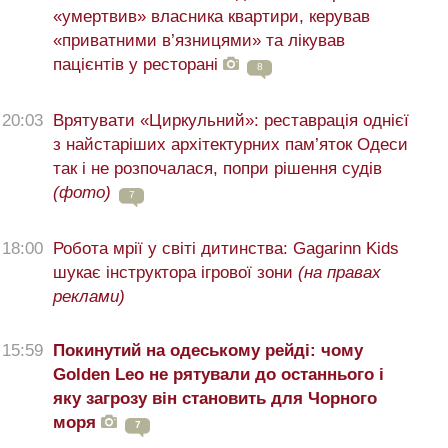
«умертвив» власника квартири, керував
«приватними в’язницями» та лікував
пацієнтів у ресторані
8
20:03
Врятувати «Циркульний»: реставрація однієї
з найстаріших архітектурних пам’яток Одеси
так і не розпочалася, попри рішення судів
(фото)
7
18:00
Робота мрії у світі дитинства: Gagarinn Kids
шукає інструктора ігрової зони
(на правах
реклами)
15:59
Покинутий на одеському рейді: чому
Golden Leo не рятували до останнього і
яку загрозу він становить для Чорного
моря
7