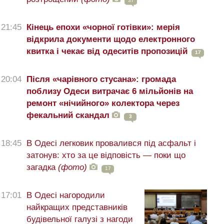
37
21:45
Кінець епохи «чорної готівки»: мерія
відкрила документи щодо електронного
квитка і чекає від одеситів пропозицій
17
20:04
Після «чарівного стусана»: громада
поблизу Одеси витрачає 6 мільйонів на
ремонт «нічийного» колектора через
фекальний скандал
3
18:45
В Одесі легковик провалився під асфальт і
затонув: хто за це відповість — поки що
загадка
(фото)
17
17:01
В Одесі нагородили
найкращих представників
будівельної галузі з нагоди