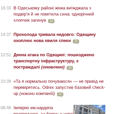
16:33
В Одеському районі жінка виїжджала з
подвір’я й не помітила сина: однорічний
хлопчик загинув
10
14:37
Прохолода тривала недовго: Одещину
охоплює нова хвиля спеки
4
12:51
Денна атака по Одещині: пошкоджено
транспортну інфраструктуру, є
постраждалі
(оновлено)
12
10:39
«Та я нормально почуваюся» — не привід не
перевірятись. Odrex запустив базовий check-
up
(новини компаній)
12
08:48
Імперію екснардепа
розпродають за борги: у черзі