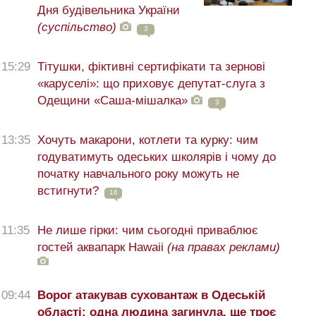
Дня будівельника України
(суспільство)
3
15:29
Тітушки, фіктивні сертифікати та зернові
«каруселі»: що приховує депутат-слуга з
Одещини «Саша-мішалка»
3
13:35
Хочуть макарони, котлети та курку: чим
годуватимуть одеських школярів і чому до
початку навчального року можуть не
встигнути?
16
11:35
Не лише гірки: чим сьогодні приваблює
гостей аквапарк Hawaii
(на правах реклами)
09:44
Ворог атакував суховантаж в Одеській
області: одна людина загинула, ще троє