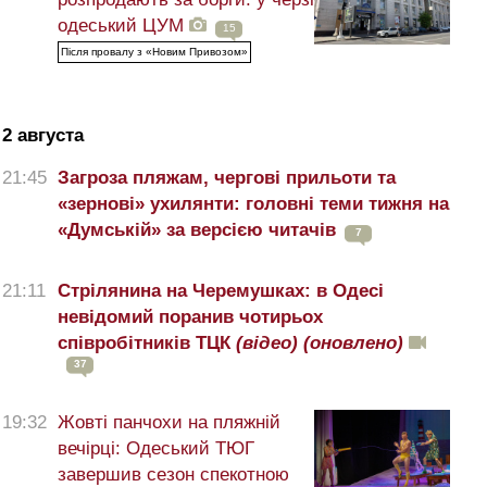
одеський ЦУМ
15
Після провалу з «Новим Привозом»
2 августа
21:45
Загроза пляжам, чергові прильоти та
«зернові» ухилянти: головні теми тижня на
«Думській» за версією читачів
7
21:11
Стрілянина на Черемушках: в Одесі
невідомий поранив чотирьох
співробітників ТЦК
(відео)
(оновлено)
37
19:32
Жовті панчохи на пляжній
вечірці: Одеський ТЮГ
завершив сезон спекотною