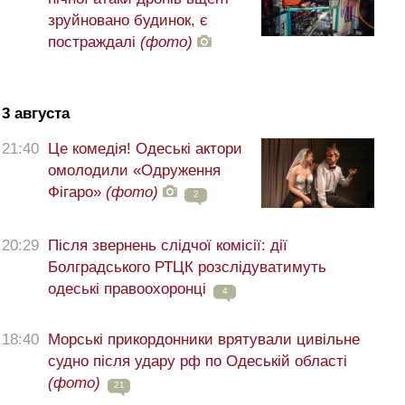
зруйновано будинок, є
постраждалі
(фото)
3 августа
21:40
Це комедія! Одеські актори
омолодили «Одруження
Фігаро»
(фото)
2
20:29
Після звернень слідчої комісії: дії
Болградського РТЦК розслідуватимуть
одеські правоохоронці
4
18:40
Морські прикордонники врятували цивільне
судно після удару рф по Одеській області
(фото)
21