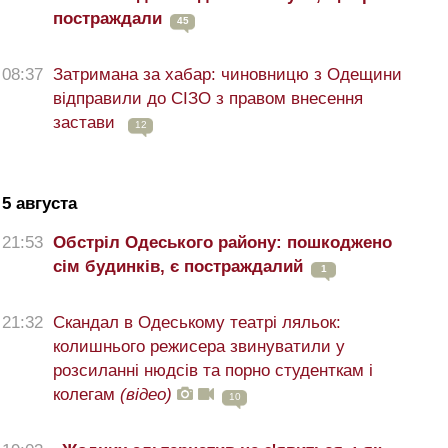
постраждали
45
08:37
Затримана за хабар: чиновницю з Одещини
відправили до СІЗО з правом внесення
застави
12
5 августа
21:53
Обстріл Одеського району: пошкоджено
сім будинків, є постраждалий
1
21:32
Скандал в Одеському театрі ляльок:
колишнього режисера звинуватили у
розсиланні нюдсів та порно студенткам і
колегам
(відео)
10