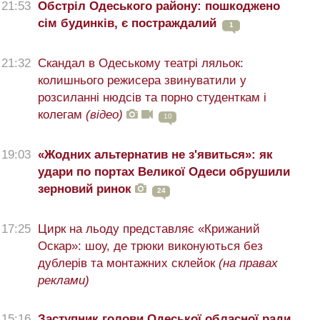
21:53
Обстріл Одеського району: пошкоджено
сім будинків, є постраждалий
1
21:32
Скандал в Одеському театрі ляльок:
колишнього режисера звинуватили у
розсиланні нюдсів та порно студенткам і
колегам
(відео)
10
19:03
«Жодних альтернатив не з'явиться»: як
удари по портах Великої Одеси обрушили
зерновий ринок
24
17:25
Цирк на льоду представляє «Крижаний
Оскар»: шоу, де трюки виконуються без
дублерів та монтажних склейок
(на правах
реклами)
15:16
Заступник голови Одеської обласної ради