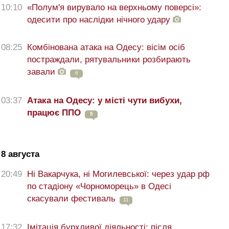
10:10
«Полум'я вирувало на верхньому поверсі»:
одесити про наслідки нічного удару
08:25
Комбінована атака на Одесу: вісім осіб
постраждали, рятувальники розбирають
завали
6
03:37
Атака на Одесу: у місті чути вибухи,
працює ППО
5
8 августа
20:49
Ні Вакарчука, ні Могилевської: через удар рф
по стадіону «Чорноморець» в Одесі
скасували фестиваль
11
17:32
Імітація бурхливої діяльності: після