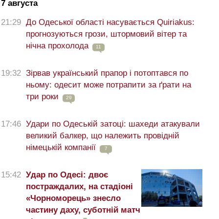
7 августа
21:29
До Одеської області насувається Quiriakus:
прогнозуються грози, штормовий вітер та
нічна прохолода
11
19:32
Зірвав український прапор і потоптався по
ньому: одесит може потрапити за ґрати на
три роки
29
17:46
Удари по Одеській затоці: шахеди атакували
великий балкер, що належить провідній
німецькій компанії
7
15:42
Удар по Одесі: двоє
постраждалих, на стадіоні
«Чорноморець» знесло
частину даху, суботній матч