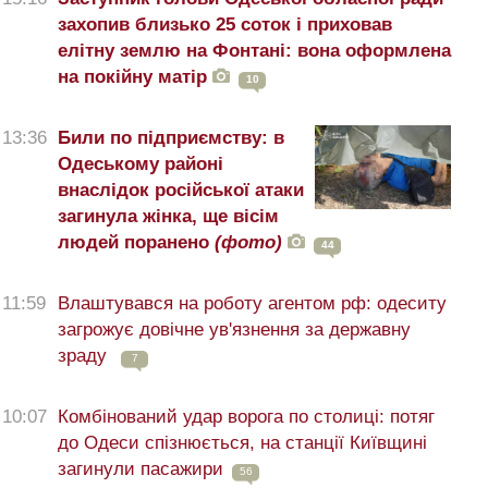
захопив близько 25 соток і приховав
елітну землю на Фонтані: вона оформлена
на покійну матір
10
13:36
Били по підприємству: в
Одеському районі
внаслідок російської атаки
загинула жінка, ще вісім
людей поранено
(фото)
44
11:59
Влаштувався на роботу агентом рф: одеситу
загрожує довічне ув'язнення за державну
зраду
7
10:07
Комбінований удар ворога по столиці: потяг
до Одеси спізнюється, на станції Київщині
загинули пасажири
56