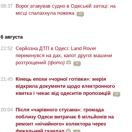
08:37
Ворог атакував судно в Одеській затоці: на
місці спалахнула пожежа
20
6 августа
22:52
Серйозна ДТП в Одесі: Land Rover
перекинувся на дах, капот другої машини
розтрощений
(фото)
38
21:45
Кінець епохи «чорної готівки»: мерія
відкрила документи щодо електронного
квитка і чекає від одеситів пропозицій
17
20:04
Після «чарівного стусана»: громада
поблизу Одеси витрачає 6 мільйонів на
ремонт «нічийного» колектора через
фекальний скандал
3