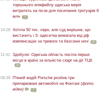
торішнього епікфейлу одеська мерія
витратить на пісок для посипання тротуарів 8
млн
7
14:28
Хотіла 50 тис. євро, але суд вирішив, що
вистачить і 5: одеситка вимагала від рф
компенсацію за тривоги та безсонні ночі
28
11:41
Здобули: Одеська область посіла перше
місце в країні за кількістю скарг на дії ТЦК
12
08:39
П'яний водій Porsche розбив три
припарковані автомобілі на Фонтані
(фото,
відео)
7