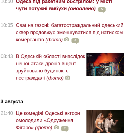
10:50
Одеса під ракетним обстрілом: у місті
чути потужні вибухи
(оновлено)
5
10:35
Сваї на газоні: багатостраждальний одеський
сквер продовжує зменшуватися під натиском
комерсантів
(фото)
4
08:43
В Одеській області внаслідок
нічної атаки дронів вщент
зруйновано будинок, є
постраждалі
(фото)
3 августа
21:40
Це комедія! Одеські актори
омолодили «Одруження
Фігаро»
(фото)
2