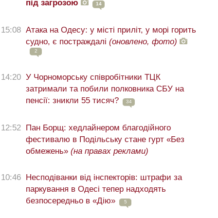
під загрозою
14
15:08
Атака на Одесу: у місті приліт, у морі горить
судно, є постраждалі
(оновлено, фото)
2
14:20
У Чорноморську співробітники ТЦК
затримали та побили полковника СБУ на
пенсії: зникли 55 тисяч?
34
12:52
Пан Борщ: хедлайнером благодійного
фестивалю в Подільську стане гурт «Без
обмежень»
(на правах реклами)
10:46
Несподіванки від інспекторів: штрафи за
паркування в Одесі тепер надходять
безпосередньо в «Дію»
5