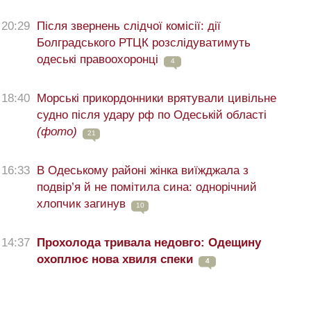
20:29
Після звернень слідчої комісії: дії
Болградського РТЦК розслідуватимуть
одеські правоохоронці
4
18:40
Морські прикордонники врятували цивільне
судно після удару рф по Одеській області
(фото)
21
16:33
В Одеському районі жінка виїжджала з
подвір’я й не помітила сина: однорічний
хлопчик загинув
10
14:37
Прохолода тривала недовго: Одещину
охоплює нова хвиля спеки
4