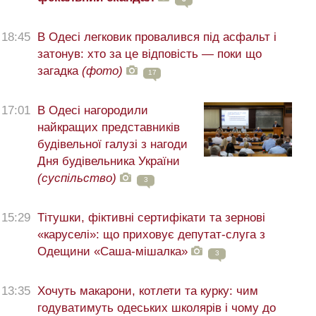
18:45
В Одесі легковик провалився під асфальт і
затонув: хто за це відповість — поки що
загадка
(фото)
17
17:01
В Одесі нагородили
найкращих представників
будівельної галузі з нагоди
Дня будівельника України
(суспільство)
3
15:29
Тітушки, фіктивні сертифікати та зернові
«каруселі»: що приховує депутат-слуга з
Одещини «Саша-мішалка»
3
13:35
Хочуть макарони, котлети та курку: чим
годуватимуть одеських школярів і чому до