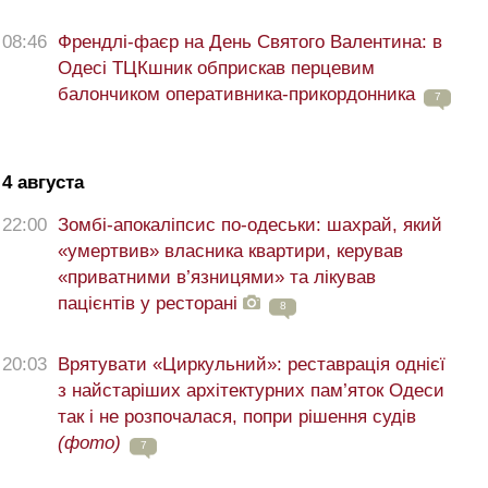
08:46
Френдлі-фаєр на День Святого Валентина: в
Одесі ТЦКшник обприскав перцевим
балончиком оперативника-прикордонника
7
4 августа
22:00
Зомбі-апокаліпсис по-одеськи: шахрай, який
«умертвив» власника квартири, керував
«приватними в’язницями» та лікував
пацієнтів у ресторані
8
20:03
Врятувати «Циркульний»: реставрація однієї
з найстаріших архітектурних пам’яток Одеси
так і не розпочалася, попри рішення судів
(фото)
7