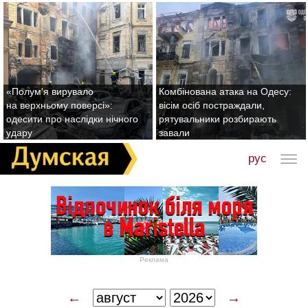
«Полум'я вирувало
Комбінована атака на Одесу:
на верхньому поверсі»:
вісім осіб постраждали,
одесити про наслідки нічного
рятувальники розбирають
удару
завали
рус
Реклама
←
→