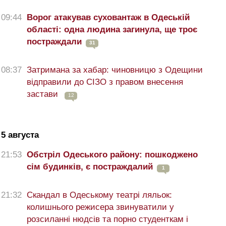
09:44
Ворог атакував суховантаж в Одеській
області: одна людина загинула, ще троє
постраждали
31
08:37
Затримана за хабар: чиновницю з Одещини
відправили до СІЗО з правом внесення
застави
12
5 августа
21:53
Обстріл Одеського району: пошкоджено
сім будинків, є постраждалий
1
21:32
Скандал в Одеському театрі ляльок:
колишнього режисера звинуватили у
розсиланні нюдсів та порно студенткам і