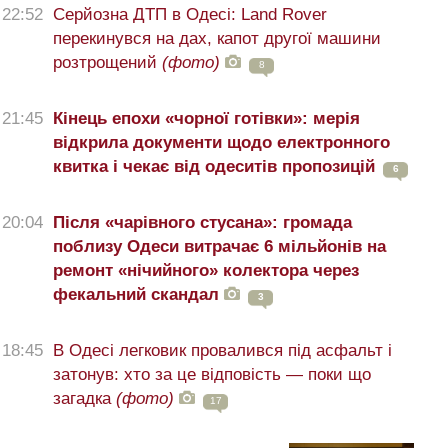
22:52
Серйозна ДТП в Одесі: Land Rover
перекинувся на дах, капот другої машини
розтрощений
(фото)
8
21:45
Кінець епохи «чорної готівки»: мерія
відкрила документи щодо електронного
квитка і чекає від одеситів пропозицій
6
20:04
Після «чарівного стусана»: громада
поблизу Одеси витрачає 6 мільйонів на
ремонт «нічийного» колектора через
фекальний скандал
3
18:45
В Одесі легковик провалився під асфальт і
затонув: хто за це відповість — поки що
загадка
(фото)
17