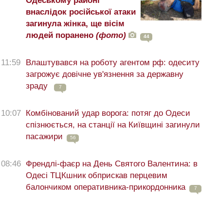
Одеському районі
внаслідок російської атаки
загинула жінка, ще вісім
людей поранено
(фото)
44
11:59
Влаштувався на роботу агентом рф: одеситу
загрожує довічне ув'язнення за державну
зраду
7
10:07
Комбінований удар ворога: потяг до Одеси
спізнюється, на станції на Київщині загинули
пасажири
56
08:46
Френдлі-фаєр на День Святого Валентина: в
Одесі ТЦКшник обприскав перцевим
балончиком оперативника-прикордонника
7