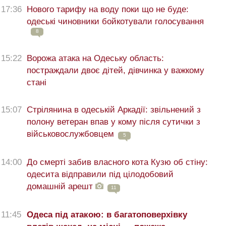
17:36
Нового тарифу на воду поки що не буде:
одеські чиновники бойкотували голосування
8
15:22
Ворожа атака на Одеську область:
постраждали двоє дітей, дівчинка у важкому
стані
15:07
Стрілянина в одеській Аркадії: звільнений з
полону ветеран впав у кому після сутички з
військовослужбовцем
5
14:00
До смерті забив власного кота Кузю об стіну:
одесита відправили під цілодобовий
домашній арешт
11
11:45
Одеса під атакою: в багатоповерхівку