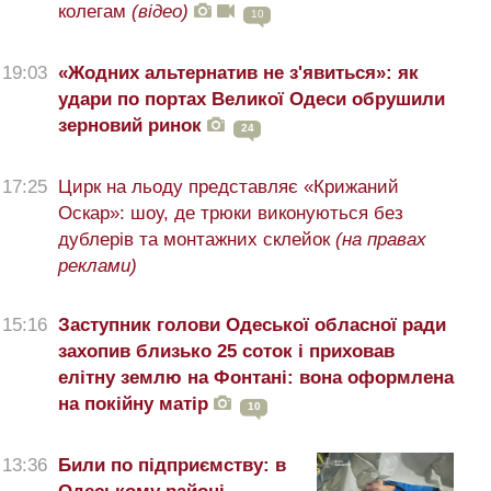
колегам
(відео)
10
19:03
«Жодних альтернатив не з'явиться»: як
удари по портах Великої Одеси обрушили
зерновий ринок
24
17:25
Цирк на льоду представляє «Крижаний
Оскар»: шоу, де трюки виконуються без
дублерів та монтажних склейок
(на правах
реклами)
15:16
Заступник голови Одеської обласної ради
захопив близько 25 соток і приховав
елітну землю на Фонтані: вона оформлена
на покійну матір
10
13:36
Били по підприємству: в