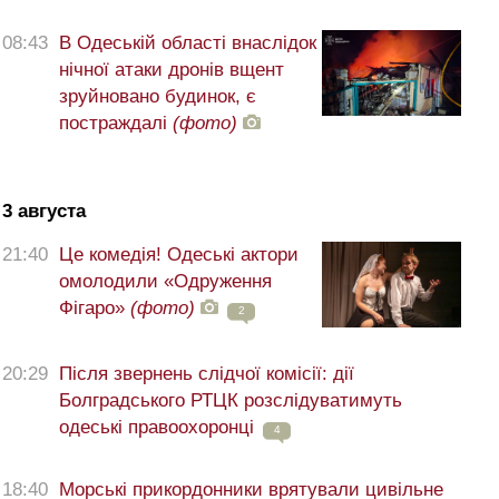
08:43
В Одеській області внаслідок
нічної атаки дронів вщент
зруйновано будинок, є
постраждалі
(фото)
3 августа
21:40
Це комедія! Одеські актори
омолодили «Одруження
Фігаро»
(фото)
2
20:29
Після звернень слідчої комісії: дії
Болградського РТЦК розслідуватимуть
одеські правоохоронці
4
18:40
Морські прикордонники врятували цивільне