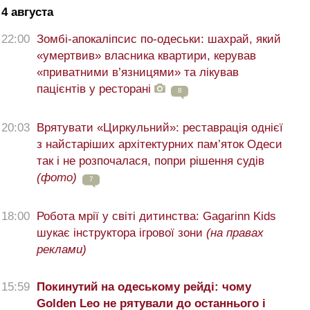
4 августа
22:00
Зомбі-апокаліпсис по-одеськи: шахрай, який
«умертвив» власника квартири, керував
«приватними в’язницями» та лікував
пацієнтів у ресторані
8
20:03
Врятувати «Циркульний»: реставрація однієї
з найстаріших архітектурних пам’яток Одеси
так і не розпочалася, попри рішення судів
(фото)
7
18:00
Робота мрії у світі дитинства: Gagarinn Kids
шукає інструктора ігрової зони
(на правах
реклами)
15:59
Покинутий на одеському рейді: чому
Golden Leo не рятували до останнього і