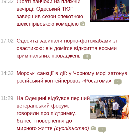
19:32
Жовті панчохи на пляжній
вечірці: Одеський ТЮГ
завершив сезон спекотною
шекспірівською комедією
17:02
Одесита засипали порно-фотожабами зі
свастикою: він домігся відкриття восьми
кримінальних проваджень
8
14:32
Морські санкції в дії: у Чорному морі затонув
російський контейнеровоз «Росатома»
4
11:29
На Одещині відбувся перший
ветеранський форум:
говорили про підтримку,
бізнес і повернення до
мирного життя
(суспільство)
1