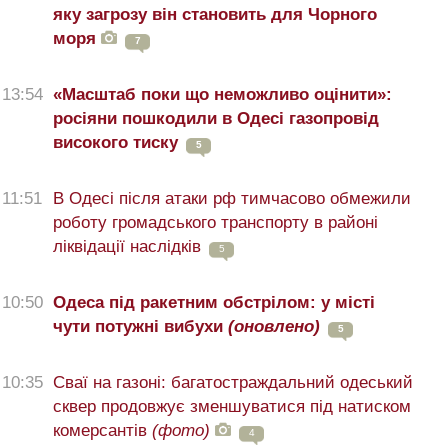
яку загрозу він становить для Чорного
моря
7
13:54
«Масштаб поки що неможливо оцінити»:
росіяни пошкодили в Одесі газопровід
високого тиску
5
11:51
В Одесі після атаки рф тимчасово обмежили
роботу громадського транспорту в районі
ліквідації наслідків
5
10:50
Одеса під ракетним обстрілом: у місті
чути потужні вибухи
(оновлено)
5
10:35
Сваї на газоні: багатостраждальний одеський
сквер продовжує зменшуватися під натиском
комерсантів
(фото)
4