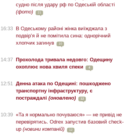
судно після удару рф по Одеській області
(фото)
21
16:33
В Одеському районі жінка виїжджала з
подвір’я й не помітила сина: однорічний
хлопчик загинув
10
14:37
Прохолода тривала недовго: Одещину
охоплює нова хвиля спеки
4
12:51
Денна атака по Одещині: пошкоджено
транспортну інфраструктуру, є
постраждалі
(оновлено)
12
10:39
«Та я нормально почуваюся» — не привід не
перевірятись. Odrex запустив базовий check-
up
(новини компаній)
12