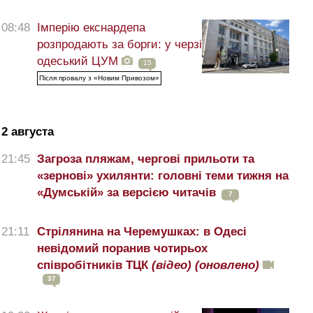
08:48
Імперію екснардепа
розпродають за борги: у черзі
одеський ЦУМ
15
Після провалу з «Новим Привозом»
2 августа
21:45
Загроза пляжам, чергові прильоти та
«зернові» ухилянти: головні теми тижня на
«Думській» за версією читачів
7
21:11
Стрілянина на Черемушках: в Одесі
невідомий поранив чотирьох
співробітників ТЦК
(відео)
(оновлено)
37