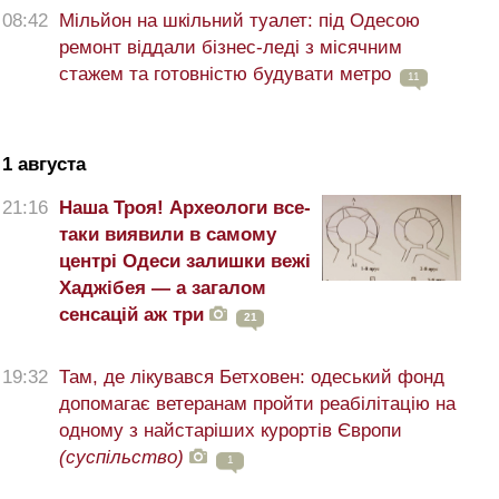
08:42
Мільйон на шкільний туалет: під Одесою
ремонт віддали бізнес-леді з місячним
стажем та готовністю будувати метро
11
1 августа
21:16
Наша Троя! Археологи все-
таки виявили в самому
центрі Одеси залишки вежі
Хаджібея — а загалом
сенсацій аж три
21
19:32
Там, де лікувався Бетховен: одеський фонд
допомагає ветеранам пройти реабілітацію на
одному з найстаріших курортів Європи
(суспільство)
1