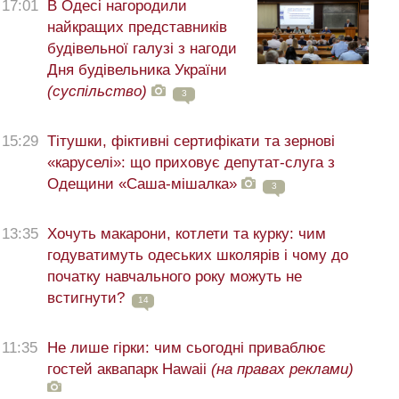
17:01
В Одесі нагородили
найкращих представників
будівельної галузі з нагоди
Дня будівельника України
(суспільство)
3
15:29
Тітушки, фіктивні сертифікати та зернові
«каруселі»: що приховує депутат-слуга з
Одещини «Саша-мішалка»
3
13:35
Хочуть макарони, котлети та курку: чим
годуватимуть одеських школярів і чому до
початку навчального року можуть не
встигнути?
14
11:35
Не лише гірки: чим сьогодні приваблює
гостей аквапарк Hawaii
(на правах реклами)