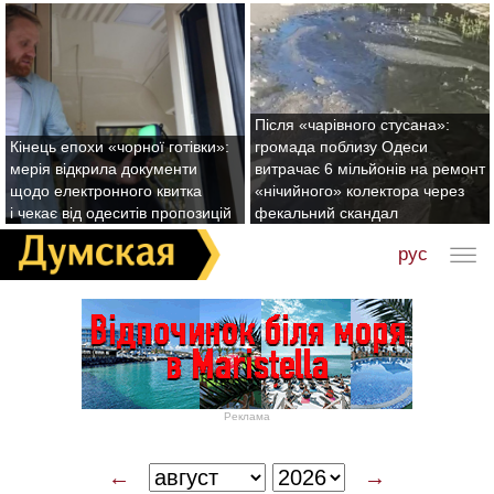
Після «чарівного стусана»:
Кінець епохи «чорної готівки»:
громада поблизу Одеси
мерія відкрила документи
витрачає 6 мільйонів на ремонт
щодо електронного квитка
«нічийного» колектора через
і чекає від одеситів пропозицій
фекальний скандал
рус
Реклама
←
→