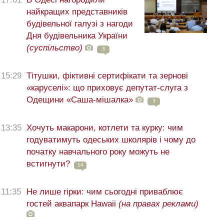
найкращих представників
будівельної галузі з нагоди
Дня будівельника України
(суспільство)
3
15:29
Тітушки, фіктивні сертифікати та зернові
«каруселі»: що приховує депутат-слуга з
Одещини «Саша-мішалка»
3
13:35
Хочуть макарони, котлети та курку: чим
годуватимуть одеських школярів і чому до
початку навчального року можуть не
встигнути?
14
11:35
Не лише гірки: чим сьогодні приваблює
гостей аквапарк Hawaii
(на правах реклами)