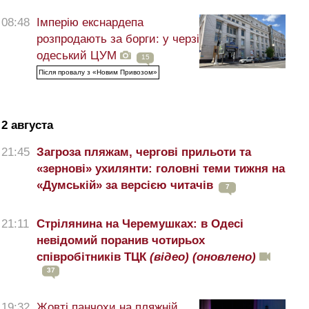
08:48
Імперію екснардепа
розпродають за борги: у черзі
одеський ЦУМ
15
Після провалу з «Новим Привозом»
2 августа
21:45
Загроза пляжам, чергові прильоти та
«зернові» ухилянти: головні теми тижня на
«Думській» за версією читачів
7
21:11
Стрілянина на Черемушках: в Одесі
невідомий поранив чотирьох
співробітників ТЦК
(відео)
(оновлено)
37
19:32
Жовті панчохи на пляжній