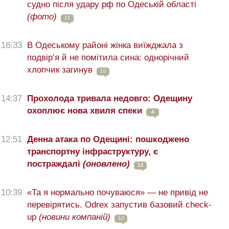
судно після удару рф по Одеській області
(фото)
21
16:33
В Одеському районі жінка виїжджала з
подвір’я й не помітила сина: однорічний
хлопчик загинув
10
14:37
Прохолода тривала недовго: Одещину
охоплює нова хвиля спеки
4
12:51
Денна атака по Одещині: пошкоджено
транспортну інфраструктуру, є
постраждалі
(оновлено)
12
10:39
«Та я нормально почуваюся» — не привід не
перевірятись. Odrex запустив базовий check-
up
(новини компаній)
12