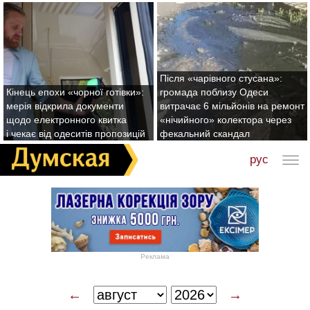
Після «чарівного стусана»:
Кінець епохи «чорної готівки»:
громада поблизу Одеси
мерія відкрила документи
витрачає 6 мільйонів на ремонт
щодо електронного квитка
«нічийного» колектора через
і чекає від одеситів пропозицій
фекальний скандал
рус
Реклама
←
→