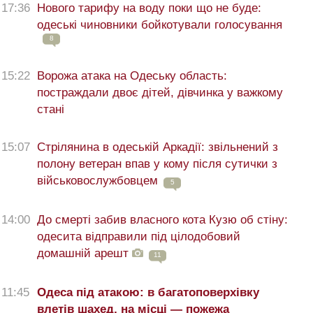
17:36
Нового тарифу на воду поки що не буде:
одеські чиновники бойкотували голосування
8
15:22
Ворожа атака на Одеську область:
постраждали двоє дітей, дівчинка у важкому
стані
15:07
Стрілянина в одеській Аркадії: звільнений з
полону ветеран впав у кому після сутички з
військовослужбовцем
5
14:00
До смерті забив власного кота Кузю об стіну:
одесита відправили під цілодобовий
домашній арешт
11
11:45
Одеса під атакою: в багатоповерхівку
влетів шахед, на місці — пожежа