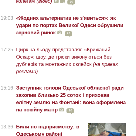
колегам
(відео)
10
19:03
«Жодних альтернатив не з'явиться»: як
удари по портах Великої Одеси обрушили
зерновий ринок
24
17:25
Цирк на льоду представляє «Крижаний
Оскар»: шоу, де трюки виконуються без
дублерів та монтажних склейок
(на правах
реклами)
15:16
Заступник голови Одеської обласної ради
захопив близько 25 соток і приховав
елітну землю на Фонтані: вона оформлена
на покійну матір
10
13:36
Били по підприємству: в
Одеському районі