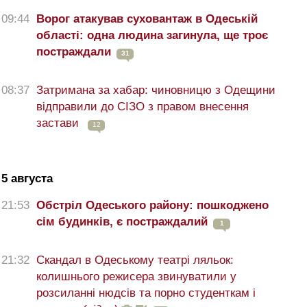
09:44
Ворог атакував суховантаж в Одеській
області: одна людина загинула, ще троє
постраждали
31
08:37
Затримана за хабар: чиновницю з Одещини
відправили до СІЗО з правом внесення
застави
12
5 августа
21:53
Обстріл Одеського району: пошкоджено
сім будинків, є постраждалий
1
21:32
Скандал в Одеському театрі ляльок:
колишнього режисера звинуватили у
розсиланні нюдсів та порно студенткам і