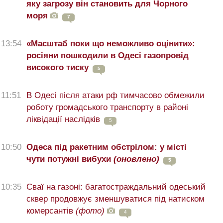
яку загрозу він становить для Чорного
моря
7
13:54
«Масштаб поки що неможливо оцінити»:
росіяни пошкодили в Одесі газопровід
високого тиску
5
11:51
В Одесі після атаки рф тимчасово обмежили
роботу громадського транспорту в районі
ліквідації наслідків
5
10:50
Одеса під ракетним обстрілом: у місті
чути потужні вибухи
(оновлено)
5
10:35
Сваї на газоні: багатостраждальний одеський
сквер продовжує зменшуватися під натиском
комерсантів
(фото)
4