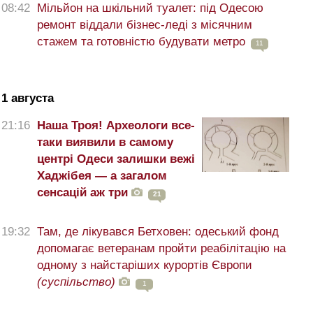
08:42
Мільйон на шкільний туалет: під Одесою
ремонт віддали бізнес-леді з місячним
стажем та готовністю будувати метро
11
1 августа
21:16
Наша Троя! Археологи все-
таки виявили в самому
центрі Одеси залишки вежі
Хаджібея — а загалом
сенсацій аж три
21
19:32
Там, де лікувався Бетховен: одеський фонд
допомагає ветеранам пройти реабілітацію на
одному з найстаріших курортів Європи
(суспільство)
1