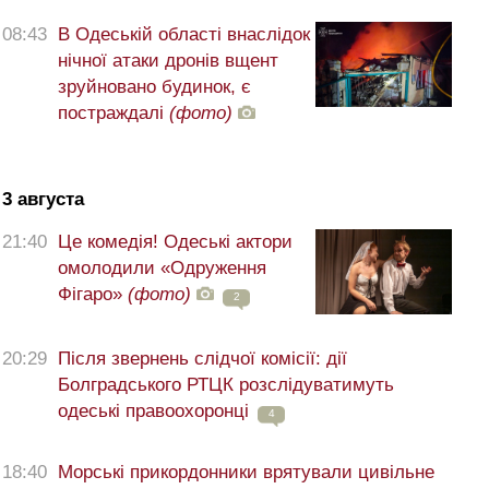
08:43
В Одеській області внаслідок
нічної атаки дронів вщент
зруйновано будинок, є
постраждалі
(фото)
3 августа
21:40
Це комедія! Одеські актори
омолодили «Одруження
Фігаро»
(фото)
2
20:29
Після звернень слідчої комісії: дії
Болградського РТЦК розслідуватимуть
одеські правоохоронці
4
18:40
Морські прикордонники врятували цивільне