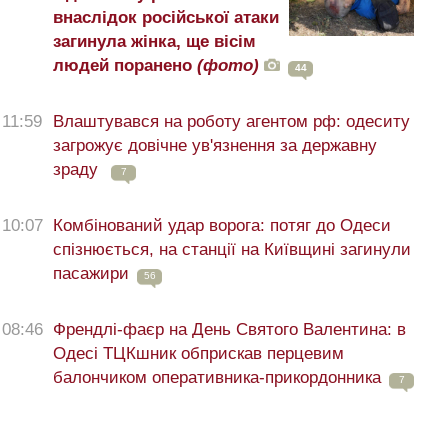
внаслідок російської атаки
загинула жінка, ще вісім
людей поранено
(фото)
44
11:59
Влаштувався на роботу агентом рф: одеситу
загрожує довічне ув'язнення за державну
зраду
7
10:07
Комбінований удар ворога: потяг до Одеси
спізнюється, на станції на Київщині загинули
пасажири
56
08:46
Френдлі-фаєр на День Святого Валентина: в
Одесі ТЦКшник обприскав перцевим
балончиком оперативника-прикордонника
7