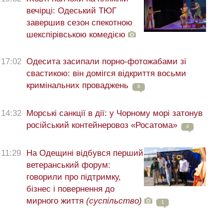
вечірці: Одеський ТЮГ
завершив сезон спекотною
шекспірівською комедією
17:02
Одесита засипали порно-фотожабами зі
свастикою: він домігся відкриття восьми
кримінальних проваджень
8
14:32
Морські санкції в дії: у Чорному морі затонув
російський контейнеровоз «Росатома»
4
11:29
На Одещині відбувся перший
ветеранський форум:
говорили про підтримку,
бізнес і повернення до
мирного життя
(суспільство)
1