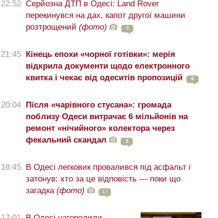
22:52
Серйозна ДТП в Одесі: Land Rover
перекинувся на дах, капот другої машини
розтрощений
(фото)
8
21:45
Кінець епохи «чорної готівки»: мерія
відкрила документи щодо електронного
квитка і чекає від одеситів пропозицій
6
20:04
Після «чарівного стусана»: громада
поблизу Одеси витрачає 6 мільйонів на
ремонт «нічийного» колектора через
фекальний скандал
3
18:45
В Одесі легковик провалився під асфальт і
затонув: хто за це відповість — поки що
загадка
(фото)
17
17:01
В Одесі нагородили