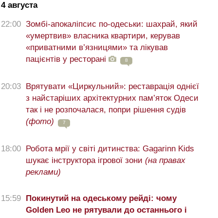
4 августа
22:00
Зомбі-апокаліпсис по-одеськи: шахрай, який
«умертвив» власника квартири, керував
«приватними в’язницями» та лікував
пацієнтів у ресторані
8
20:03
Врятувати «Циркульний»: реставрація однієї
з найстаріших архітектурних пам’яток Одеси
так і не розпочалася, попри рішення судів
(фото)
7
18:00
Робота мрії у світі дитинства: Gagarinn Kids
шукає інструктора ігрової зони
(на правах
реклами)
15:59
Покинутий на одеському рейді: чому
Golden Leo не рятували до останнього і