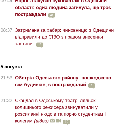
09:44
Ворог атакував суховантаж в Одеській
області: одна людина загинула, ще троє
постраждали
45
08:37
Затримана за хабар: чиновницю з Одещини
відправили до СІЗО з правом внесення
застави
12
5 августа
21:53
Обстріл Одеського району: пошкоджено
сім будинків, є постраждалий
1
21:32
Скандал в Одеському театрі ляльок:
колишнього режисера звинуватили у
розсиланні нюдсів та порно студенткам і
колегам
(відео)
10