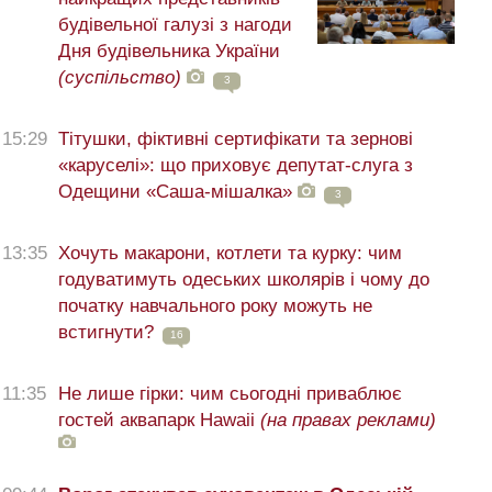
будівельної галузі з нагоди
Дня будівельника України
(суспільство)
3
15:29
Тітушки, фіктивні сертифікати та зернові
«каруселі»: що приховує депутат-слуга з
Одещини «Саша-мішалка»
3
13:35
Хочуть макарони, котлети та курку: чим
годуватимуть одеських школярів і чому до
початку навчального року можуть не
встигнути?
16
11:35
Не лише гірки: чим сьогодні приваблює
гостей аквапарк Hawaii
(на правах реклами)