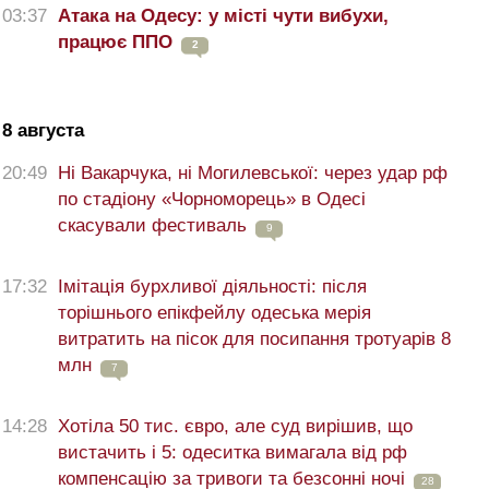
03:37
Атака на Одесу: у місті чути вибухи,
працює ППО
2
8 августа
20:49
Ні Вакарчука, ні Могилевської: через удар рф
по стадіону «Чорноморець» в Одесі
скасували фестиваль
9
17:32
Імітація бурхливої діяльності: після
торішнього епікфейлу одеська мерія
витратить на пісок для посипання тротуарів 8
млн
7
14:28
Хотіла 50 тис. євро, але суд вирішив, що
вистачить і 5: одеситка вимагала від рф
компенсацію за тривоги та безсонні ночі
28