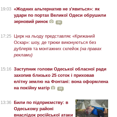
19:03
«Жодних альтернатив не з'явиться»: як
удари по портах Великої Одеси обрушили
зерновий ринок
24
17:25
Цирк на льоду представляє «Крижаний
Оскар»: шоу, де трюки виконуються без
дублерів та монтажних склейок
(на правах
реклами)
15:16
Заступник голови Одеської обласної ради
захопив близько 25 соток і приховав
елітну землю на Фонтані: вона оформлена
на покійну матір
10
13:36
Били по підприємству: в
Одеському районі
внаслідок російської атаки