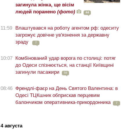
загинула жінка, ще вісім
людей поранено
(фото)
44
11:59
Влаштувався на роботу агентом рф: одеситу
загрожує довічне ув'язнення за державну
зраду
7
10:07
Комбінований удар ворога по столиці: потяг
до Одеси спізнюється, на станції Київщині
загинули пасажири
56
08:46
Френдлі-фаєр на День Святого Валентина: в
Одесі ТЦКшник обприскав перцевим
балончиком оперативника-прикордонника
7
4 августа