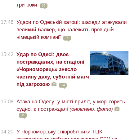
три роки
29
17:46
Удари по Одеській затоці: шахеди атакували
великий балкер, що належить провідній
німецькій компанії
7
15:42
Удар по Одесі: двоє
постраждалих, на стадіоні
«Чорноморець» знесло
частину даху, суботній матч
під загрозою
13
15:08
Атака на Одесу: у місті приліт, у морі горить
судно, є постраждалі
(оновлено, фото)
2
14:20
У Чорноморську співробітники ТЦК