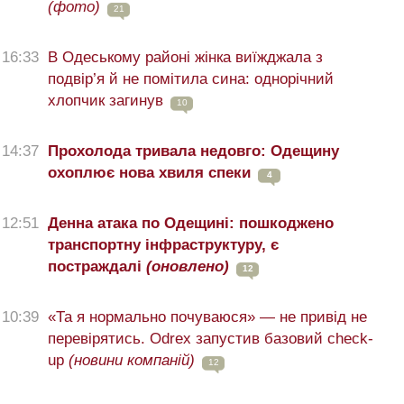
(фото)
21
16:33
В Одеському районі жінка виїжджала з
подвір’я й не помітила сина: однорічний
хлопчик загинув
10
14:37
Прохолода тривала недовго: Одещину
охоплює нова хвиля спеки
4
12:51
Денна атака по Одещині: пошкоджено
транспортну інфраструктуру, є
постраждалі
(оновлено)
12
10:39
«Та я нормально почуваюся» — не привід не
перевірятись. Odrex запустив базовий check-
up
(новини компаній)
12