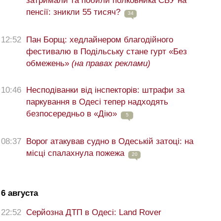
затримали та побили полковника СБУ на
пенсії: зникли 55 тисяч?
34
12:52
Пан Борщ: хедлайнером благодійного
фестивалю в Подільську стане гурт «Без
обмежень»
(на правах реклами)
10:46
Несподіванки від інспекторів: штрафи за
паркування в Одесі тепер надходять
безпосередньо в «Дію»
5
08:37
Ворог атакував судно в Одеській затоці: на
місці спалахнула пожежа
20
6 августа
22:52
Серйозна ДТП в Одесі: Land Rover