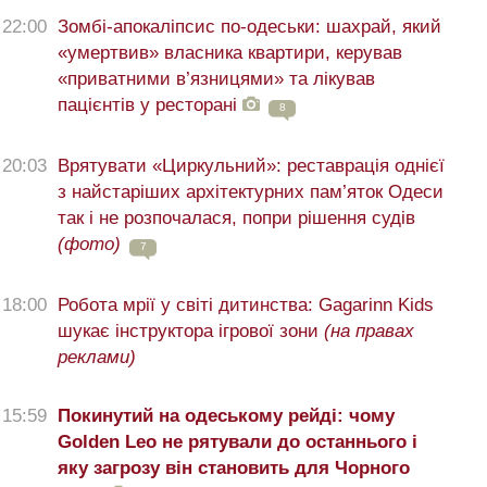
22:00
Зомбі-апокаліпсис по-одеськи: шахрай, який
«умертвив» власника квартири, керував
«приватними в’язницями» та лікував
пацієнтів у ресторані
8
20:03
Врятувати «Циркульний»: реставрація однієї
з найстаріших архітектурних пам’яток Одеси
так і не розпочалася, попри рішення судів
(фото)
7
18:00
Робота мрії у світі дитинства: Gagarinn Kids
шукає інструктора ігрової зони
(на правах
реклами)
15:59
Покинутий на одеському рейді: чому
Golden Leo не рятували до останнього і
яку загрозу він становить для Чорного