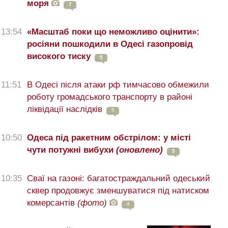
моря
7
13:54
«Масштаб поки що неможливо оцінити»:
росіяни пошкодили в Одесі газопровід
високого тиску
5
11:51
В Одесі після атаки рф тимчасово обмежили
роботу громадського транспорту в районі
ліквідації наслідків
5
10:50
Одеса під ракетним обстрілом: у місті
чути потужні вибухи
(оновлено)
5
10:35
Сваї на газоні: багатостраждальний одеський
сквер продовжує зменшуватися під натиском
комерсантів
(фото)
4