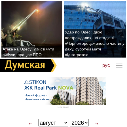
Удар по Одесі: двоє
постраждалих, на стадіоні
«Чорноморець» знесло частину
Атака на Одесу: у місті чути
даху, суботній матч
вибухи, працює ППО
під загрозою
рус
Реклама
←
→