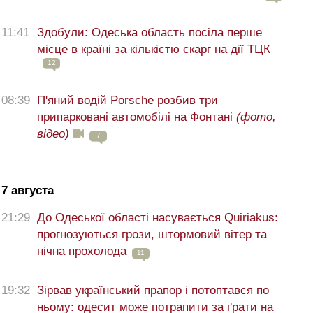
11:41
Здобули: Одеська область посіла перше
місце в країні за кількістю скарг на дії ТЦК
12
08:39
П'яний водій Porsche розбив три
припарковані автомобілі на Фонтані
(фото,
відео)
7
7 августа
21:29
До Одеської області насувається Quiriakus:
прогнозуються грози, штормовий вітер та
нічна прохолода
11
19:32
Зірвав український прапор і потоптався по
ньому: одесит може потрапити за ґрати на