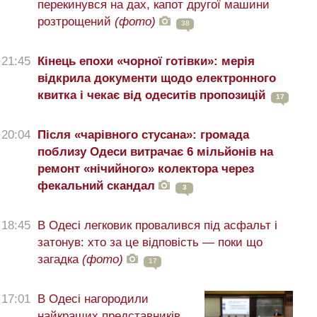
перекинувся на дах, капот другої машини
розтрощений
(фото)
38
21:45
Кінець епохи «чорної готівки»: мерія
відкрила документи щодо електронного
квитка і чекає від одеситів пропозицій
17
20:04
Після «чарівного стусана»: громада
поблизу Одеси витрачає 6 мільйонів на
ремонт «нічийного» колектора через
фекальний скандал
3
18:45
В Одесі легковик провалився під асфальт і
затонув: хто за це відповість — поки що
загадка
(фото)
17
17:01
В Одесі нагородили
найкращих представників