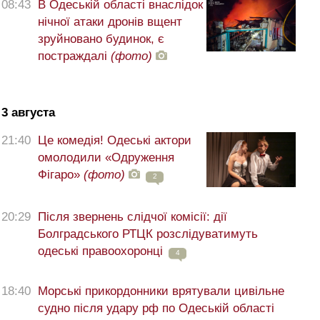
08:43
В Одеській області внаслідок
нічної атаки дронів вщент
зруйновано будинок, є
постраждалі
(фото)
3 августа
21:40
Це комедія! Одеські актори
омолодили «Одруження
Фігаро»
(фото)
2
20:29
Після звернень слідчої комісії: дії
Болградського РТЦК розслідуватимуть
одеські правоохоронці
4
18:40
Морські прикордонники врятували цивільне
судно після удару рф по Одеській області