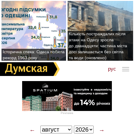
Кількість постраждалих після
атаки на Одесу зросла
до дванадцяти: частина міста
Історична спека: Одеса побила
досі залишається без світла
рекорд 1963 року
та води (оновлено)
рус
Реклама
←
→