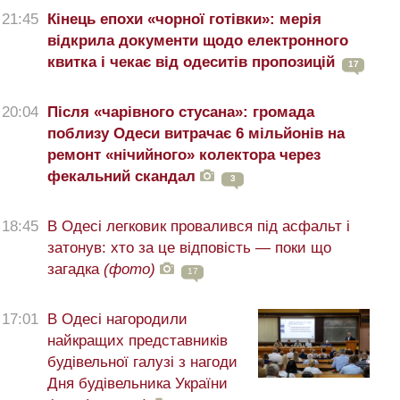
21:45
Кінець епохи «чорної готівки»: мерія
відкрила документи щодо електронного
квитка і чекає від одеситів пропозицій
17
20:04
Після «чарівного стусана»: громада
поблизу Одеси витрачає 6 мільйонів на
ремонт «нічийного» колектора через
фекальний скандал
3
18:45
В Одесі легковик провалився під асфальт і
затонув: хто за це відповість — поки що
загадка
(фото)
17
17:01
В Одесі нагородили
найкращих представників
будівельної галузі з нагоди
Дня будівельника України