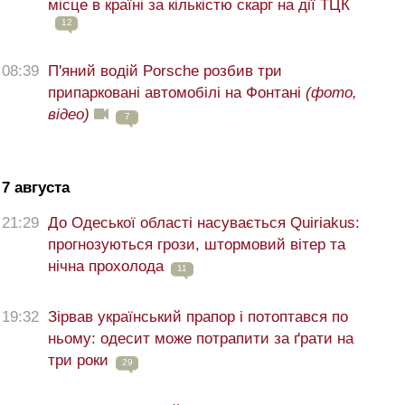
місце в країні за кількістю скарг на дії ТЦК
12
08:39
П'яний водій Porsche розбив три
припарковані автомобілі на Фонтані
(фото,
відео)
7
7 августа
21:29
До Одеської області насувається Quiriakus:
прогнозуються грози, штормовий вітер та
нічна прохолода
11
19:32
Зірвав український прапор і потоптався по
ньому: одесит може потрапити за ґрати на
три роки
29