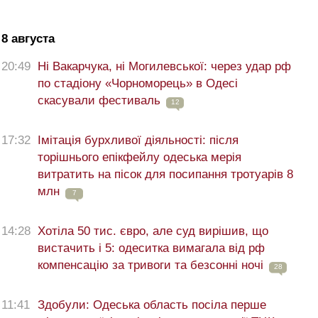
8 августа
20:49
Ні Вакарчука, ні Могилевської: через удар рф
по стадіону «Чорноморець» в Одесі
скасували фестиваль
12
17:32
Імітація бурхливої діяльності: після
торішнього епікфейлу одеська мерія
витратить на пісок для посипання тротуарів 8
млн
7
14:28
Хотіла 50 тис. євро, але суд вирішив, що
вистачить і 5: одеситка вимагала від рф
компенсацію за тривоги та безсонні ночі
28
11:41
Здобули: Одеська область посіла перше