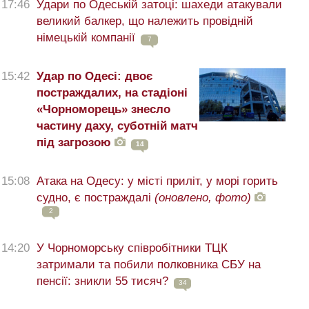
17:46
Удари по Одеській затоці: шахеди атакували
великий балкер, що належить провідній
німецькій компанії
7
15:42
Удар по Одесі: двоє
постраждалих, на стадіоні
«Чорноморець» знесло
частину даху, суботній матч
під загрозою
14
15:08
Атака на Одесу: у місті приліт, у морі горить
судно, є постраждалі
(оновлено, фото)
2
14:20
У Чорноморську співробітники ТЦК
затримали та побили полковника СБУ на
пенсії: зникли 55 тисяч?
34