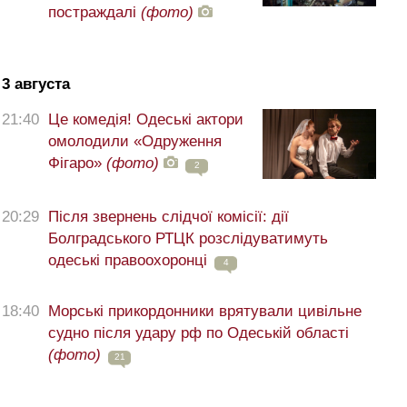
постраждалі
(фото)
3 августа
21:40
Це комедія! Одеські актори
омолодили «Одруження
Фігаро»
(фото)
2
20:29
Після звернень слідчої комісії: дії
Болградського РТЦК розслідуватимуть
одеські правоохоронці
4
18:40
Морські прикордонники врятували цивільне
судно після удару рф по Одеській області
(фото)
21