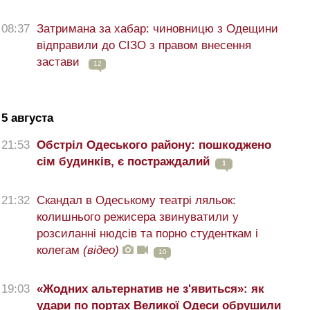
08:37
Затримана за хабар: чиновницю з Одещини
відправили до СІЗО з правом внесення
застави
12
5 августа
21:53
Обстріл Одеського району: пошкоджено
сім будинків, є постраждалий
1
21:32
Скандал в Одеському театрі ляльок:
колишнього режисера звинуватили у
розсиланні нюдсів та порно студенткам і
колегам
(відео)
10
19:03
«Жодних альтернатив не з'явиться»: як
удари по портах Великої Одеси обрушили