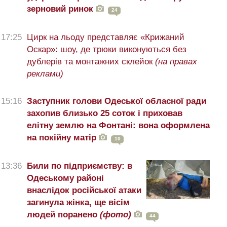
зерновий ринок
24
17:25
Цирк на льоду представляє «Крижаний
Оскар»: шоу, де трюки виконуються без
дублерів та монтажних склейок
(на правах
реклами)
15:16
Заступник голови Одеської обласної ради
захопив близько 25 соток і приховав
елітну землю на Фонтані: вона оформлена
на покійну матір
10
13:36
Били по підприємству: в
Одеському районі
внаслідок російської атаки
загинула жінка, ще вісім
людей поранено
(фото)
44