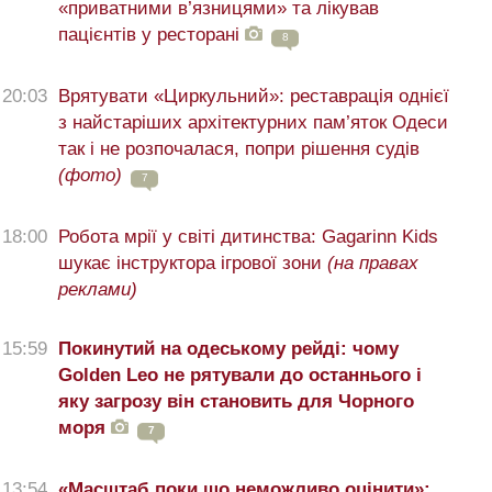
«приватними в’язницями» та лікував
пацієнтів у ресторані
8
20:03
Врятувати «Циркульний»: реставрація однієї
з найстаріших архітектурних пам’яток Одеси
так і не розпочалася, попри рішення судів
(фото)
7
18:00
Робота мрії у світі дитинства: Gagarinn Kids
шукає інструктора ігрової зони
(на правах
реклами)
15:59
Покинутий на одеському рейді: чому
Golden Leo не рятували до останнього і
яку загрозу він становить для Чорного
моря
7
13:54
«Масштаб поки що неможливо оцінити»: