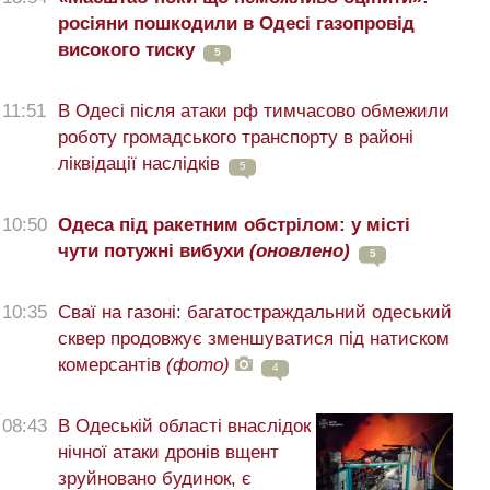
росіяни пошкодили в Одесі газопровід
високого тиску
5
11:51
В Одесі після атаки рф тимчасово обмежили
роботу громадського транспорту в районі
ліквідації наслідків
5
10:50
Одеса під ракетним обстрілом: у місті
чути потужні вибухи
(оновлено)
5
10:35
Сваї на газоні: багатостраждальний одеський
сквер продовжує зменшуватися під натиском
комерсантів
(фото)
4
08:43
В Одеській області внаслідок
нічної атаки дронів вщент
зруйновано будинок, є