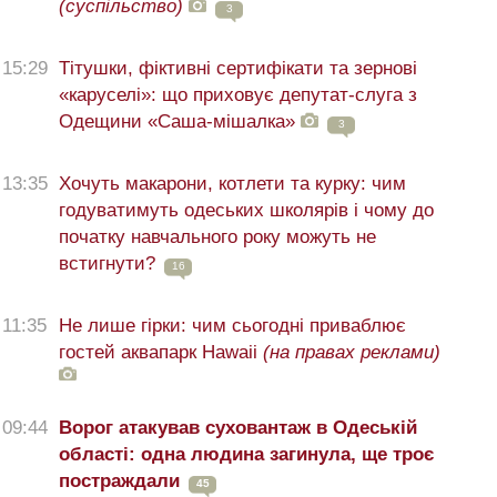
(суспільство)
3
15:29
Тітушки, фіктивні сертифікати та зернові
«каруселі»: що приховує депутат-слуга з
Одещини «Саша-мішалка»
3
13:35
Хочуть макарони, котлети та курку: чим
годуватимуть одеських школярів і чому до
початку навчального року можуть не
встигнути?
16
11:35
Не лише гірки: чим сьогодні приваблює
гостей аквапарк Hawaii
(на правах реклами)
09:44
Ворог атакував суховантаж в Одеській
області: одна людина загинула, ще троє
постраждали
45