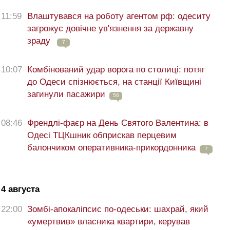
11:59
Влаштувався на роботу агентом рф: одеситу
загрожує довічне ув'язнення за державну
зраду
7
10:07
Комбінований удар ворога по столиці: потяг
до Одеси спізнюється, на станції Київщині
загинули пасажири
56
08:46
Френдлі-фаєр на День Святого Валентина: в
Одесі ТЦКшник обприскав перцевим
балончиком оперативника-прикордонника
7
4 августа
22:00
Зомбі-апокаліпсис по-одеськи: шахрай, який
«умертвив» власника квартири, керував