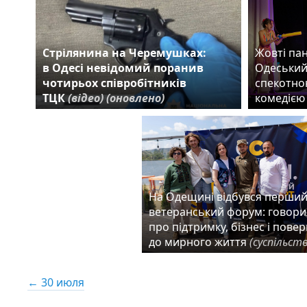
Стрілянина на Черемушках:
Жовті пан
в Одесі невідомий поранив
Одеський
чотирьох співробітників
спекотно
ТЦК
(відео)
(оновлено)
комедіє
На Одещині відбувся перши
ветеранський форум: говор
про підтримку, бізнес і пове
до мирного життя
(суспільст
← 30 июля