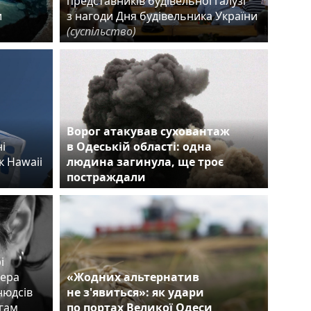
представників будівельної галузі
и
з нагоди Дня будівельника України
(суспільство)
Ворог атакував суховантаж
і
в Одеській області: одна
к Hawaii
людина загинула, ще троє
постраждали
і
сера
«Жодних альтернатив
нюдсів
не з'явиться»: як удари
егам
по портах Великої Одеси