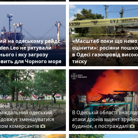
й на одеському рейді:
«Масштаб поки що нем
den Leo не рятували
оцінити»: росіяни пошк
нього і яку загрозу
в Одесі газопровід висок
овить для Чорного моря
тиску
зоні:
раждальний одеський
В Одеській області внаслід
одовжує зменшуватися
атаки дронів вщент зруйн
ском комерсантів
будинок, є постраждалі