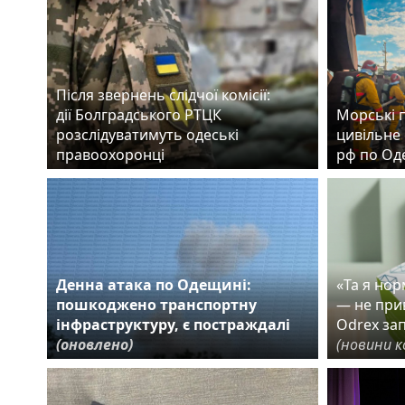
Після звернень слідчої комісії:
дії Болградського РТЦК
Морські 
розслідуватимуть одеські
цивільне 
правоохоронці
рф по Од
Денна атака по Одещині:
«Та я но
пошкоджено транспортну
— не прив
інфраструктуру, є постраждалі
Odrex за
(оновлено)
(новини к