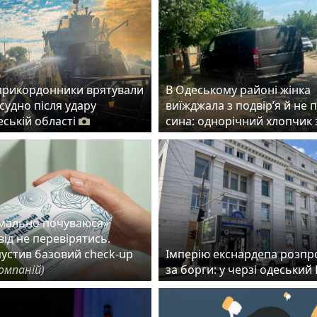
прикордонники врятували
В Одеському районі жінка
судно після удару
виїжджала з подвір’я й не 
еській області
сина: однорічний хлопчик 
рмально почуваюся»
ід не перевірятись.
пустив базовий check-up
Імперію екснардепа розп
омпаній)
за борги: у черзі одеськи