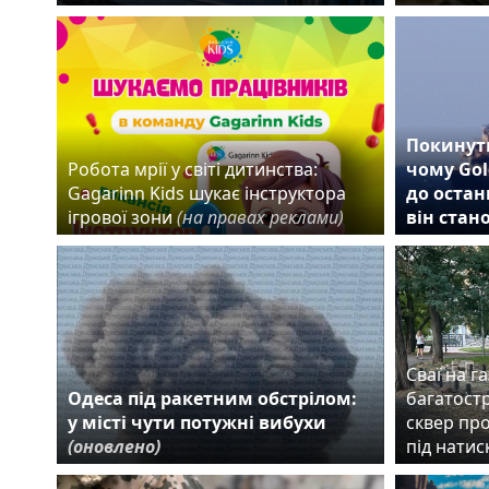
Покинути
Робота мрії у світі дитинства:
чому Gol
Gagarinn Kids шукає інструктора
до остан
ігрової зони
(на правах реклами)
він стан
Сваї на га
Одеса під ракетним обстрілом:
багатост
у місті чути потужні вибухи
сквер пр
(оновлено)
під нати