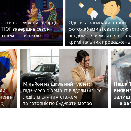
чохи на пляжній вечірці:
Одесита засипали порно-
 ТЮГ завершив сезон
фотожабами зі свастикою:
ю шекспірівською
він домігся відкриття вось
ю
кримінальних проваджень
й
Мільйон на шкільний туалет:
Наша Т
или
під Одесою ремонт віддали бізнес-
виявил
рнення
леді з місячним стажем
залишк
во)
та готовністю будувати метро
— а за