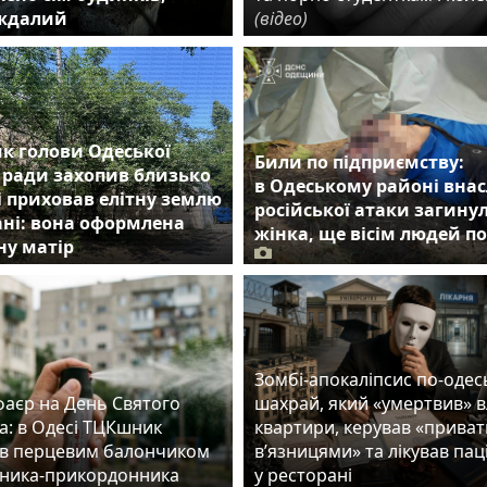
аждалий
(відео)
к голови Одеської
Били по підприємству:
 ради захопив близько
в Одеському районі внас
 і приховав елітну землю
російської атаки загину
ні: вона оформлена
жінка, ще вісім людей п
ну матір
Зомбі-апокаліпсис по-одес
фаєр на День Святого
шахрай, який «умертвив» 
а: в Одесі ТЦКшник
квартири, керував «прива
в перцевим балончиком
в’язницями» та лікував пац
ника-прикордонника
у ресторані