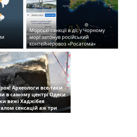
Морські санкції в дії: у Чорному
ми
морі затонув російський
контейнеровоз «Росатома»
роя! Археологи все-таки
и в самому центрі Одеси
и вежі Хаджібея
галом сенсацій аж три