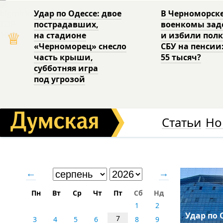
Удар по Одессе: двое
В Черноморск
пострадавших,
военкомы за
♕
на стадионе
и избили пол
«Черноморец» снесло
СБУ на пенсии
часть крыши,
55 тысяч?
субботняя игра
под угрозой
Статьи
Но
←
→
Пн
Вт
Ср
Чт
Пт
Сб
Нд
1
2
Удар по 
7
3
4
5
6
8
9