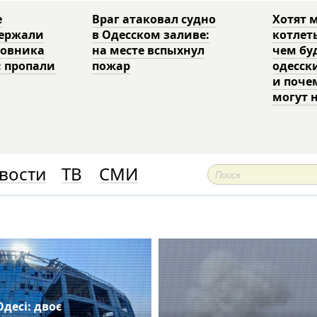
е
Враг атаковал судно
Хотят 
держали
в Одесском заливе:
котлет
ковника
на месте вспыхнул
чем бу
: пропали
пожар
одесск
и поче
могут 
вости
ТВ
СМИ
Одесі: двоє