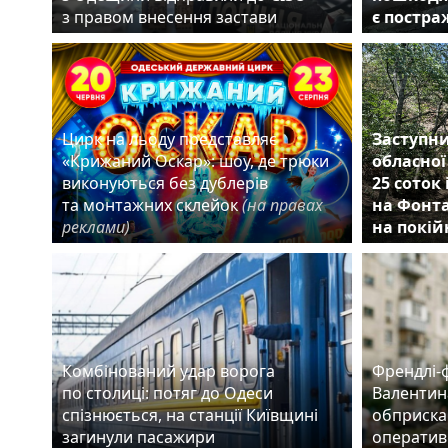
з правом внесення застави
є постр
Цирк на льоду представляє
Заступни
«Крижаний Оскар»: шоу, де трюки
обласної
виконуються без дублерів
25 соток
та монтажних склейок
(на правах
на Фонта
реклами)
на покій
Комбінований удар ворога
Френдлі-
по столиці: потяг до Одеси
Валентин
спізнюється, на станції Київщині
обприска
загинули пасажири
оператив