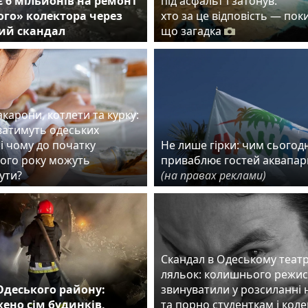
 6 мільйонів на ремонт
під асфальт і затонув:
го» колектора через
хто за це відповість — пок
ий скандал
що загадка
карони, котлети та курку:
ватимуть одеських
і чому до початку
Не лише гірки: чим сьогодн
ого року можуть
приваблює гостей аквапар
ути?
(на правах реклами)
Скандал в Одеському театр
ляльок: колишнього режи
Одеського району:
звинуватили у розсиланні 
ено сім будинків,
та порно студенткам і кол