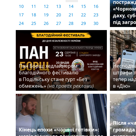
постражд
10
11
12
13
14
15
16
«Чорном
17
18
19
20
21
22
23
даху, су
під загр
24
25
26
27
28
29
30
31
Пан Борщ: хедлайнером
Несподіва
благодійного фестивалю
штрафи з
в Подільську стане гурт «Без
тепер на
обмежень»
(на правах реклами)
в «Дію»
Після «ч
Кінець епохи «чорної готівки»:
громада