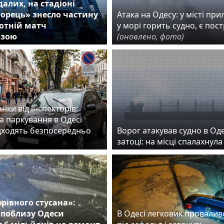
алих, на стадіоні
орець» знесло частину
Атака на Одесу: у місті прил
ботній матч
у морі горить судно, є пос
озою
(оновлено, фото)
нки від інспекторів:
а паркування в Одесі
дходять безпосередньо
Ворог атакував судно в Од
затоці: на місці спалахнул
арівного стусана»:
 поблизу Одеси
В Одесі легковик провалив