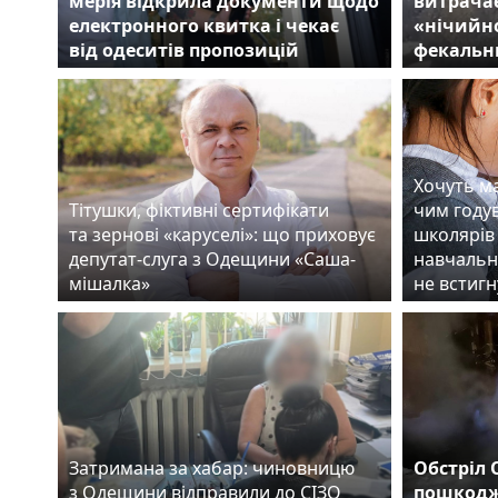
мерія відкрила документи щодо
витрачає
електронного квитка і чекає
«нічийно
від одеситів пропозицій
фекальн
Хочуть ма
Тітушки, фіктивні сертифікати
чим году
та зернові «каруселі»: що приховує
школярів 
депутат-слуга з Одещини «Саша-
навчальн
мішалка»
не встигн
Затримана за хабар: чиновницю
Обстріл 
з Одещини відправили до СІЗО
пошкодж