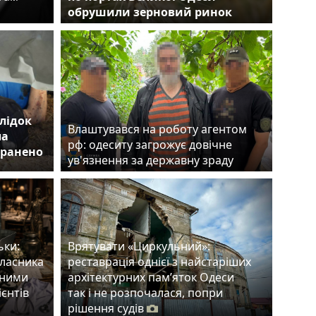
обрушили зерновий ринок
лідок
Влаштувався на роботу агентом
ла
рф: одеситу загрожує довічне
оранено
ув'язнення за державну зраду
ьки:
Врятувати «Циркульний»:
власника
реставрація однієї з найстаріших
тними
архітектурних пам’яток Одеси
ієнтів
так і не розпочалася, попри
рішення судів