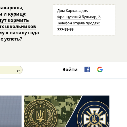
макароны,
Дом Каркашадзе.
ы и курицу:
Французский бульвар, 2.
дут кормить
Телефон отдела продаж:
их школьников
777-88-99
му к началу года
не успеть?
Войти
↩