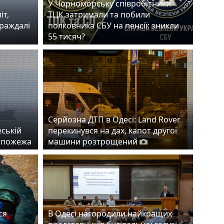
У Чорноморську співробітники
іт,
ТЦК затримали та побили
траждалі
полковника СБУ на пенсії: зникли
55 тисяч?
Серйозна ДТП в Одесі: Land Rover
еській
перекинувся на дах, капот другої
а пожежа
машини розтрощений
ся
В Одесі нагородили найкращих