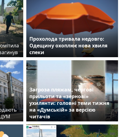
Прохолода тривала недовго:
помітила
Одещину охоплює нова хвиля
загинув
спеки
Загроза пляжам, чергові
прильоти та «зернові»
ухилянти: головні теми тижня
родають
на «Думській» за версією
й ЦУМ
читачів