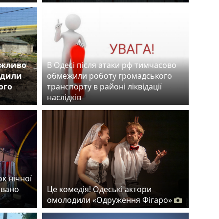
ожливо
В Одесі після атаки рф тимчасово
одили
обмежили роботу громадського
ого
транспорту в районі ліквідації
наслідків
ок нічної
овано
Це комедія! Одеські актори
омолодили «Одруження Фігаро»