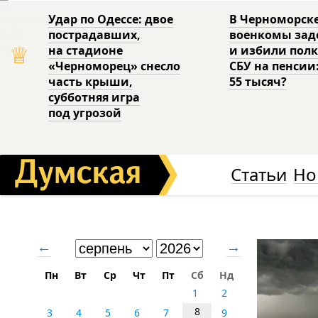
Удар по Одессе: двое
В Черноморск
пострадавших,
военкомы за
♕
на стадионе
и избили пол
«Черноморец» снесло
СБУ на пенсии
часть крыши,
55 тысяч?
субботняя игра
под угрозой
Статьи
Но
←
→
Пн
Вт
Ср
Чт
Пт
Сб
Нд
1
2
8
3
4
5
6
7
9