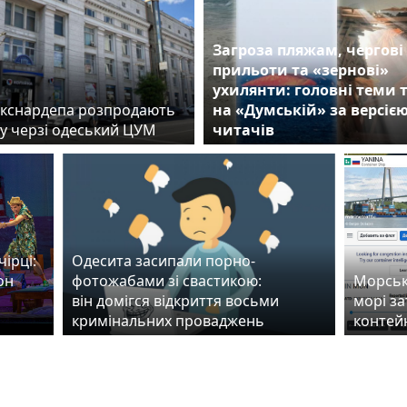
Загроза пляжам, чергові
прильоти та «зернові»
ухилянти: головні теми
екснардепа розпродають
на «Думській» за версіє
 у черзі одеський ЦУМ
читачів
ірці:
Одесита засипали порно-
он
фотожабами зі свастикою:
Морські
він домігся відкриття восьми
морі з
кримінальних проваджень
контей