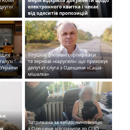
d Rover
мерія відкрила документи щодо
другої
електронного квитка і чекає
від одеситів пропозицій
ащих
Тітушки, фіктивні сертифікати
галузі
та зернові «каруселі»: що приховує
 України
депутат-слуга з Одещини «Саша-
мішалка»
таж
Затримана за хабар: чиновницю
оє
з Одещини відправили до СІЗО