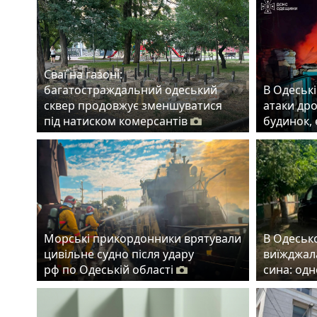
Сваї на газоні:
багатостраждальний одеський
В Одеські
сквер продовжує зменшуватися
атаки др
під натиском комерсантів
будинок,
Морські прикордонники врятували
В Одеськ
цивільне судно після удару
виїжджала
рф по Одеській області
сина: од