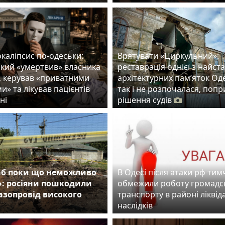
каліпсис по-одеськи:
Врятувати «Циркульний»:
який «умертвив» власника
реставрація однієї з найст
, керував «приватними
архітектурних пам’яток Од
и» та лікував пацієнтів
так і не розпочалася, попр
ні
рішення судів
б поки що неможливо
В Одесі після атаки рф ти
»: росіяни пошкодили
обмежили роботу громадс
газопровід високого
транспорту в районі ліквіда
наслідків