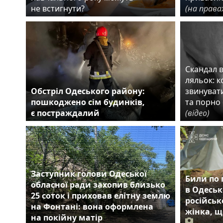
не встигнути?
(на права
Скандал 
ляльок: 
Обстріл Одеського району:
звинувати
пошкоджено сім будинків,
та порно 
є постраждалий
(відео)
Заступник голови Одеської
Били по 
обласної ради захопив близько
в Одеськ
25 соток і приховав елітну землю
російськ
на Фонтані: вона оформлена
жінка, щ
на покійну матір