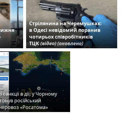
Стрілянина на Черемушках:
 тижня
в Одесі невідомий поранив
ю
чотирьох співробітників
ТЦК
(відео)
(оновлено)
 санкції в дії: у Чорному
атонув російський
неровоз «Росатома»