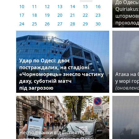
До Одеськ
10
11
12
13
14
15
16
Quiriakus
17
18
19
20
21
22
23
штормови
прохолод
24
25
26
27
28
29
30
31
Удар по Одесі: двоє
постраждалих, на стадіоні
«Чорноморець» знесло частину
Атака на О
даху, суботній матч
у морі го
під загрозою
(оновлено
Несподіванки від інспекторів: