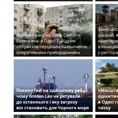
Зомбі-апо
Френдлі-фаєр на День Святого
шахрай, 
Валентина: в Одесі ТЦКшник
квартири
обприскав перцевим балончиком
в’язницям
оперативника-прикордонника
у рестора
Покинутий на одеському рейді:
«Масшта
чому Golden Leo не рятували
оцінити
до останнього і яку загрозу
в Одесі 
він становить для Чорного моря
тиску