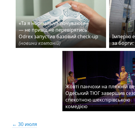
«Та я нормально почуваюся»
— не привід не перевірятись.
Odrex запустив базовий check-up
Імперію 
(новини компаній)
за борги:
Жовті панчохи на пляжній веч
Одеський ТЮГ завершив сез
спекотною шекспірівською
комедією
← 30 июля