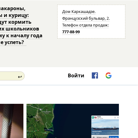
макароны,
Дом Каркашадзе.
ы и курицу:
Французский бульвар, 2.
дут кормить
Телефон отдела продаж:
их школьников
777-88-99
му к началу года
не успеть?
Войти
↩