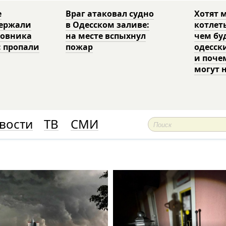
е
Враг атаковал судно
Хотят 
держали
в Одесском заливе:
котлет
ковника
на месте вспыхнул
чем бу
: пропали
пожар
одесск
и поче
могут 
вости
ТВ
СМИ