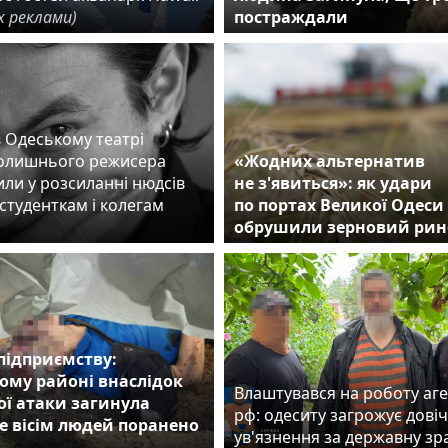
х реклами)
постраждали
в Одеському театрі
колишнього режисера
«Жодних альтернатив
ли у розсиланні нюдсів
не з'явиться»: як удари
студенткам і колегам
по портах Великої Одеси
обрушили зерновий рин
підприємству:
ому районі внаслідок
Влаштувався на роботу аг
ої атаки загинула
рф: одеситу загрожує дові
е вісім людей поранено
ув'язнення за державну з