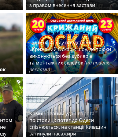
з правом внесення застави
Цирк на льоду представляє
«Крижаний Оскар»: шоу, де трюки
виконуються без дублерів
та монтажних склейок
(на правах
ок
реклами)
Комбінований удар ворога
ентом
по столиці: потяг до Одеси
чне
спізнюється, на станції Київщині
раду
загинули пасажири