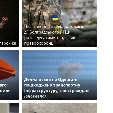
Після звернень слідчої комісії:
дії Болградського РТЦК
розслідуватимуть одеські
гаро»
правоохоронці
Денна атака по Одещині:
вго:
пошкоджено транспортну
хвиля
інфраструктуру, є постраждалі
(оновлено)