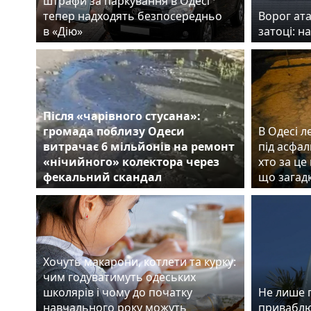
штрафи за паркування в Одесі
тепер надходять безпосередньо
Ворог ата
в «Дію»
затоці: н
Після «чарівного стусана»:
громада поблизу Одеси
В Одесі л
витрачає 6 мільйонів на ремонт
під асфал
«нічийного» колектора через
хто за це
фекальний скандал
що загад
Хочуть макарони, котлети та курку:
чим годуватимуть одеських
школярів і чому до початку
Не лише г
навчального року можуть
приваблю