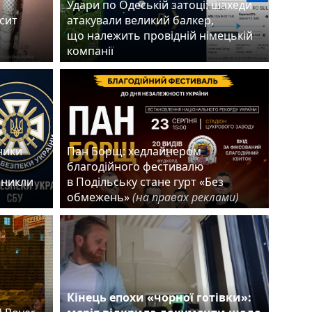
Удари по Одеській затоці: шахеди
есит
атакували великий балкер,
що належить провідній німецькій
компанії
ники
Пан Борщ: хедлайнером
благодійного фестивалю
зникли
в Подільську стане гурт «Без
обмежень»
(на правах реклами)
Кінець епохи «чорної готівки»: