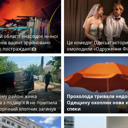
й області внаслідок нічної
онів вщент зруйновано
Це комедія! Одеські актори
 є постраждалі
омолодили «Одруження Фі
ому районі жінка
Прохолода тривала недо
 з подвір’я й не помітила
Одещину охоплює нова 
норічний хлопчик загинув
спеки