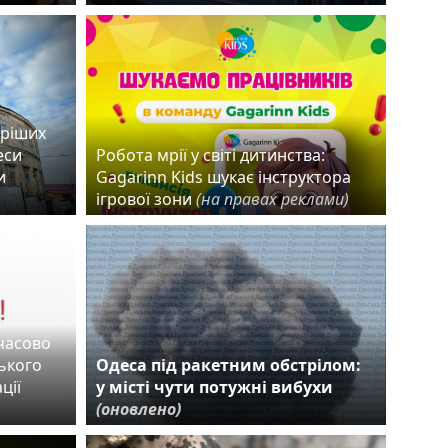
аріших
еси
Робота мрії у світі дитинства:
и
Gagarinn Kids шукає інструктора
ігрової зони
(на правах реклами)
мчасово
ького
Одеса під ракетним обстрілом:
ції
у місті чути потужні вибухи
(оновлено)