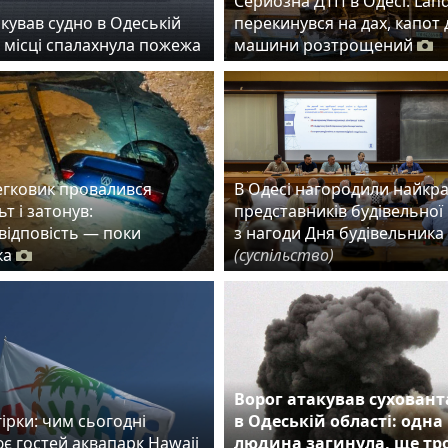
Серйозна ДТП в Одесі: Lan
кував судно в Одеській
перекинувся на дах, капот 
а місці спалахнула пожежа
машини розтрощений
егковик провалився
В Одесі нагородили найкр
ьт і затонув:
представників будівельної 
 відповість — поки
з нагоди Дня будівельника
ка
(суспільство)
Ворог атакував сухован
ірки: чим сьогодні
в Одеській області: одна
є гостей аквапарк Hawaii
людина загинула, ще тр