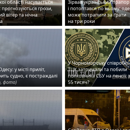
ої області насувається
Зірвав український прапор
: прогнозуються грози,
і потоптався по ньому: од
й вітер та нічна
може потрапити за ґрати
а
на три роки
У Чорноморську співробіт
десу: у місті приліт,
ТЦК затримали та побили
рить судно, є постраждалі
полковника СБУ на пенсії: 
, фото)
55 тисяч?