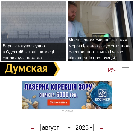
Кінець епохи «чорної готівки»:
Ворог атакував судно
мерія відкрила документи щодо
в Одеській затоці: на місці
електронного квитка і чекає
спалахнула пожежа
від одеситів пропозицій
рус
Реклама
←
→