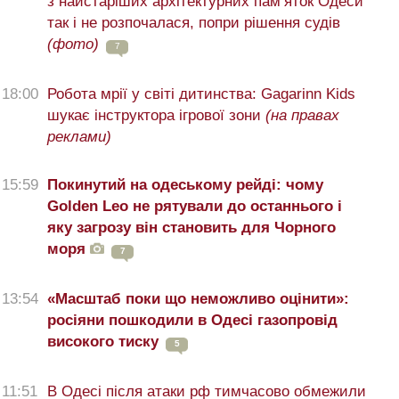
з найстаріших архітектурних пам’яток Одеси
так і не розпочалася, попри рішення судів
(фото)
7
18:00
Робота мрії у світі дитинства: Gagarinn Kids
шукає інструктора ігрової зони
(на правах
реклами)
15:59
Покинутий на одеському рейді: чому
Golden Leo не рятували до останнього і
яку загрозу він становить для Чорного
моря
7
13:54
«Масштаб поки що неможливо оцінити»:
росіяни пошкодили в Одесі газопровід
високого тиску
5
11:51
В Одесі після атаки рф тимчасово обмежили