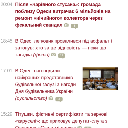
20:04
Після «чарівного стусана»: громада
поблизу Одеси витрачає 6 мільйонів на
ремонт «нічийного» колектора через
фекальний скандал
3
18:45
В Одесі легковик провалився під асфальт і
затонув: хто за це відповість — поки що
загадка
(фото)
17
17:01
В Одесі нагородили
найкращих представників
будівельної галузі з нагоди
Дня будівельника України
(суспільство)
3
15:29
Тітушки, фіктивні сертифікати та зернові
«каруселі»: що приховує депутат-слуга з
Одещини «Саша-мішалка»