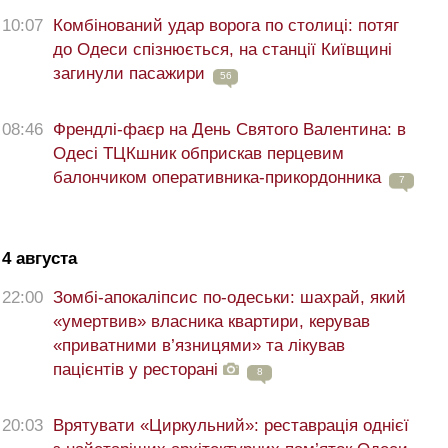
10:07
Комбінований удар ворога по столиці: потяг
до Одеси спізнюється, на станції Київщині
загинули пасажири
56
08:46
Френдлі-фаєр на День Святого Валентина: в
Одесі ТЦКшник обприскав перцевим
балончиком оперативника-прикордонника
7
4 августа
22:00
Зомбі-апокаліпсис по-одеськи: шахрай, який
«умертвив» власника квартири, керував
«приватними в’язницями» та лікував
пацієнтів у ресторані
8
20:03
Врятувати «Циркульний»: реставрація однієї