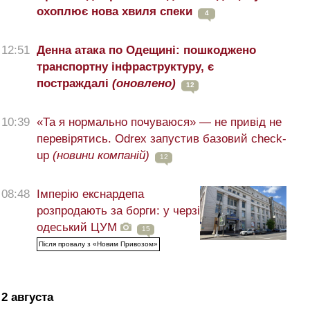
охоплює нова хвиля спеки
4
12:51
Денна атака по Одещині: пошкоджено
транспортну інфраструктуру, є
постраждалі
(оновлено)
12
10:39
«Та я нормально почуваюся» — не привід не
перевірятись. Odrex запустив базовий check-
up
(новини компаній)
12
08:48
Імперію екснардепа
розпродають за борги: у черзі
одеський ЦУМ
15
Після провалу з «Новим Привозом»
2 августа