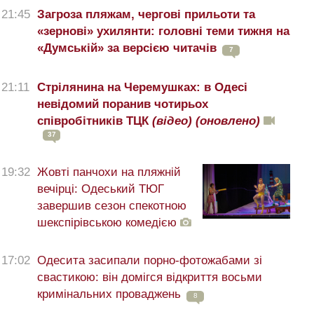
21:45
Загроза пляжам, чергові прильоти та
«зернові» ухилянти: головні теми тижня на
«Думській» за версією читачів
7
21:11
Стрілянина на Черемушках: в Одесі
невідомий поранив чотирьох
співробітників ТЦК
(відео)
(оновлено)
37
19:32
Жовті панчохи на пляжній
вечірці: Одеський ТЮГ
завершив сезон спекотною
шекспірівською комедією
17:02
Одесита засипали порно-фотожабами зі
свастикою: він домігся відкриття восьми
кримінальних проваджень
8