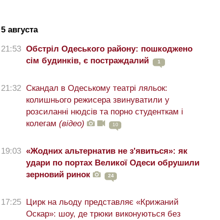
5 августа
21:53
Обстріл Одеського району: пошкоджено
сім будинків, є постраждалий
1
21:32
Скандал в Одеському театрі ляльок:
колишнього режисера звинуватили у
розсиланні нюдсів та порно студенткам і
колегам
(відео)
10
19:03
«Жодних альтернатив не з'явиться»: як
удари по портах Великої Одеси обрушили
зерновий ринок
24
17:25
Цирк на льоду представляє «Крижаний
Оскар»: шоу, де трюки виконуються без