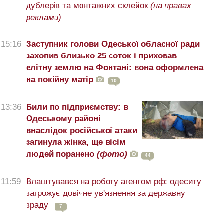
дублерів та монтажних склейок
(на правах
реклами)
15:16
Заступник голови Одеської обласної ради
захопив близько 25 соток і приховав
елітну землю на Фонтані: вона оформлена
на покійну матір
10
13:36
Били по підприємству: в
Одеському районі
внаслідок російської атаки
загинула жінка, ще вісім
людей поранено
(фото)
44
11:59
Влаштувався на роботу агентом рф: одеситу
загрожує довічне ув'язнення за державну
зраду
7