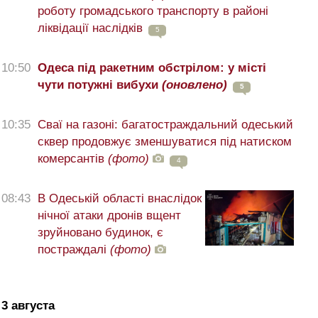
роботу громадського транспорту в районі
ліквідації наслідків
5
10:50
Одеса під ракетним обстрілом: у місті
чути потужні вибухи
(оновлено)
5
10:35
Сваї на газоні: багатостраждальний одеський
сквер продовжує зменшуватися під натиском
комерсантів
(фото)
4
08:43
В Одеській області внаслідок
нічної атаки дронів вщент
зруйновано будинок, є
постраждалі
(фото)
3 августа