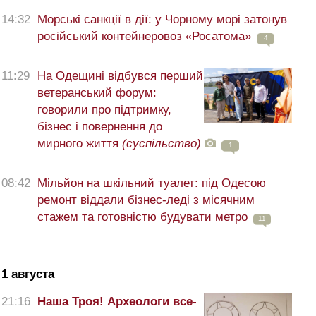
14:32
Морські санкції в дії: у Чорному морі затонув
російський контейнеровоз «Росатома»
4
11:29
На Одещині відбувся перший
ветеранський форум:
говорили про підтримку,
бізнес і повернення до
мирного життя
(суспільство)
1
08:42
Мільйон на шкільний туалет: під Одесою
ремонт віддали бізнес-леді з місячним
стажем та готовністю будувати метро
11
1 августа
21:16
Наша Троя! Археологи все-