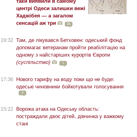
таки виявили в самому
центрі Одеси залишки вежі
Хаджібея — а загалом
сенсацій аж три
21
19:32
Там, де лікувався Бетховен: одеський фонд
допомагає ветеранам пройти реабілітацію на
одному з найстаріших курортів Європи
(суспільство)
1
17:36
Нового тарифу на воду поки що не буде:
одеські чиновники бойкотували голосування
8
15:22
Ворожа атака на Одеську область:
постраждали двоє дітей, дівчинка у важкому
стані