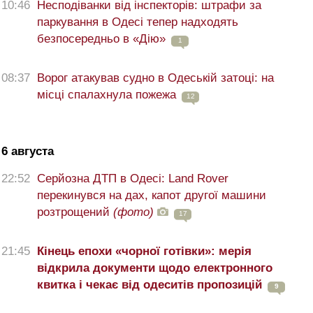
10:46
Несподіванки від інспекторів: штрафи за
паркування в Одесі тепер надходять
безпосередньо в «Дію»
1
08:37
Ворог атакував судно в Одеській затоці: на
місці спалахнула пожежа
12
6 августа
22:52
Серйозна ДТП в Одесі: Land Rover
перекинувся на дах, капот другої машини
розтрощений
(фото)
17
21:45
Кінець епохи «чорної готівки»: мерія
відкрила документи щодо електронного
квитка і чекає від одеситів пропозицій
9