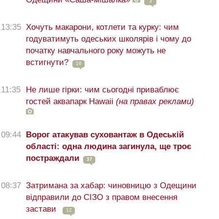
3
13:35
Хочуть макарони, котлети та курку: чим
годуватимуть одеських школярів і чому до
початку навчального року можуть не
встигнути?
16
11:35
Не лише гірки: чим сьогодні приваблює
гостей аквапарк Hawaii
(на правах реклами)
09:44
Ворог атакував суховантаж в Одеській
області: одна людина загинула, ще троє
постраждали
37
08:37
Затримана за хабар: чиновницю з Одещини
відправили до СІЗО з правом внесення
застави
12