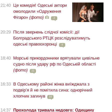
21:40
Це комедія! Одеські актори
омолодили «Одруження
Фігаро»
(фото)
2
20:29
Після звернень слідчої комісії: дії
Болградського РТЦК розслідуватимуть
одеські правоохоронці
4
18:40
Морські прикордонники врятували цивільне
судно після удару рф по Одеській області
(фото)
21
16:33
В Одеському районі жінка виїжджала з
подвір’я й не помітила сина: однорічний
хлопчик загинув
10
14:37
Прохолода тривала недовго: Одещину