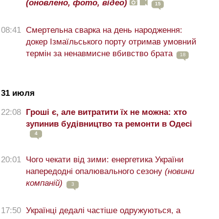
(оновлено, фото, відео)
15
08:41
Смертельна сварка на день народження:
докер Ізмаїльського порту отримав умовний
термін за ненавмисне вбивство брата
18
31 июля
22:08
Гроші є, але витратити їх не можна: хто
зупинив будівництво та ремонти в Одесі
4
20:01
Чого чекати від зими: енергетика України
напередодні опалювального сезону
(новини
компаній)
3
17:50
Українці дедалі частіше одружуються, а