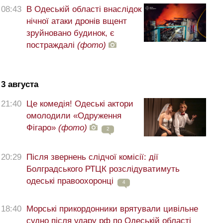
08:43
В Одеській області внаслідок
нічної атаки дронів вщент
зруйновано будинок, є
постраждалі
(фото)
3 августа
21:40
Це комедія! Одеські актори
омолодили «Одруження
Фігаро»
(фото)
2
20:29
Після звернень слідчої комісії: дії
Болградського РТЦК розслідуватимуть
одеські правоохоронці
4
18:40
Морські прикордонники врятували цивільне
судно після удару рф по Одеській області