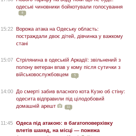
одеські чиновники бойкотували голосування
8
15:22
Ворожа атака на Одеську область:
постраждали двоє дітей, дівчинка у важкому
стані
15:07
Стрілянина в одеській Аркадії: звільнений з
полону ветеран впав у кому після сутички з
військовослужбовцем
5
14:00
До смерті забив власного кота Кузю об стіну:
одесита відправили під цілодобовий
домашній арешт
11
11:45
Одеса під атакою: в багатоповерхівку
влетів шахед, на місці — пожежа