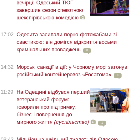
вечірці: Одеський ТЮГ
завершив сезон спекотною
шекспірівською комедією
17:02
Одесита засипали порно-фотожабами зі
свастикою: він домігся відкриття восьми
кримінальних проваджень
8
14:32
Морські санкції в дії: у Чорному морі затонув
російський контейнеровоз «Росатома»
4
11:29
На Одещині відбувся перший
ветеранський форум:
говорили про підтримку,
бізнес і повернення до
мирного життя
(суспільство)
1
08:42
Мільйон на шкільний туалет: під Одесою