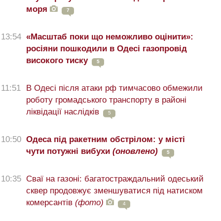
моря
7
13:54
«Масштаб поки що неможливо оцінити»:
росіяни пошкодили в Одесі газопровід
високого тиску
5
11:51
В Одесі після атаки рф тимчасово обмежили
роботу громадського транспорту в районі
ліквідації наслідків
5
10:50
Одеса під ракетним обстрілом: у місті
чути потужні вибухи
(оновлено)
5
10:35
Сваї на газоні: багатостраждальний одеський
сквер продовжує зменшуватися під натиском
комерсантів
(фото)
4