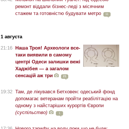
ремонт віддали бізнес-леді з місячним
стажем та готовністю будувати метро
11
1 августа
21:16
Наша Троя! Археологи все-
таки виявили в самому
центрі Одеси залишки вежі
Хаджібея — а загалом
сенсацій аж три
21
19:32
Там, де лікувався Бетховен: одеський фонд
допомагає ветеранам пройти реабілітацію на
одному з найстаріших курортів Європи
(суспільство)
1
17:36
Нового тарифу на воду поки що не буде: