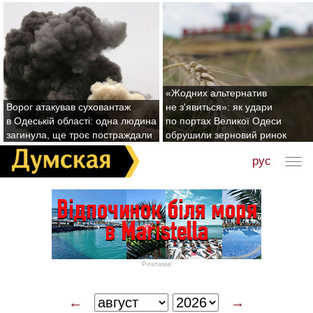
«Жодних альтернатив
Ворог атакував суховантаж
не з'явиться»: як удари
в Одеській області: одна людина
по портах Великої Одеси
загинула, ще троє постраждали
обрушили зерновий ринок
рус
Реклама
←
→