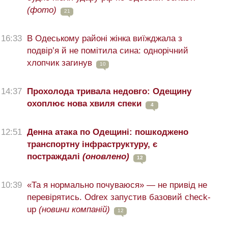
(фото)
21
16:33
В Одеському районі жінка виїжджала з
подвір’я й не помітила сина: однорічний
хлопчик загинув
10
14:37
Прохолода тривала недовго: Одещину
охоплює нова хвиля спеки
4
12:51
Денна атака по Одещині: пошкоджено
транспортну інфраструктуру, є
постраждалі
(оновлено)
12
10:39
«Та я нормально почуваюся» — не привід не
перевірятись. Odrex запустив базовий check-
up
(новини компаній)
12