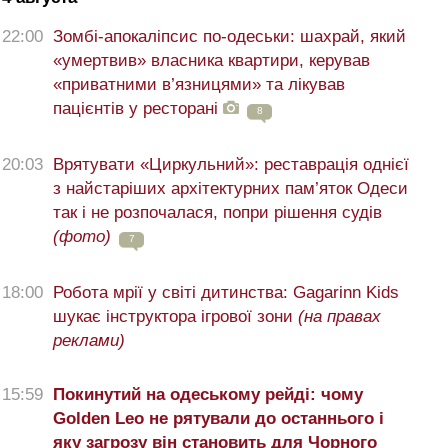
22:00
Зомбі-апокаліпсис по-одеськи: шахрай, який
«умертвив» власника квартири, керував
«приватними в’язницями» та лікував
пацієнтів у ресторані
8
20:03
Врятувати «Циркульний»: реставрація однієї
з найстаріших архітектурних пам’яток Одеси
так і не розпочалася, попри рішення судів
(фото)
7
18:00
Робота мрії у світі дитинства: Gagarinn Kids
шукає інструктора ігрової зони
(на правах
реклами)
15:59
Покинутий на одеському рейді: чому
Golden Leo не рятували до останнього і
яку загрозу він становить для Чорного