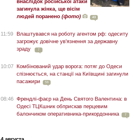
внаслідок російської атаки
загинула жінка, ще вісім
людей поранено
(фото)
43
11:59
Влаштувався на роботу агентом рф: одеситу
загрожує довічне ув'язнення за державну
зраду
7
10:07
Комбінований удар ворога: потяг до Одеси
спізнюється, на станції на Київщині загинули
пасажири
56
08:46
Френдлі-фаєр на День Святого Валентина: в
Одесі ТЦКшник обприскав перцевим
балончиком оперативника-прикордонника
7
4 августа