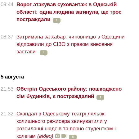
09:44
Ворог атакував суховантаж в Одеській
області: одна людина загинула, ще троє
постраждали
1
08:37
Затримана за хабар: чиновницю з Одещини
відправили до СІЗО з правом внесення
застави
4
5 августа
21:53
Обстріл Одеського району: пошкоджено
сім будинків, є постраждалий
1
21:32
Скандал в Одеському театрі ляльок:
колишнього режисера звинуватили у
розсиланні нюдсів та порно студенткам і
колегам
(відео)
8