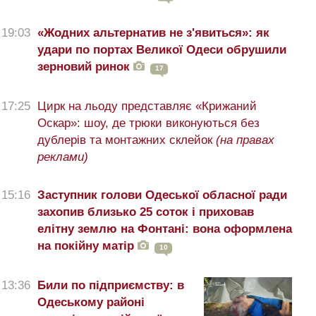
19:03
«Жодних альтернатив не з'явиться»: як
удари по портах Великої Одеси обрушили
зерновий ринок
17
17:25
Цирк на льоду представляє «Крижаний
Оскар»: шоу, де трюки виконуються без
дублерів та монтажних склейок
(на правах
реклами)
15:16
Заступник голови Одеської обласної ради
захопив близько 25 соток і приховав
елітну землю на Фонтані: вона оформлена
на покійну матір
10
13:36
Били по підприємству: в
Одеському районі