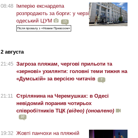
08:48
Імперію екснардепа
розпродають за борги: у черзі
одеський ЦУМ
15
Після провалу з «Новим Привозом»
2 августа
21:45
Загроза пляжам, чергові прильоти та
«зернові» ухилянти: головні теми тижня на
«Думській» за версією читачів
7
21:11
Стрілянина на Черемушках: в Одесі
невідомий поранив чотирьох
співробітників ТЦК
(відео)
(оновлено)
37
19:32
Жовті панчохи на пляжній