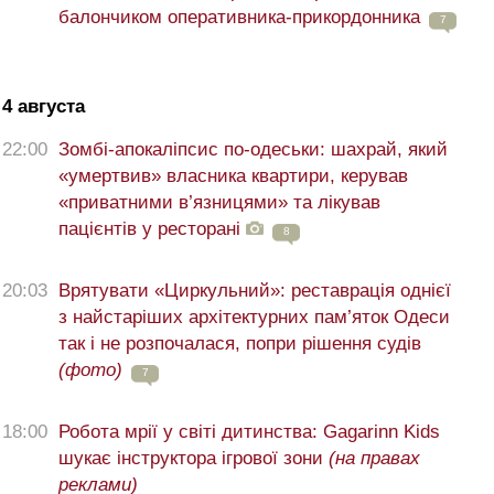
балончиком оперативника-прикордонника
7
4 августа
22:00
Зомбі-апокаліпсис по-одеськи: шахрай, який
«умертвив» власника квартири, керував
«приватними в’язницями» та лікував
пацієнтів у ресторані
8
20:03
Врятувати «Циркульний»: реставрація однієї
з найстаріших архітектурних пам’яток Одеси
так і не розпочалася, попри рішення судів
(фото)
7
18:00
Робота мрії у світі дитинства: Gagarinn Kids
шукає інструктора ігрової зони
(на правах
реклами)