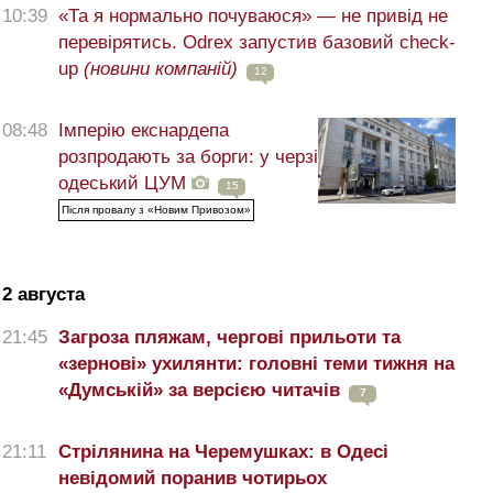
10:39
«Та я нормально почуваюся» — не привід не
перевірятись. Odrex запустив базовий check-
up
(новини компаній)
12
08:48
Імперію екснардепа
розпродають за борги: у черзі
одеський ЦУМ
15
Після провалу з «Новим Привозом»
2 августа
21:45
Загроза пляжам, чергові прильоти та
«зернові» ухилянти: головні теми тижня на
«Думській» за версією читачів
7
21:11
Стрілянина на Черемушках: в Одесі
невідомий поранив чотирьох