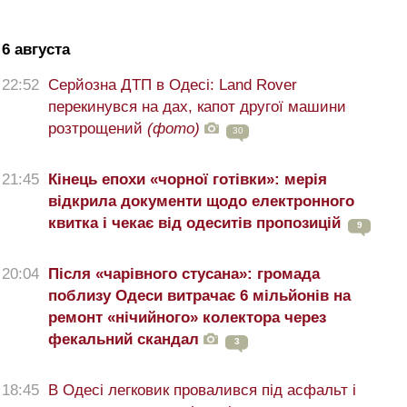
6 августа
22:52
Серйозна ДТП в Одесі: Land Rover
перекинувся на дах, капот другої машини
розтрощений
(фото)
30
21:45
Кінець епохи «чорної готівки»: мерія
відкрила документи щодо електронного
квитка і чекає від одеситів пропозицій
9
20:04
Після «чарівного стусана»: громада
поблизу Одеси витрачає 6 мільйонів на
ремонт «нічийного» колектора через
фекальний скандал
3
18:45
В Одесі легковик провалився під асфальт і