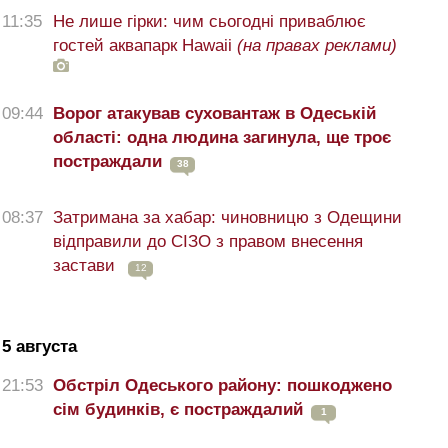
11:35
Не лише гірки: чим сьогодні приваблює
гостей аквапарк Hawaii
(на правах реклами)
09:44
Ворог атакував суховантаж в Одеській
області: одна людина загинула, ще троє
постраждали
38
08:37
Затримана за хабар: чиновницю з Одещини
відправили до СІЗО з правом внесення
застави
12
5 августа
21:53
Обстріл Одеського району: пошкоджено
сім будинків, є постраждалий
1