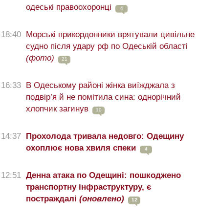
одеські правоохоронці
4
18:40
Морські прикордонники врятували цивільне
судно після удару рф по Одеській області
(фото)
21
16:33
В Одеському районі жінка виїжджала з
подвір’я й не помітила сина: однорічний
хлопчик загинув
10
14:37
Прохолода тривала недовго: Одещину
охоплює нова хвиля спеки
4
12:51
Денна атака по Одещині: пошкоджено
транспортну інфраструктуру, є
постраждалі
(оновлено)
12