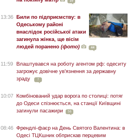
10
13:36
Били по підприємству: в
Одеському районі
внаслідок російської атаки
загинула жінка, ще вісім
людей поранено
(фото)
44
11:59
Влаштувався на роботу агентом рф: одеситу
загрожує довічне ув'язнення за державну
зраду
7
10:07
Комбінований удар ворога по столиці: потяг
до Одеси спізнюється, на станції Київщині
загинули пасажири
56
08:46
Френдлі-фаєр на День Святого Валентина: в
Одесі ТЦКшник обприскав перцевим