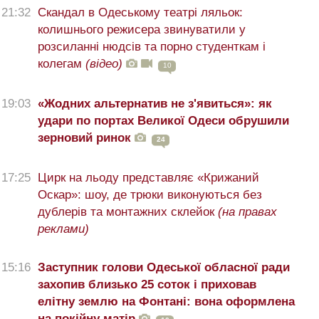
21:32
Скандал в Одеському театрі ляльок:
колишнього режисера звинуватили у
розсиланні нюдсів та порно студенткам і
колегам
(відео)
10
19:03
«Жодних альтернатив не з'явиться»: як
удари по портах Великої Одеси обрушили
зерновий ринок
24
17:25
Цирк на льоду представляє «Крижаний
Оскар»: шоу, де трюки виконуються без
дублерів та монтажних склейок
(на правах
реклами)
15:16
Заступник голови Одеської обласної ради
захопив близько 25 соток і приховав
елітну землю на Фонтані: вона оформлена
на покійну матір