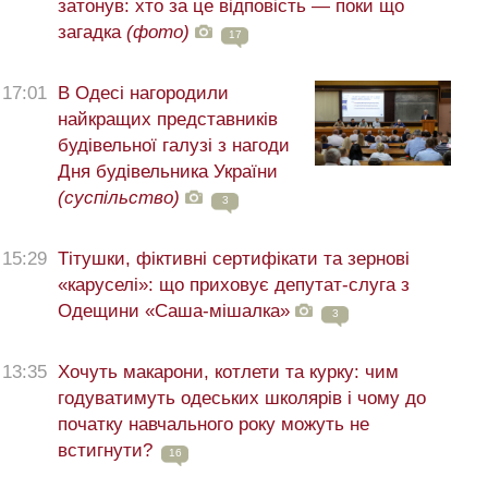
затонув: хто за це відповість — поки що
загадка
(фото)
17
17:01
В Одесі нагородили
найкращих представників
будівельної галузі з нагоди
Дня будівельника України
(суспільство)
3
15:29
Тітушки, фіктивні сертифікати та зернові
«каруселі»: що приховує депутат-слуга з
Одещини «Саша-мішалка»
3
13:35
Хочуть макарони, котлети та курку: чим
годуватимуть одеських школярів і чому до
початку навчального року можуть не
встигнути?
16