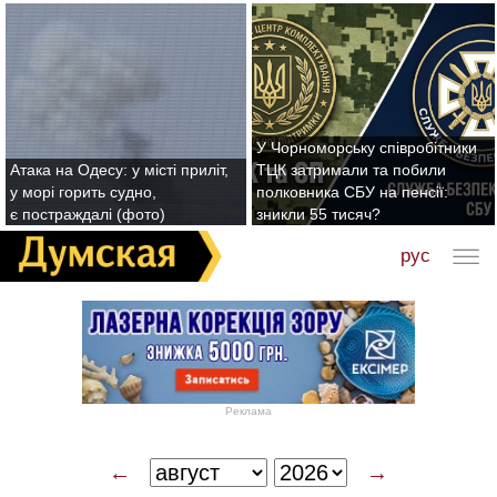
У Чорноморську співробітники
Атака на Одесу: у місті приліт,
ТЦК затримали та побили
у морі горить судно,
полковника СБУ на пенсії:
є постраждалі (фото)
зникли 55 тисяч?
рус
Реклама
←
→