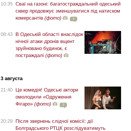
10:35
Сваї на газоні: багатостраждальний одеський
сквер продовжує зменшуватися під натиском
комерсантів
(фото)
4
08:43
В Одеській області внаслідок
нічної атаки дронів вщент
зруйновано будинок, є
постраждалі
(фото)
3 августа
21:40
Це комедія! Одеські актори
омолодили «Одруження
Фігаро»
(фото)
2
20:29
Після звернень слідчої комісії: дії
Болградського РТЦК розслідуватимуть