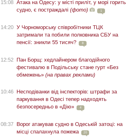
15:08
Атака на Одесу: у місті приліт, у морі горить
судно, є постраждалі
(фото)
1
14:20
У Чорноморську співробітники ТЦК
затримали та побили полковника СБУ на
пенсії: зникли 55 тисяч?
8
12:52
Пан Борщ: хедлайнером благодійного
фестивалю в Подільську стане гурт «Без
обмежень»
(на правах реклами)
10:46
Несподіванки від інспекторів: штрафи за
паркування в Одесі тепер надходять
безпосередньо в «Дію»
4
08:37
Ворог атакував судно в Одеській затоці: на
місці спалахнула пожежа
20