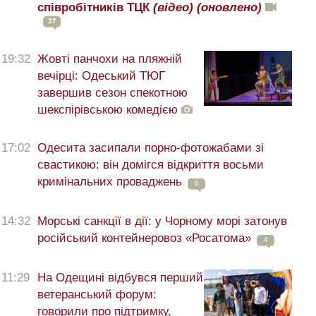
співробітників ТЦК
(відео)
(оновлено)
37
19:32
Жовті панчохи на пляжній
вечірці: Одеський ТЮГ
завершив сезон спекотною
шекспірівською комедією
17:02
Одесита засипали порно-фотожабами зі
свастикою: він домігся відкриття восьми
кримінальних проваджень
8
14:32
Морські санкції в дії: у Чорному морі затонув
російський контейнеровоз «Росатома»
4
11:29
На Одещині відбувся перший
ветеранський форум:
говорили про підтримку,