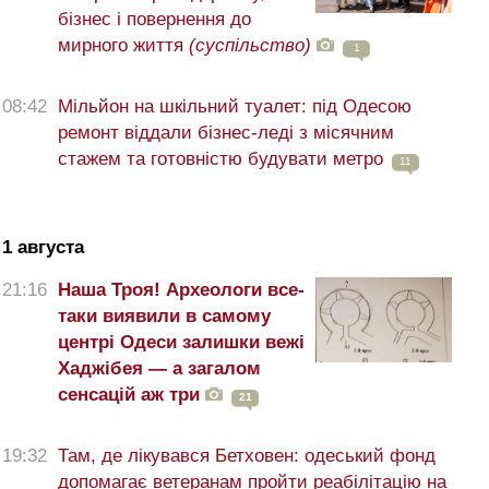
бізнес і повернення до
мирного життя
(суспільство)
1
08:42
Мільйон на шкільний туалет: під Одесою
ремонт віддали бізнес-леді з місячним
стажем та готовністю будувати метро
11
1 августа
21:16
Наша Троя! Археологи все-
таки виявили в самому
центрі Одеси залишки вежі
Хаджібея — а загалом
сенсацій аж три
21
19:32
Там, де лікувався Бетховен: одеський фонд
допомагає ветеранам пройти реабілітацію на